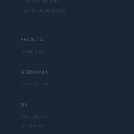
Cineverse Magazine
SecondHomeMagazine
FRANCIA
InvestirMag
GERMANIA
Investieren24
UK
News Hub UK
Lgbtq News