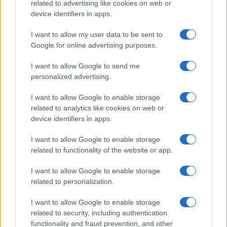
related to advertising like cookies on web or
device identifiers in apps.
I want to allow my user data to be sent to
Google for online advertising purposes.
I want to allow Google to send me
Guida allo sci alpino paralimpico: standing,
personalized advertising.
sitting e visually impaired
I want to allow Google to enable storage
Una guida chiara e senza tempo alle categorie standing, sitting
related to analytics like cookies on web or
e visually impaired nello sci alpino paralimpico, con focus su
device identifiers in apps.
mono-sci, comunicazione…
Marco Tessari · 25 Lug 2026
I want to allow Google to enable storage
related to functionality of the website or app.
Neve Estrema
VEDI TUTTI →
I want to allow Google to enable storage
related to personalization.
NEVE ESTREMA
I want to allow Google to enable storage
related to security, including authentication
functionality and fraud prevention, and other