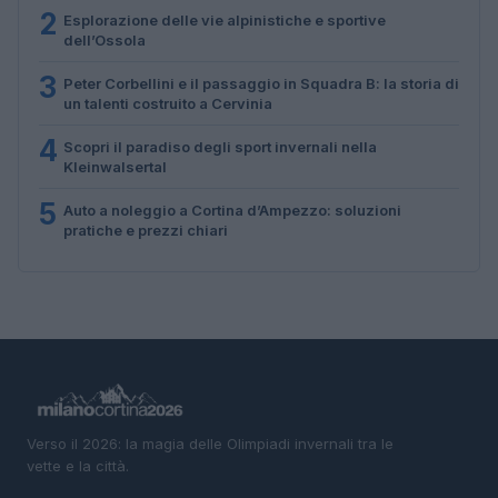
2
Esplorazione delle vie alpinistiche e sportive
dell’Ossola
3
Peter Corbellini e il passaggio in Squadra B: la storia di
un talenti costruito a Cervinia
4
Scopri il paradiso degli sport invernali nella
Kleinwalsertal
5
Auto a noleggio a Cortina d’Ampezzo: soluzioni
pratiche e prezzi chiari
Verso il 2026: la magia delle Olimpiadi invernali tra le
vette e la città.