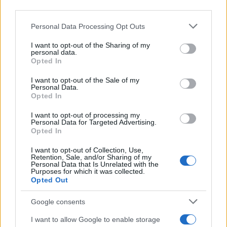
third parties.
Please note that this website/app uses one or more Google
Personal Data Processing Opt Outs
services and may gather and store information including but
not limited to your visit or usage behaviour. You may click to
I want to opt-out of the Sharing of my
personal data.
grant or deny consent to Google and its third-party tags to
Opted In
use your data for below specified purposes in below Google
Discipline paralimpiche sulla neve: sport e
consent section.
I want to opt-out of the Sale of my
ausili spiegati
Personal Data.
Opted In
Una guida essenziale alle discipline paralimpiche sulla neve,
agli ausili più usati e alle risorse nelle Alpi, con consigli per
I want to opt-out of processing my
Personal Data for Targeted Advertising.
scuole, noleggi…
Opted In
Marco Tessari · 8 Ago 2026
I want to opt-out of Collection, Use,
Retention, Sale, and/or Sharing of my
SCI ALPINO PARALIMPICO
Personal Data that Is Unrelated with the
Purposes for which it was collected.
Opted Out
Google consents
I want to allow Google to enable storage