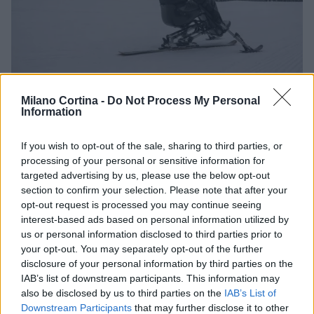
Milano Cortina -
Do Not Process My Personal
Sci alpino paralimpico: come funzionano
Information
classi, guide e sit-ski
Classi sportive, guide, sit-ski: una panoramica chiara e pratica
If you wish to opt-out of the sale, sharing to third parties, or
sullo sci alpino paralimpico, con consigli di sicurezza e risorse
processing of your personal or sensitive information for
per iniziare in…
targeted advertising by us, please use the below opt-out
section to confirm your selection. Please note that after your
Marco Tessari · 9 Ago 2026
opt-out request is processed you may continue seeing
interest-based ads based on personal information utilized by
DISCIPLINE PARALIMPICHE
us or personal information disclosed to third parties prior to
your opt-out. You may separately opt-out of the further
disclosure of your personal information by third parties on the
IAB’s list of downstream participants. This information may
also be disclosed by us to third parties on the
IAB’s List of
Downstream Participants
that may further disclose it to other