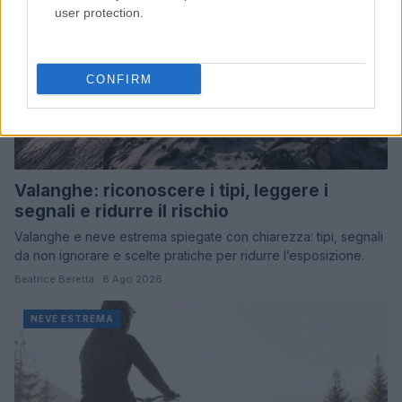
user protection.
CONFIRM
Valanghe: riconoscere i tipi, leggere i
segnali e ridurre il rischio
Valanghe e neve estrema spiegate con chiarezza: tipi, segnali
da non ignorare e scelte pratiche per ridurre l’esposizione.
Beatrice Beretta · 8 Ago 2026
NEVE ESTREMA