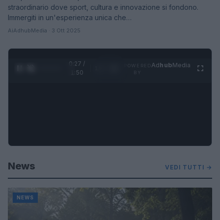
straordinario dove sport, cultura e innovazione si fondono.
Immergiti in un'esperienza unica che…
AiAdhubMedia · 3 Ott 2025
0:29 /
Ad
hub
Media
POWERED
1
/
4
1:50
BY
News
VEDI TUTTI →
NEWS