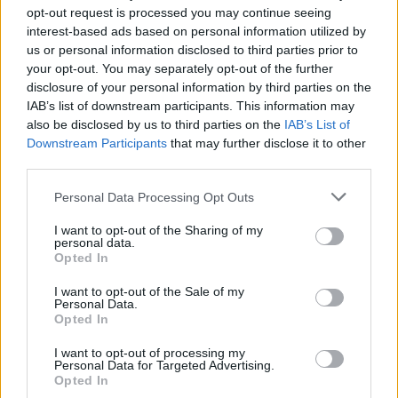
opt-out request is processed you may continue seeing
NEWS
interest-based ads based on personal information utilized by
us or personal information disclosed to third parties prior to
your opt-out. You may separately opt-out of the further
disclosure of your personal information by third parties on the
IAB’s list of downstream participants. This information may
also be disclosed by us to third parties on the
IAB’s List of
Downstream Participants
that may further disclose it to other
third parties.
Please note that this website/app uses one or more Google
Personal Data Processing Opt Outs
services and may gather and store information including but
not limited to your visit or usage behaviour. You may click to
I want to opt-out of the Sharing of my
personal data.
grant or deny consent to Google and its third-party tags to
Opted In
Come scegliere le scarpe da running donna: comfort
use your data for below specified purposes in below Google
e performance
consent section.
I want to opt-out of the Sale of my
Marco Tessari · 8 Ago 2026
Personal Data.
Opted In
NEWS
I want to opt-out of processing my
Personal Data for Targeted Advertising.
Opted In