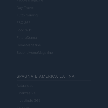
People Magazine
Day Travel
Tutto Gaming
ESG 365
Food Wiki
FuturoDonna
HomeMagazine
SecondHomeMagazine
SPAGNA E AMERICA LATINA
Actualidad
Finanzas 24
Investindo 365
Think.es