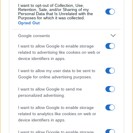
I want to opt-out of Collection, Use,
Retention, Sale, and/or Sharing of my
Personal Data that Is Unrelated with the
Purposes for which it was collected.
Opted Out
Google consents
I want to allow Google to enable storage
related to advertising like cookies on web or
device identifiers in apps.
Arrestati cinque agenti della polizia locale di Milano: le
accuse e i dettagli
I want to allow my user data to be sent to
Alessandro Tassinari · 7 Ago 2026
Google for online advertising purposes.
I want to allow Google to send me
NEWS
personalized advertising.
I want to allow Google to enable storage
related to analytics like cookies on web or
device identifiers in apps.
I want to allow Google to enable storage