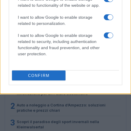
related to functionality of the website or app.
I want to allow Google to enable storage
related to personalization.
I want to allow Google to enable storage
Don Antonio Mazzi: l’ultimo saluto a Milano tra
related to security, including authentication
emozioni e canti
functionality and fraud prevention, and other
Marco Tessari · 3 Ago 2026
user protection.
PIÙ LETTI
CONFIRM
1
Scopri le Olimpiadi Milano Cortina: Sport, Cultura e
Innovazione per un Futuro Sostenibile
2
Auto a noleggio a Cortina d’Ampezzo: soluzioni
pratiche e prezzi chiari
3
Scopri il paradiso degli sport invernali nella
Kleinwalsertal