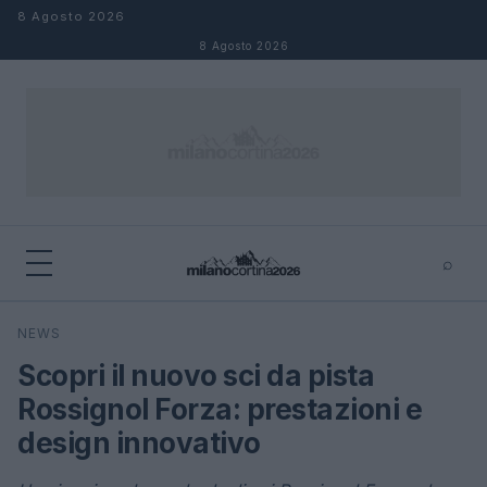
Salta al contenuto
8 Agosto 2026
8 Agosto 2026
⌕
×
⌕
NEWS
Cerca
Scopri il nuovo sci da pista
Rossignol Forza: prestazioni e
design innovativo