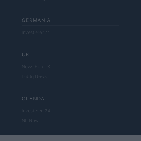
GERMANIA
Investieren24
UK
News Hub UK
Lgbtq News
OLANDA
Investeren 24
NL Newz