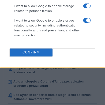
I want to allow Google to enable storage
related to personalization.
Don Antonio Mazzi: l’ultimo saluto a Milano tra
emozioni e canti
I want to allow Google to enable storage
Marco Tessari · 3 Ago 2026
related to security, including authentication
functionality and fraud prevention, and other
user protection.
PIÙ LETTI
CONFIRM
1
Scopri le Olimpiadi Milano Cortina: Sport, Cultura e
Innovazione per un Futuro Sostenibile
2
Scopri il paradiso degli sport invernali nella
Kleinwalsertal
3
Auto a noleggio a Cortina d’Ampezzo: soluzioni
pratiche e prezzi chiari
4
Bob Dylan in concerto: date e luoghi delle esibizioni
italiane di novembre 2026