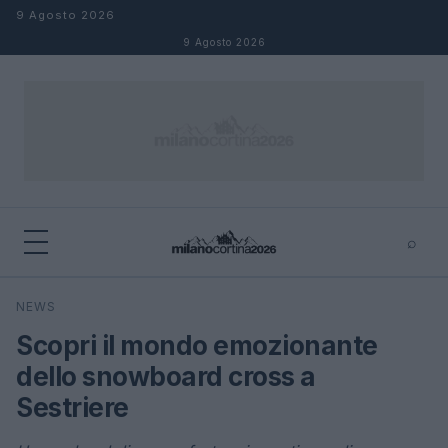
Salta al contenuto
9 Agosto 2026
9 Agosto 2026
⌕
×
⌕
NEWS
Cerca
Scopri il mondo emozionante
dello snowboard cross a
Sestriere