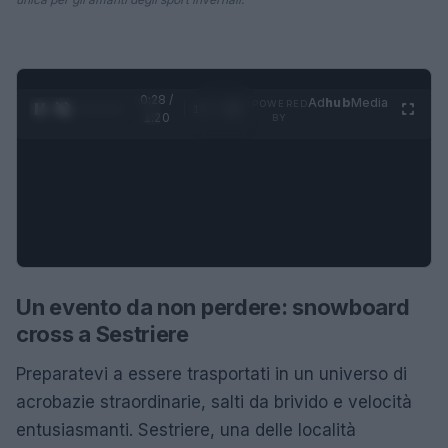
0:29 /
Ad
hub
Media
POWERED
1
/
4
1:20
BY
Un evento da non perdere: snowboard
cross a Sestriere
Preparatevi a essere trasportati in un universo di
acrobazie straordinarie, salti da brivido e velocità
entusiasmanti. Sestriere, una delle località