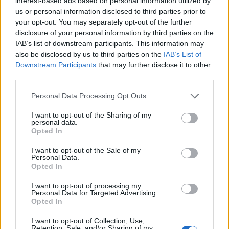
interest-based ads based on personal information utilized by
us or personal information disclosed to third parties prior to
your opt-out. You may separately opt-out of the further
disclosure of your personal information by third parties on the
IAB’s list of downstream participants. This information may
also be disclosed by us to third parties on the
IAB’s List of
Downstream Participants
that may further disclose it to other
third parties.
Please note that this website/app uses one or more Google
Personal Data Processing Opt Outs
services and may gather and store information including but
not limited to your visit or usage behaviour. You may click to
I want to opt-out of the Sharing of my
Come scegliere le scarpe da running donna: comfort
personal data.
e performance
grant or deny consent to Google and its third-party tags to
Opted In
use your data for below specified purposes in below Google
Marco Tessari · 8 Ago 2026
consent section.
I want to opt-out of the Sale of my
Personal Data.
NEWS
Opted In
I want to opt-out of processing my
Personal Data for Targeted Advertising.
Opted In
I want to opt-out of Collection, Use,
Retention, Sale, and/or Sharing of my