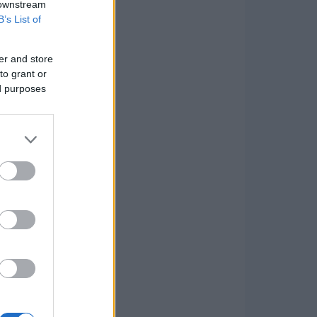
 downstream
B’s List of
er and store
to grant or
ed purposes