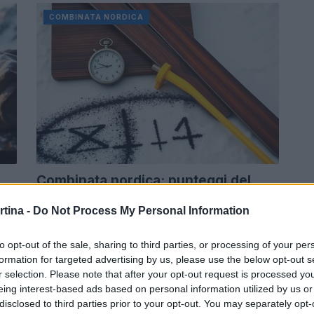
COMBINATA NORDICA
Combinata nordica: punteggi del
salto e ordine di partenza
rtina -
Do Not Process My Personal Information
Capire la combinata nordica con esempi chiari:
come nascono i punteggi del salto, cosa sono le
del
to opt-out of the sale, sharing to third parties, or processing of your per
compensazioni e come il metodo Gundersen…
formation for targeted advertising by us, please use the below opt-out s
r selection. Please note that after your opt-out request is processed y
Camilla Bellini · 4 Lug 2026
eing interest-based ads based on personal information utilized by us or
disclosed to third parties prior to your opt-out. You may separately opt-