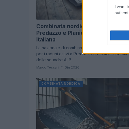
I want t
authenti
Combinata nordica: raduni a
Predazzo e Planica per la nazional
italiana
La nazionale di combinata nordica italiana si pre
per i raduni estivi a Predazzo e Planica. Otto atlet
delle squadre A, B…
Marco Tessari · 11 Giu 2026
COMBINATA NORDICA