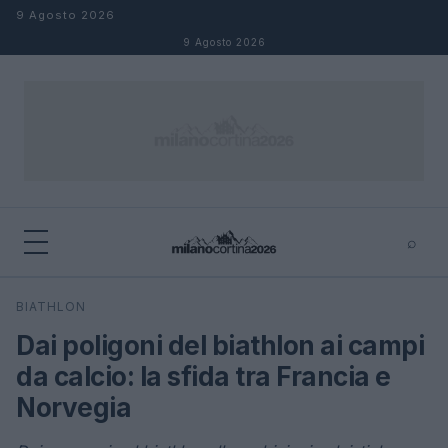
Salta al contenuto
9 Agosto 2026
9 Agosto 2026
⌕
×
⌕
BIATHLON
Cerca
Dai poligoni del biathlon ai campi
da calcio: la sfida tra Francia e
Norvegia