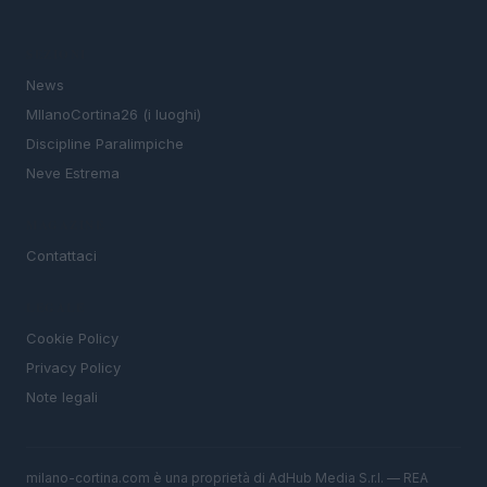
SEZIONI
News
MIlanoCortina26 (i luoghi)
Discipline Paralimpiche
Neve Estrema
MAGAZINE
Contattaci
LEGALE
Cookie Policy
Privacy Policy
Note legali
milano-cortina.com è una proprietà di AdHub Media S.r.l. — REA