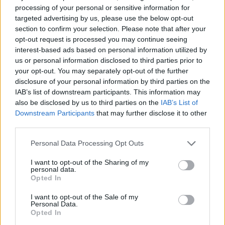
quanto riguarda la Norvegia, anche a Vetle
processing of your personal or sensitive information for
Christiansen piace molto, sarebbe un ottimo
targeted advertising by us, please use the below opt-out
numero 4 difficile da marcare».
section to confirm your selection. Please note that after your
opt-out request is processed you may continue seeing
interest-based ads based on personal information utilized by
Infine i pronostici sul match tra le due nazionali. Bø
us or personal information disclosed to third parties prior to
punta su un pareggio per 1-1, convinto che
your opt-out. You may separately opt-out of the further
entrambe possano superare il girone, mentre Perrot
disclosure of your personal information by third parties on the
IAB’s list of downstream participants. This information may
si sbilancia con un 2-1 per la Francia, pur
also be disclosed by us to third parties on the
IAB’s List of
riconoscendo che la Norvegia ha tutte le carte in
Downstream Participants
that may further disclose it to other
regola per mettere in difficoltà i Bleus.
third parties.
Please note that this website/app uses one or more Google
Personal Data Processing Opt Outs
services and may gather and store information including but
not limited to your visit or usage behaviour. You may click to
I want to opt-out of the Sharing of my
AUTORE
personal data.
grant or deny consent to Google and its third-party tags to
Marco Tessari
Opted In
use your data for below specified purposes in below Google
Marco Tessari, giornalista trentino
consent section.
I want to opt-out of the Sale of my
specializzato in sport invernali e montagna,
Personal Data.
segue da anni Coppa del Mondo di sci,
Opted In
Olimpiadi invernali e alpinismo; racconta gare,