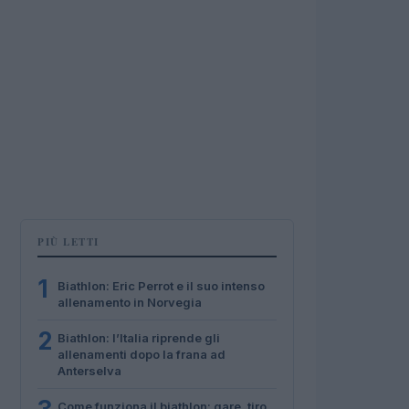
PIÙ LETTI
1
Biathlon: Eric Perrot e il suo intenso
allenamento in Norvegia
2
Biathlon: l’Italia riprende gli
allenamenti dopo la frana ad
Anterselva
Come funziona il biathlon: gare, tiro,