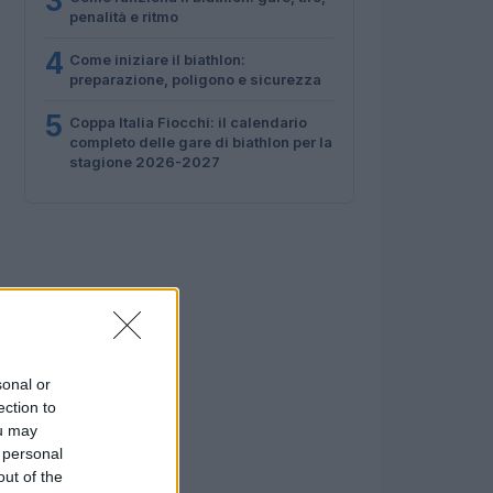
3
penalità e ritmo
4
Come iniziare il biathlon:
preparazione, poligono e sicurezza
5
Coppa Italia Fiocchi: il calendario
completo delle gare di biathlon per la
stagione 2026-2027
sonal or
ection to
ou may
 personal
out of the