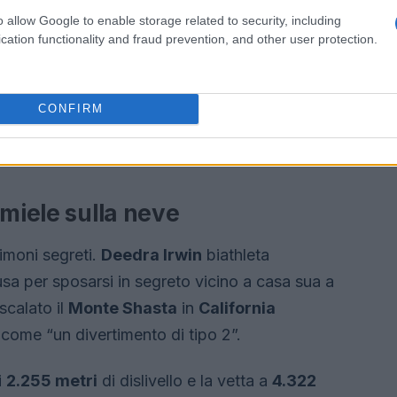
o allow Google to enable storage related to security, including
cation functionality and fraud prevention, and other user protection.
CONFIRM
 miele sulla neve
imoni segreti.
Deedra Irwin
biathleta
usa per sposarsi in segreto vicino a casa sua a
scalato il
Monte Shasta
in
California
come “un divertimento di tipo 2”.
i
2.255 metri
di dislivello e la vetta a
4.322