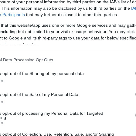
losure of your personal information by third parties on the IAB’s list of
. This information may also be disclosed by us to third parties on the
IA
Participants
that may further disclose it to other third parties.
 that this website/app uses one or more Google services and may gath
including but not limited to your visit or usage behaviour. You may click 
 to Google and its third-party tags to use your data for below specifi
ogle consent section.
l Data Processing Opt Outs
o opt-out of the Sharing of my personal data.
In
 esplorare il mondo, alla ricerca di luoghi
 Tra questi,
Fabien Claude
ha intrapreso un
o opt-out of the Sale of my Personal Data.
e
all’
Indonesia
per poi approdare in
Nuova
In
ria Fabregat
.
to opt-out of processing my Personal Data for Targeted
ing.
In
o tra natura e avventure
o opt-out of Collection, Use, Retention, Sale, and/or Sharing