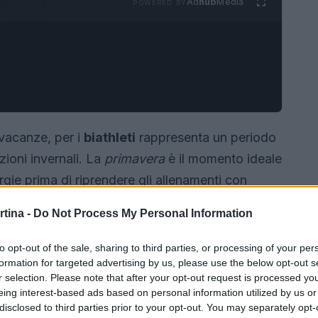
Ad
hub
Media
POWERED BY
 vacanze, per i
biathleti
rappresenta un periodo
zioni invernali. La
primavera
è il momento ideale
ergie prima di riprendere gli allenamenti con
rtina -
Do Not Process My Personal Information
to opt-out of the sale, sharing to third parties, or processing of your per
formation for targeted advertising by us, please use the below opt-out s
r selection. Please note that after your opt-out request is processed y
eing interest-based ads based on personal information utilized by us or
disclosed to third parties prior to your opt-out. You may separately opt-