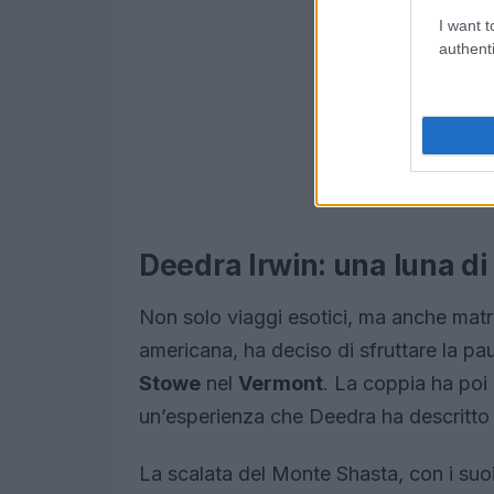
I want t
authenti
Deedra Irwin: una luna di
Non solo viaggi esotici, ma anche matr
americana, ha deciso di sfruttare la pa
Stowe
nel
Vermont
. La coppia ha poi 
un’esperienza che Deedra ha descritto 
La scalata del Monte Shasta, con i suo