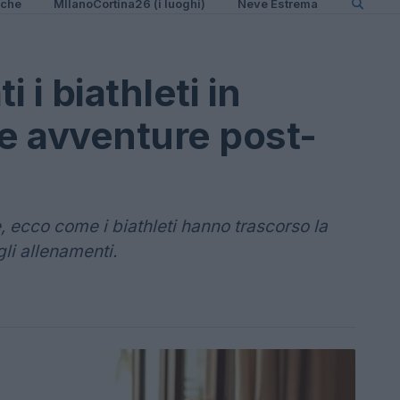
iche
MIlanoCortina26 (i luoghi)
Neve Estrema
 i biathleti in
 e avventure post-
e, ecco come i biathleti hanno trascorso la
gli allenamenti.