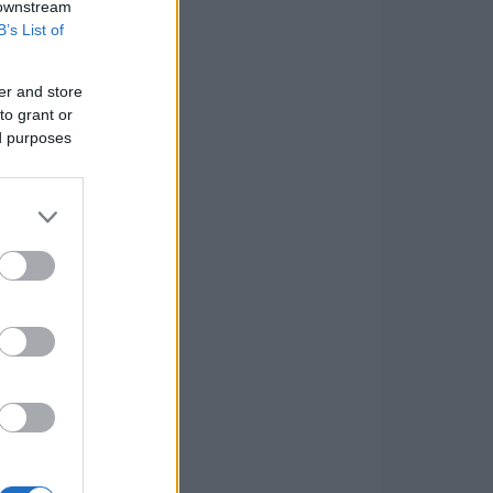
 downstream
B’s List of
er and store
to grant or
ed purposes