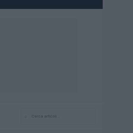
⌕
Cerca