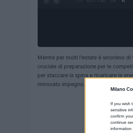
0:28 / 1:50
1
/
4
Mentre per molti l’estate è sinonimo di
cruciale di preparazione per le competi
per staccare la spina e ricaricare le en
rinnovato impegno.
Milano Co
If you wish 
sensitive in
confirm you
continue se
information 