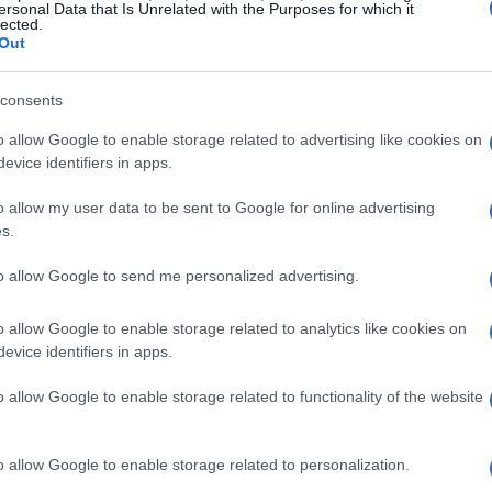
ersonal Data that Is Unrelated with the Purposes for which it
una vera pausa per mantenere un alto livello di
lected.
Out
impiadi del 2030
già all’orizzonte. La
Nuova
r combinare viaggio e preparazione, grazie ai
consents
inata.
o allow Google to enable storage related to advertising like cookies on
evice identifiers in apps.
ien ha vissuto un momento magico a
Nusa
o allow my user data to be sent to Google for online advertising
 ha nuotato con una ventina di
delfini
in acque
s.
aspettato e incredibile”, ha raccontato il
to allow Google to send me personalized advertising.
o allow Google to enable storage related to analytics like cookies on
evice identifiers in apps.
o allow Google to enable storage related to functionality of the website
o allow Google to enable storage related to personalization.