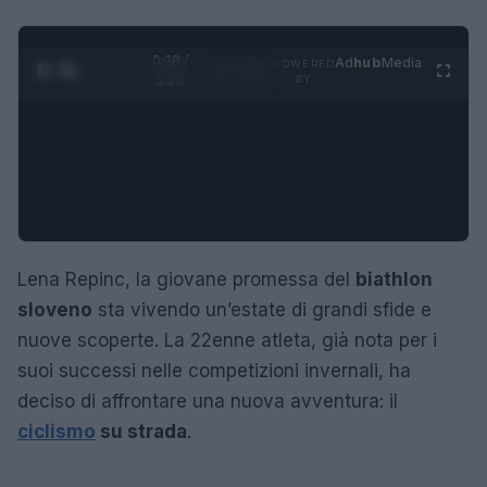
0:29 /
Ad
hub
Media
POWERED
1
/
4
1:23
BY
Lena Repinc, la giovane promessa del
biathlon
sloveno
sta vivendo un’estate di grandi sfide e
nuove scoperte. La 22enne atleta, già nota per i
suoi successi nelle competizioni invernali, ha
deciso di affrontare una nuova avventura: il
ciclismo
su strada
.