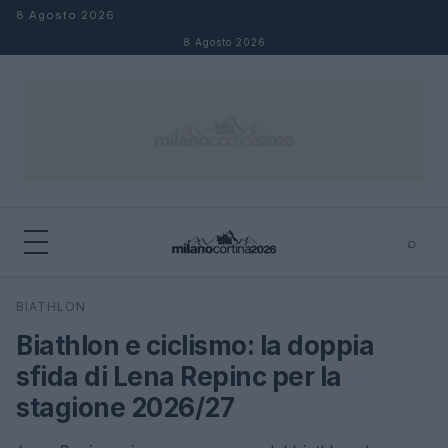
Salta al contenuto
8 Agosto 2026
8 Agosto 2026
⌕
×
⌕
BIATHLON
Cerca
Biathlon e ciclismo: la doppia
sfida di Lena Repinc per la
stagione 2026/27