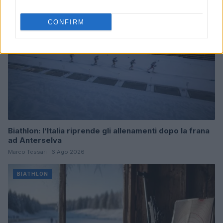
CONFIRM
Biathlon: l’Italia riprende gli allenamenti dopo la frana
ad Anterselva
Marco Tessari · 6 Ago 2026
BIATHLON