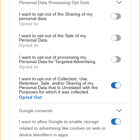
Please note that this website/app uses one or more Google
Personal Data Processing Opt Outs
services and may gather and store information including but
not limited to your visit or usage behaviour. You may click to
I want to opt-out of the Sharing of my
personal data.
grant or deny consent to Google and its third-party tags to
Opted In
use your data for below specified purposes in below Google
consent section.
I want to opt-out of the Sale of my
Personal Data.
Opted In
I want to opt-out of processing my
Personal Data for Targeted Advertising.
Opted In
I want to opt-out of Collection, Use,
Retention, Sale, and/or Sharing of my
Personal Data that Is Unrelated with the
Purposes for which it was collected.
Opted Out
Google consents
I want to allow Google to enable storage
related to advertising like cookies on web or
device identifiers in apps.