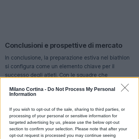
Conclusioni e prospettive di mercato
In conclusione, la preparazione estiva nel biathlon
si configura come un elemento chiave per il
successo degli atleti. Con le squadre che
continuano a scegliere location alpine per i loro
Milano Cortina -
Do Not Process My Personal
raduni, è evidente come la strategia di allenamento
Information
in alta quota possa influenzare positivamente le
If you wish to opt-out of the sale, sharing to third parties, or
performance nelle competizioni. Le prospettive di
processing of your personal or sensitive information for
mercato per il biathlon sono in crescita, con un
targeted advertising by us, please use the below opt-out
aumento dell’interesse da parte dei media e degli
section to confirm your selection. Please note that after your
opt-out request is processed you may continue seeing
sponsor, che potrebbero portare a investimenti