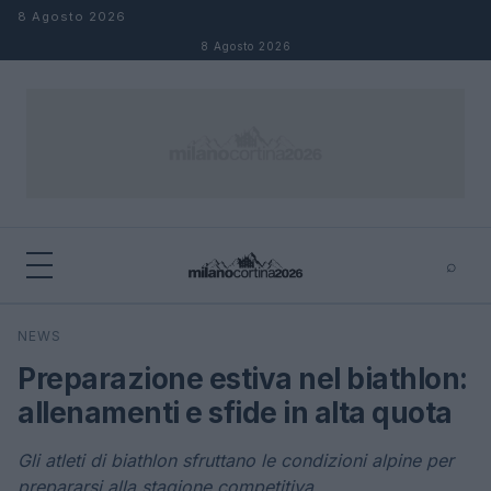
Salta al contenuto
8 Agosto 2026
8 Agosto 2026
⌕
×
⌕
NEWS
Cerca
Preparazione estiva nel biathlon:
allenamenti e sfide in alta quota
Gli atleti di biathlon sfruttano le condizioni alpine per
prepararsi alla stagione competitiva.