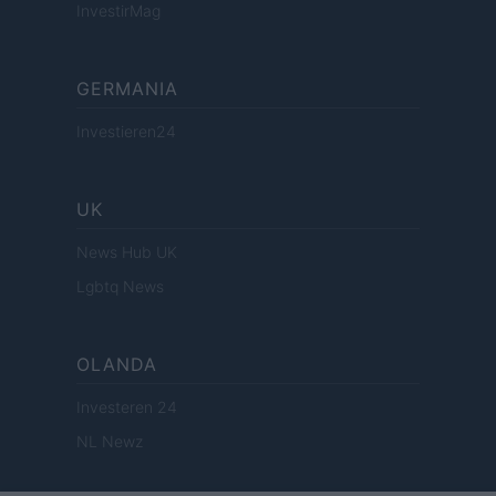
InvestirMag
GERMANIA
Investieren24
UK
News Hub UK
Lgbtq News
OLANDA
Investeren 24
NL Newz