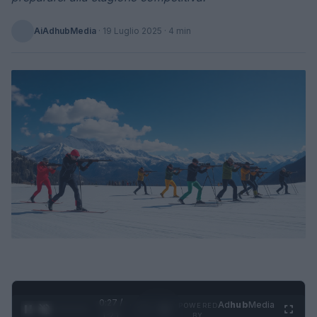
AiAdhubMedia
·
19 Luglio 2025
· 4 min
0:28 /
Ad
hub
Media
POWERED
1
/
4
1:21
BY