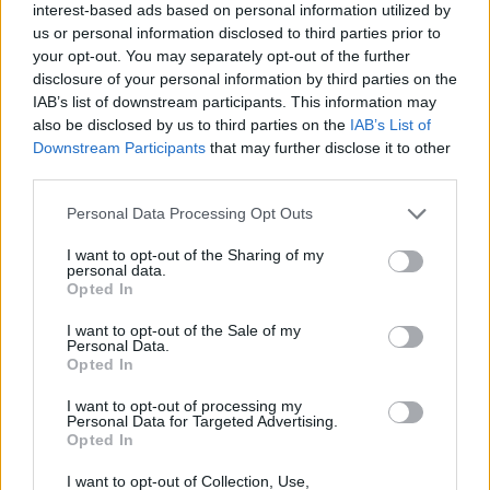
interest-based ads based on personal information utilized by
futuri significativi nel settore. Tuttavia, sarà
us or personal information disclosed to third parties prior to
fondamentale monitorare come le nuove
your opt-out. You may separately opt-out of the further
disclosure of your personal information by third parties on the
regolamentazioni e le sfide tecnologiche si
IAB’s list of downstream participants. This information may
evolveranno nel tempo, influenzando il panorama
also be disclosed by us to third parties on the
IAB’s List of
competitivo di questo sport affascinante. E tu, sei
Downstream Participants
that may further disclose it to other
third parties.
pronto a seguire questa evoluzione nel mondo del
biathlon?
Please note that this website/app uses one or more Google
Personal Data Processing Opt Outs
services and may gather and store information including but
not limited to your visit or usage behaviour. You may click to
I want to opt-out of the Sharing of my
personal data.
grant or deny consent to Google and its third-party tags to
Opted In
AUTORE
use your data for below specified purposes in below Google
AiAdhubMedia
consent section.
I want to opt-out of the Sale of my
Personal Data.
Opted In
I want to opt-out of processing my
Personal Data for Targeted Advertising.
Opted In
I want to opt-out of Collection, Use,