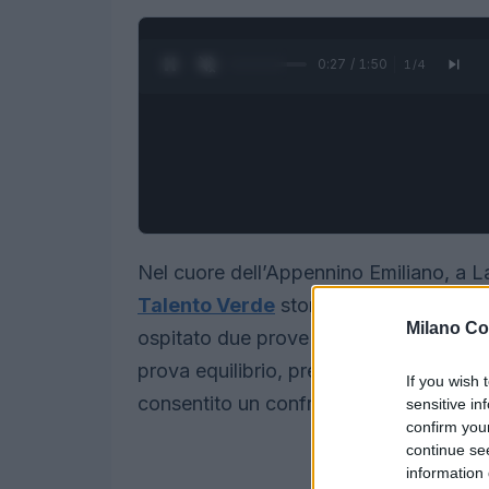
0:28 / 1:50
1
/
4
Nel cuore dell’Appennino Emiliano, a L
Talento Verde
storico circuito dedicat
Milano Co
ospitato due prove tecniche — uno
sl
prova equilibrio, precisione e velocità
If you wish 
consentito un confronto serrato tra le c
sensitive in
confirm you
continue se
information 