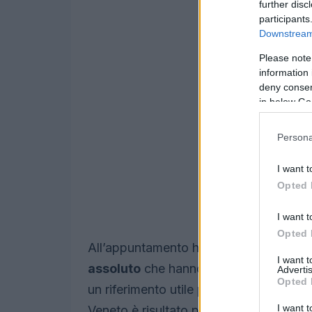
further disc
participants
Downstream 
Please note
information 
deny consent
in below Go
Persona
I want t
Opted 
I want t
Opted 
All’appuntamento hanno partecipato anc
I want 
assoluto
che hanno contribuito ad alzar
Advertis
Opted 
un riferimento utile per i ragazzi in cres
I want t
Veneto è risultato primo nella
classifi