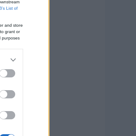
 downstream
B’s List of
er and store
to grant or
ed purposes