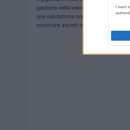
I want t
gestione della velocità su nuovi angoli 
authenti
una valutazione completa delle capacità
osservare aspetti tecnici e tattici da mi