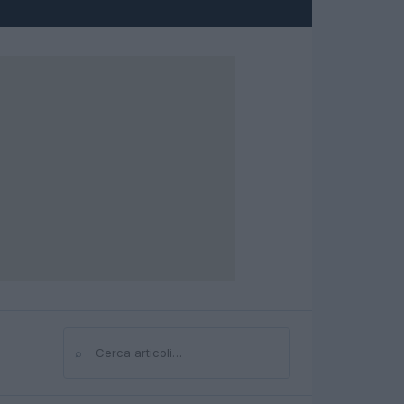
⌕
Cerca