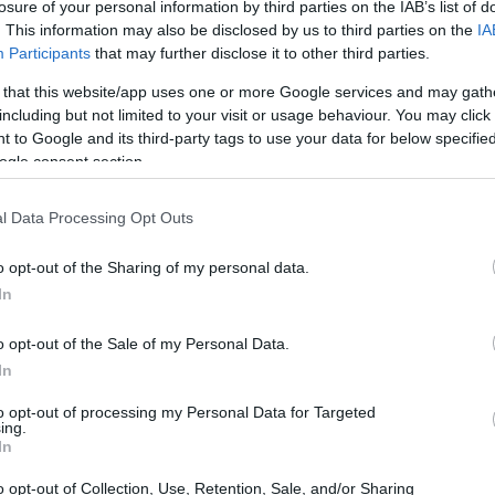
losure of your personal information by third parties on the IAB’s list of
. This information may also be disclosed by us to third parties on the
IA
Participants
that may further disclose it to other third parties.
 that this website/app uses one or more Google services and may gath
including but not limited to your visit or usage behaviour. You may click 
 to Google and its third-party tags to use your data for below specifi
ogle consent section.
l Data Processing Opt Outs
o opt-out of the Sharing of my personal data.
In
o opt-out of the Sale of my Personal Data.
In
he alcuni atleti provenienti dal
settore
to opt-out of processing my Personal Data for Targeted
e il livello della competizione e hanno offerto
ing.
In
cita. In chiusura di giornata il comitato del
o opt-out of Collection, Use, Retention, Sale, and/or Sharing
ca a squadre
risultato che premia continuità