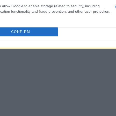
o allow Google to enable storage related to security, including
di curva. L’insieme delle prove ha reso possibile
cation functionality and fraud prevention, and other user protection.
 dei partecipanti e ha permesso ai tecnici di
gliorare.
CONFIRM