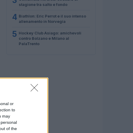
3
stagione tra salto e fondo
4
Biathlon: Eric Perrot e il suo intenso
allenamento in Norvegia
5
Hockey Club Asiago: amichevoli
contro Bolzano e Milano al
PalaTrento
sonal or
ection to
ou may
 personal
out of the