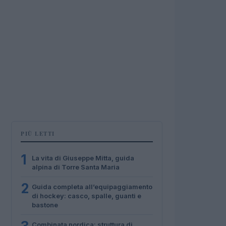
PIÙ LETTI
1
La vita di Giuseppe Mitta, guida
alpina di Torre Santa Maria
2
Guida completa all’equipaggiamento
di hockey: casco, spalle, guanti e
bastone
Combinata nordica: struttura di