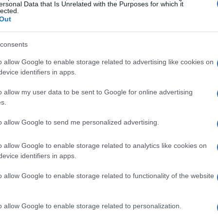
ersonal Data that Is Unrelated with the Purposes for which it
lected.
Out
e gigante a confronto
consents
o allow Google to enable storage related to advertising like cookies on
prove previste: lo
slalom
più rapido e con cambi
evice identifiers in apps.
ede traiettorie più lunghe e precisione nelle
o allow my user data to be sent to Google for online advertising
gno hanno messo in luce le doti tecniche degli
s.
ecisivi che hanno determinato l’esito finale. La
to allow Google to send me personalized advertising.
oluto ha fatto sì che alcuni giovani potessero
perti, ottenendo un utile banco di prova.
o allow Google to enable storage related to analytics like cookies on
evice identifiers in apps.
atto sulle prestazioni
o allow Google to enable storage related to functionality of the website
pidi cambi di direzione e repentine accelerazioni,
ntrollo dello sci e tempi di reazione immediati.
o allow Google to enable storage related to personalization.
a capacità di mantenere traiettorie pulite e la