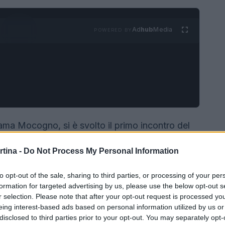
Ad
hub
Media
POWERED BY
ama Mocogno, si è svolto il primo incontro del
o ai giovani dello
sci d’erba
. Le piste hanno
rtina -
Do Not Process My Personal Information
alom
e un
gigante
— pensate per mettere alla
 dei concorrenti, con condizioni che hanno
to opt-out of the sale, sharing to third parties, or processing of your per
ategorie giovanili.
formation for targeted advertising by us, please use the below opt-out s
r selection. Please note that after your opt-out request is processed y
eing interest-based ads based on personal information utilized by us or
disclosed to third parties prior to your opt-out. You may separately opt-