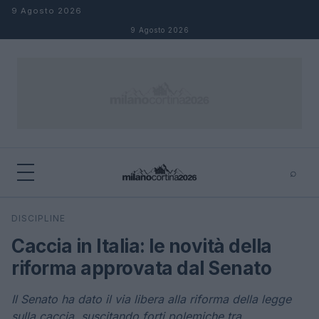
Salta al contenuto
9 Agosto 2026
9 Agosto 2026
⌕
×
⌕
DISCIPLINE
Cerca
Caccia in Italia: le novità della
riforma approvata dal Senato
Il Senato ha dato il via libera alla riforma della legge
sulla caccia, suscitando forti polemiche tra