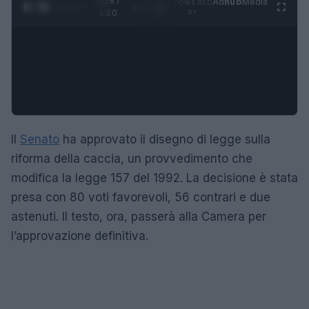
0:29 /
Ad
hub
Media
POWERED
1
/
4
1:20
BY
Il
Senato
ha approvato il disegno di legge sulla
riforma della caccia, un provvedimento che
modifica la legge 157 del 1992. La decisione è stata
presa con 80 voti favorevoli, 56 contrari e due
astenuti. Il testo, ora, passerà alla Camera per
l’approvazione definitiva.