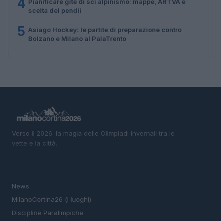
4
Pianificare gite di sci alpinismo: mappe, ARTVA e
scelta dei pendii
5
Asiago Hockey: le partite di preparazione contro
Bolzano e Milano al PalaTrento
Verso il 2026: la magia delle Olimpiadi invernali tra le
vette e la città.
SEZIONI
News
MIlanoCortina26 (i luoghi)
Discipline Paralimpiche