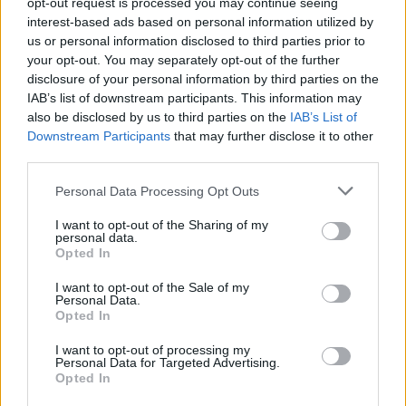
opt-out request is processed you may continue seeing
con una battuta:
“Affidare la tutela della biodiversità
interest-based ads based on personal information utilized by
ai cacciatori è come assumere come baby sitter
us or personal information disclosed to third parties prior to
Epstein”
.
your opt-out. You may separately opt-out of the further
disclosure of your personal information by third parties on the
IAB’s list of downstream participants. This information may
also be disclosed by us to third parties on the
IAB’s List of
AUTORE
Downstream Participants
that may further disclose it to other
Marco Tessari
third parties.
Marco Tessari, giornalista trentino
Please note that this website/app uses one or more Google
Personal Data Processing Opt Outs
specializzato in sport invernali e montagna,
services and may gather and store information including but
segue da anni Coppa del Mondo di sci,
not limited to your visit or usage behaviour. You may click to
I want to opt-out of the Sharing of my
Olimpiadi invernali e alpinismo; racconta gare,
personal data.
grant or deny consent to Google and its third-party tags to
Opted In
atleti e cultura della montagna con
use your data for below specified purposes in below Google
competenza tecnica e passione per le terre
consent section.
I want to opt-out of the Sale of my
alte.
Personal Data.
Opted In
I want to opt-out of processing my
Personal Data for Targeted Advertising.
Opted In