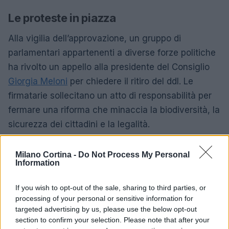
Le proteste in piazza
Alla vigilia dell’approvazione, un gruppo di
parlamentari appartenenti a diverse forze politiche
ha rivolto un appello alla presidente del Consiglio
Giorgia Meloni
per chiedere il ritiro del ddl. Le
firmatarie sollecitano un atto di responsabilità per
fermare una riforma che minaccia la biodiversità, la
sicurezza dei cittadini e la legalità.
Le proteste si sono estese dalle piazze ai canali
Milano Cortina -
Do Not Process My Personal
social, raccogliendo il supporto di scienziati,
Information
accademici e cittadini indignati per quello che
If you wish to opt-out of the sale, sharing to third parties, or
viene considerato un vero e proprio scempio
processing of your personal or sensitive information for
normativo. Partecipando al sit-in davanti al
targeted advertising by us, please use the below opt-out
Pantheon, il comico Giobbe Covatta ha sintetizzato
section to confirm your selection. Please note that after your