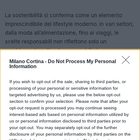
La sostenibilità si conferma come un elemento
imprescindibile del lifestyle moderno. In vari settori,
dalla moda all’alimentazione, fino ai viaggi, le
scelte responsabili non riflettono solo un
cambiamento culturale, ma contribuiscono
attivamente a un futuro più sostenibile. Adottare
Milano Cortina -
Do Not Process My Personal
Information
pratiche sostenibili rappresenta un’opportunità per
vivere in modo più autentico e appagante,
If you wish to opt-out of the sale, sharing to third parties, or
promuovendo un equilibrio tra il benessere
processing of your personal or sensitive information for
personale e il rispetto per l’ambiente.
targeted advertising by us, please use the below opt-out
section to confirm your selection. Please note that after your
opt-out request is processed you may continue seeing
interest-based ads based on personal information utilized by
AUTORE
us or personal information disclosed to third parties prior to
Matteo Pellegrino
your opt-out. You may separately opt-out of the further
disclosure of your personal information by third parties on the
Matteo Pellegrino ha organizzato una sfilata