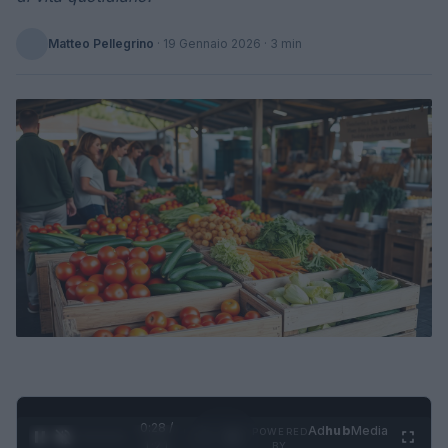
Matteo Pellegrino
·
19 Gennaio 2026
· 3 min
0:29 /
Ad
hub
Media
POWERED
1
/
4
1:21
BY