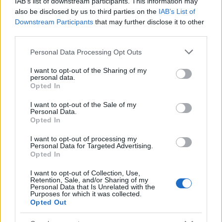
IAB’s list of downstream participants. This information may
pop-up nei vicoli del Quartieri Spagnoli per
also be disclosed by us to third parties on the
IAB’s List of
promuovere giovani designer; è editorialista
Downstream Participants
that may further disclose it to other
moda che cura rubriche su artigianato e
third parties.
tendenze locali. Nato a Napoli, conserva
bozze di pattern e appunti presi nelle sartorie
Please note that this website/app uses one or more Google
Personal Data Processing Opt Outs
di via Toledo.
services and may gather and store information including but
not limited to your visit or usage behaviour. You may click to
I want to opt-out of the Sharing of my
personal data.
grant or deny consent to Google and its third-party tags to
Opted In
use your data for below specified purposes in below Google
consent section.
I want to opt-out of the Sale of my
Personal Data.
Opted In
I want to opt-out of processing my
Personal Data for Targeted Advertising.
Opted In
I want to opt-out of Collection, Use,
Retention, Sale, and/or Sharing of my
Personal Data that Is Unrelated with the
Purposes for which it was collected.
Opted Out