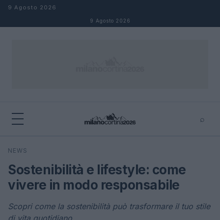
Salta al contenuto
9 Agosto 2026
9 Agosto 2026
⌕
×
⌕
NEWS
Cerca
Sostenibilità e lifestyle: come
vivere in modo responsabile
Scopri come la sostenibilità può trasformare il tuo stile
di vita quotidiano.