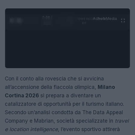
0:29 /
Ad
hub
Media
POWERED
1
/
4
1:23
BY
Con il conto alla rovescia che si avvicina
all’accensione della fiaccola olimpica,
Milano
Cortina 2026
si prepara a diventare un
catalizzatore di opportunità per il turismo italiano.
Secondo un’analisi condotta da The Data Appeal
Company e Mabrian, società specializzate in
travel
e location intelligence
, l’evento sportivo attirerà