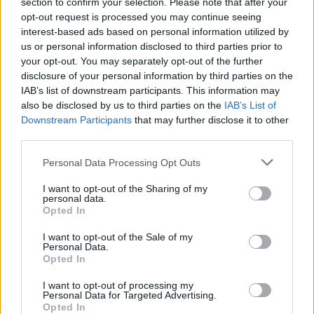
section to confirm your selection. Please note that after your
mettere in luce le bellezze naturali e le eccellenze
opt-out request is processed you may continue seeing
interest-based ads based on personal information utilized by
culinarie della regione, contribuendo così a
us or personal information disclosed to third parties prior to
un’immagine positiva e duratura dell’Italia nel
your opt-out. You may separately opt-out of the further
contesto internazionale.
disclosure of your personal information by third parties on the
IAB’s list of downstream participants. This information may
also be disclosed by us to third parties on the
IAB’s List of
Downstream Participants
that may further disclose it to other
AUTORE
third parties.
Bianca Magni
Please note that this website/app uses one or more Google
Personal Data Processing Opt Outs
Bianca Magni ha trascritto a mano il diario di
services and may gather and store information including but
un collezionista fiorentino trovato all'Archivio
not limited to your visit or usage behaviour. You may click to
I want to opt-out of the Sharing of my
di Stato per una serie sul Rinascimento
personal data.
grant or deny consent to Google and its third-party tags to
Opted In
urbano; è collaboratrice storica che propone
use your data for below specified purposes in below Google
percorsi culturali e note d'archivio. Vive a
consent section.
I want to opt-out of the Sale of my
Firenze ed è referente per scambi con
Personal Data.
biblioteche storiche cittadine.
Opted In
I want to opt-out of processing my
Personal Data for Targeted Advertising.
Opted In