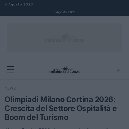
Salta al contenuto
8 Agosto 2026
8 Agosto 2026
⌕
×
⌕
NEWS
Cerca
Olimpiadi Milano Cortina 2026:
Crescita del Settore Ospitalità e
Boom del Turismo