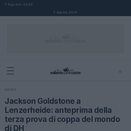
Salta al contenuto
7 Agosto 2026
7 Agosto 2026
⌕
×
⌕
NEWS
Cerca
Jackson Goldstone a
Lenzerheide: anteprima della
terza prova di coppa del mondo
di DH