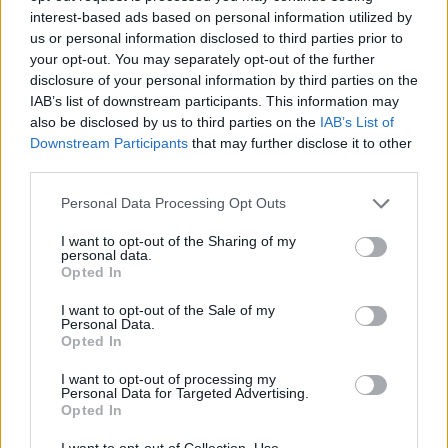
interest-based ads based on personal information utilized by
succederà durante la
terza prova
della
coppa del
us or personal information disclosed to third parties prior to
mondo di DH
.
your opt-out. You may separately opt-out of the further
disclosure of your personal information by third parties on the
IAB’s list of downstream participants. This information may
also be disclosed by us to third parties on the
IAB’s List of
AUTORE
Downstream Participants
that may further disclose it to other
Camilla Bellini
third parties.
Camilla Bellini, ex guida turistica fiorentina,
Please note that this website/app uses one or more Google
Personal Data Processing Opt Outs
trasformò la visita a Santa Maria Novella in un
services and may gather and store information including but
progetto multimediale: ora dirige
not limited to your visit or usage behaviour. You may click to
I want to opt-out of the Sharing of my
approfondimenti su patrimoni locali. In
personal data.
grant or deny consent to Google and its third-party tags to
redazione sostiene itinerari slow, firma dossier
Opted In
use your data for below specified purposes in below Google
sulle piccole botteghe e conserva il primo
consent section.
badge di guida della città come ricordo unico.
I want to opt-out of the Sale of my
Personal Data.
Opted In
I want to opt-out of processing my
Personal Data for Targeted Advertising.
Opted In
I want to opt-out of Collection, Use,