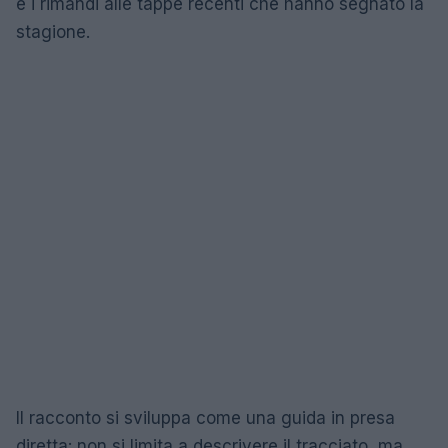
e i rimandi alle tappe recenti che hanno segnato la
stagione.
Il racconto si sviluppa come una guida in presa
diretta: non si limita a descrivere il tracciato, ma