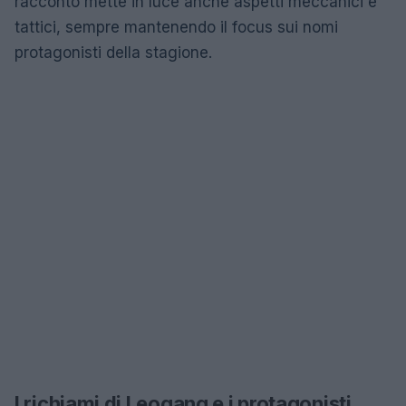
racconto mette in luce anche aspetti meccanici e
tattici, sempre mantenendo il focus sui nomi
protagonisti della stagione.
I richiami di Leogang e i protagonisti