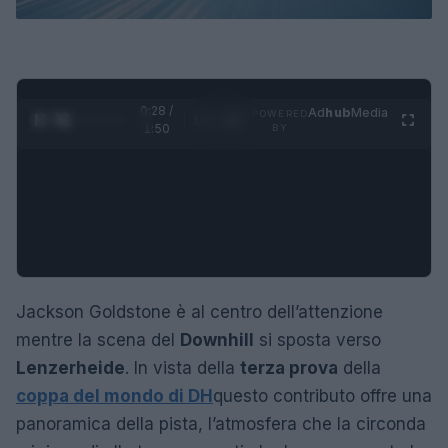
0:29 /
Ad
hub
Media
POWERED
1
/
4
1:50
BY
Jackson Goldstone è al centro dell’attenzione
mentre la scena del
Downhill
si sposta verso
Lenzerheide
. In vista della
terza prova
della
coppa del mondo di DH
questo contributo offre una
panoramica della pista, l’atmosfera che la circonda