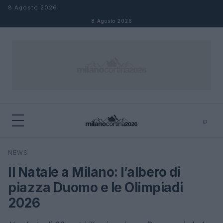
Salta al contenuto
8 Agosto 2026
8 Agosto 2026
⌕
×
⌕
NEWS
Cerca
Il Natale a Milano: l’albero di
piazza Duomo e le Olimpiadi
2026