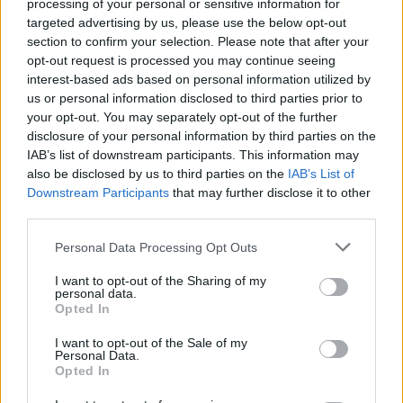
processing of your personal or sensitive information for
targeted advertising by us, please use the below opt-out
NEWS
section to confirm your selection. Please note that after your
opt-out request is processed you may continue seeing
interest-based ads based on personal information utilized by
us or personal information disclosed to third parties prior to
your opt-out. You may separately opt-out of the further
disclosure of your personal information by third parties on the
IAB’s list of downstream participants. This information may
also be disclosed by us to third parties on the
IAB’s List of
Downstream Participants
that may further disclose it to other
third parties.
Please note that this website/app uses one or more Google
Personal Data Processing Opt Outs
services and may gather and store information including but
not limited to your visit or usage behaviour. You may click to
I want to opt-out of the Sharing of my
Arrestati cinque agenti della polizia locale di Milano: le
personal data.
grant or deny consent to Google and its third-party tags to
accuse e i dettagli
Opted In
use your data for below specified purposes in below Google
Alessandro Tassinari · 7 Ago 2026
consent section.
I want to opt-out of the Sale of my
Personal Data.
NEWS
Opted In