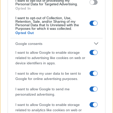
I want to opt-out of processing my
Personal Data for Targeted Advertising.
Opted In
I want to opt-out of Collection, Use,
Retention, Sale, and/or Sharing of my
Personal Data that Is Unrelated with the
Purposes for which it was collected.
Opted Out
Google consents
I want to allow Google to enable storage
related to advertising like cookies on web or
Don Antonio Mazzi: l’ultimo saluto a Milano tra
device identifiers in apps.
emozioni e canti
Marco Tessari · 3 Ago 2026
I want to allow my user data to be sent to
Google for online advertising purposes.
I want to allow Google to send me
PIÙ LETTI
personalized advertising.
1
Scopri le Olimpiadi Milano Cortina: Sport, Cultura e
I want to allow Google to enable storage
Innovazione per un Futuro Sostenibile
related to analytics like cookies on web or