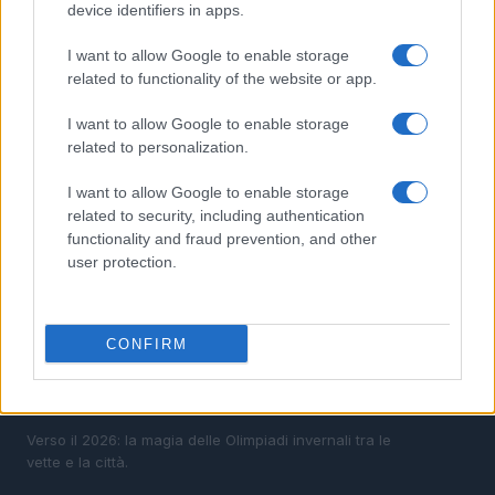
device identifiers in apps.
2
Auto a noleggio a Cortina d’Ampezzo: soluzioni
pratiche e prezzi chiari
I want to allow Google to enable storage
3
related to functionality of the website or app.
Scopri il paradiso degli sport invernali nella
Kleinwalsertal
I want to allow Google to enable storage
4
Bob Dylan in concerto: date e luoghi delle esibizioni
related to personalization.
italiane di novembre 2026
I want to allow Google to enable storage
5
Disastri climatici 2026: incendi, alluvioni e caldo
related to security, including authentication
estremo in Europa e oltre
functionality and fraud prevention, and other
user protection.
CONFIRM
Verso il 2026: la magia delle Olimpiadi invernali tra le
vette e la città.