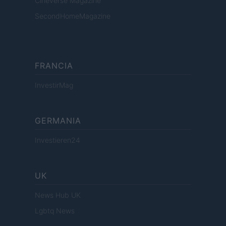
Cineverse Magazine
SecondHomeMagazine
FRANCIA
InvestirMag
GERMANIA
Investieren24
UK
News Hub UK
Lgbtq News