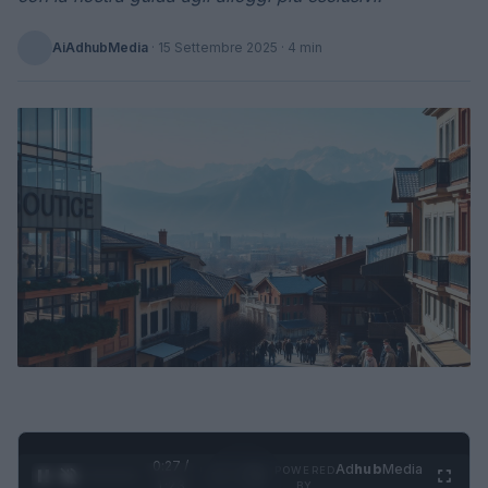
AiAdhubMedia
·
15 Settembre 2025
· 4 min
0:28 /
Ad
hub
Media
POWERED
1
/
4
1:23
BY