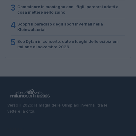
3
Camminare in montagna con i figli: percorsi adatti e
cosa mettere nello zaino
4
Scopri il paradiso degli sport invernali nella
Kleinwalsertal
5
Bob Dylan in concerto: date e luoghi delle esibizioni
italiane di novembre 2026
Verso il 2026: la magia delle Olimpiadi invernali tra le
vette e la città.
SEZIONI