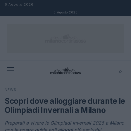
Salta al contenuto
6 Agosto 2026
6 Agosto 2026
⌕
×
⌕
NEWS
Cerca
Scopri dove alloggiare durante le
Olimpiadi Invernali a Milano
Preparati a vivere le Olimpiadi Invernali 2026 a Milano
con la nostra guida agli alloggi più esclusivi.