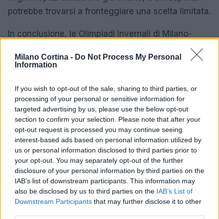
potrebbe trovarsi a fronteggiare una scelta limitata.
In conclusione, le Olimpiadi Invernali di Milano-
Cortina rappresentano un’occasione unica non solo
Milano Cortina -
Do Not Process My Personal
per gli sportivi, ma anche per i visitatori desiderosi
Information
di immergersi in un’atmosfera vibrante e festosa.
La scelta dell’alloggio giusto sarà fondamentale per
If you wish to opt-out of the sale, sharing to third parties, or
processing of your personal or sensitive information for
vivere appieno questa esperienza, e con una
targeted advertising by us, please use the below opt-out
pianificazione accurata, ogni ospite potrà creare
section to confirm your selection. Please note that after your
ricordi indimenticabili in una delle città più
opt-out request is processed you may continue seeing
interest-based ads based on personal information utilized by
affascinanti d’Europa.
us or personal information disclosed to third parties prior to
your opt-out. You may separately opt-out of the further
disclosure of your personal information by third parties on the
IAB’s list of downstream participants. This information may
AUTORE
also be disclosed by us to third parties on the
IAB’s List of
AiAdhubMedia
Downstream Participants
that may further disclose it to other
third parties.