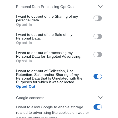
Please note that this website/app uses one or more Google
Personal Data Processing Opt Outs
services and may gather and store information including but
not limited to your visit or usage behaviour. You may click to
I want to opt-out of the Sharing of my
personal data.
grant or deny consent to Google and its third-party tags to
Opted In
use your data for below specified purposes in below Google
consent section.
I want to opt-out of the Sale of my
Personal Data.
Opted In
I want to opt-out of processing my
Personal Data for Targeted Advertising.
Opted In
I want to opt-out of Collection, Use,
Retention, Sale, and/or Sharing of my
Personal Data that Is Unrelated with the
Purposes for which it was collected.
Opted Out
Google consents
I want to allow Google to enable storage
related to advertising like cookies on web or