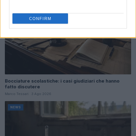
CONFIRM
Bocciature scolastiche: i casi giudiziari che hanno
fatto discutere
Marco Tessari · 3 Ago 2026
NEWS