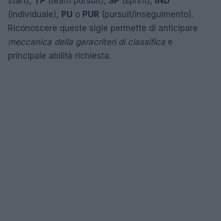
start),
TP
(team pursuit),
SP
(sprint),
IND
(individuale),
PU
o
PUR
(pursuit/inseguimento).
Riconoscere queste sigle permette di anticipare
meccanica della gara
criteri di classifica
e
principale abilità richiesta.