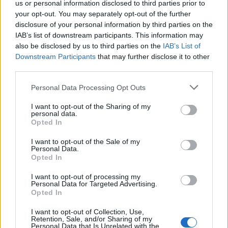
visive.
us or personal information disclosed to third parties prior to
your opt-out. You may separately opt-out of the further
disclosure of your personal information by third parties on the
Indicazioni pratiche per seguire le gare
IAB’s list of downstream participants. This information may
con criterio
also be disclosed by us to third parties on the
IAB’s List of
Downstream Participants
that may further disclose it to other
Per orientarsi rapidamente, conviene: 1) identificare
third parties.
la categoria dominante della prova
Please note that this website/app uses one or more Google
Personal Data Processing Opt Outs
(
velocità
precisione
giudizio
); 2) verificare il
services and may gather and store information including but
format
not limited to your visit or usage behaviour. You may click to
I want to opt-out of the Sharing of my
(batterie, manche, somma tempi, punteggi),
personal data.
grant or deny consent to Google and its third-party tags to
3) annotare le
sigle
e le distanze, 4) capire cosa
Opted In
use your data for below specified purposes in below Google
pesa nella classifica (tempo, punti tecnici, penalità,
consent section.
I want to opt-out of the Sale of my
Personal Data.
ordine d’arrivo), 5) osservare come la tattica si
Opted In
adatta al regolamento. Questa lente consente di
I want to opt-out of processing my
leggere tabelloni e cronometri con logica,
Personal Data for Targeted Advertising.
riconoscendo i pattern che distinguono una gara
Opted In
dall’altra e rendono ogni specialità unica per
I want to opt-out of Collection, Use,
Retention, Sale, and/or Sharing of my
obiettivi e metodi di valutazione.
Personal Data that Is Unrelated with the