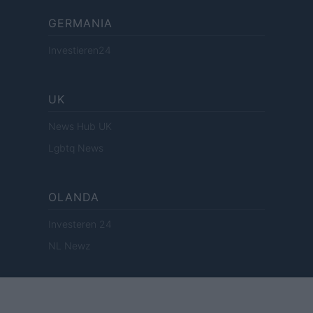
GERMANIA
Investieren24
UK
News Hub UK
Lgbtq News
OLANDA
Investeren 24
NL Newz