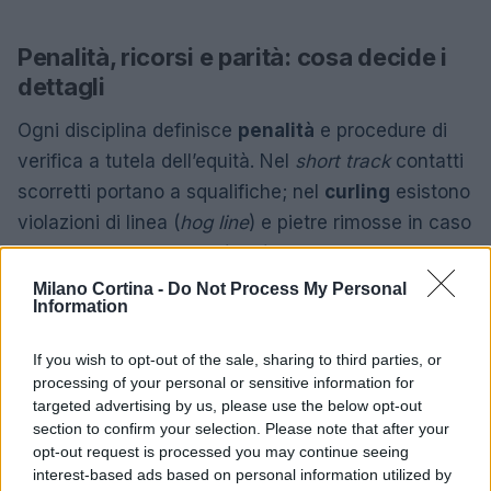
Penalità, ricorsi e parità: cosa decide i
dettagli
Ogni disciplina definisce
penalità
e procedure di
verifica a tutela dell’equità. Nel
short track
contatti
scorretti portano a squalifiche; nel
curling
esistono
violazioni di linea (
hog line
) e pietre rimosse in caso
di interferenza; nello
sci alpino
saltare una porta
comporta squalifica; nei salti e negli sport a
Milano Cortina -
Do Not Process My Personal
Information
giudizio si applicano detrazioni codificate. In sport a
tempi cumulati si gestiscono ex aequo con
If you wish to opt-out of the sale, sharing to third parties, or
millesimi o ripetizioni di manche, mentre i sistemi di
processing of your personal or sensitive information for
video review
e fotofinish assistono le decisioni.
targeted advertising by us, please use the below opt-out
section to confirm your selection. Please note that after your
Conoscere queste regole chiarisce perché un
opt-out request is processed you may continue seeing
risultato cambia anche senza apparenti differenze
interest-based ads based on personal information utilized by