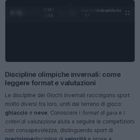
0:29 /
Ad
hub
Media
POWERED
1
/
4
1:50
BY
Discipline olimpiche invernali: come
leggere format e valutazioni
Le discipline dei Giochi invernali raccolgono sport
molto diversi tra loro, uniti dal terreno di gioco:
ghiaccio
e
neve
. Conoscere i
format di gara
e i
criteri di valutazione
aiuta a seguire le competizioni
con consapevolezza, distinguendo sport di
precisione
discipline di
velocità
e prove a