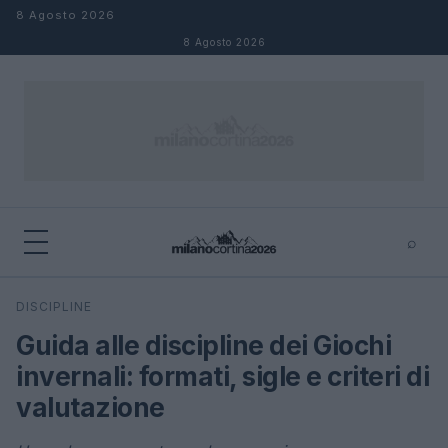
Salta al contenuto
8 Agosto 2026
8 Agosto 2026
⌕
×
⌕
DISCIPLINE
Cerca
Guida alle discipline dei Giochi
invernali: formati, sigle e criteri di
valutazione