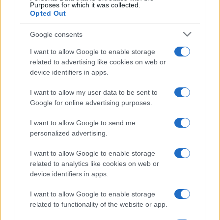
Purposes for which it was collected.
Opted Out
Google consents
AUTORE
Marco Tessari
I want to allow Google to enable storage
Marco Tessari, giornalista trentino
related to advertising like cookies on web or
specializzato in sport invernali e montagna,
device identifiers in apps.
segue da anni Coppa del Mondo di sci,
Olimpiadi invernali e alpinismo; racconta gare,
I want to allow my user data to be sent to
atleti e cultura della montagna con
Google for online advertising purposes.
competenza tecnica e passione per le terre
alte.
I want to allow Google to send me
personalized advertising.
I want to allow Google to enable storage
related to analytics like cookies on web or
device identifiers in apps.
I want to allow Google to enable storage
related to functionality of the website or app.