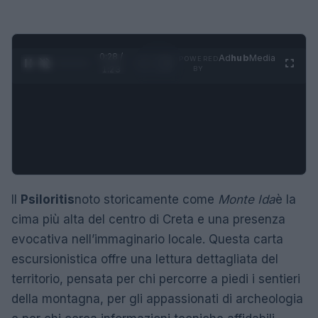
0:29 /
Ad
hub
Media
POWERED
1
/
4
1:23
BY
Il
Psiloritis
noto storicamente come
Monte Ida
è la
cima più alta del centro di Creta e una presenza
evocativa nell’immaginario locale. Questa carta
escursionistica offre una lettura dettagliata del
territorio, pensata per chi percorre a piedi i sentieri
della montagna, per gli appassionati di archeologia