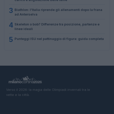
3
Biathlon: l’Italia riprende gli allenamenti dopo la frana
ad Anterselva
4
Skeleton o bob? Differenze tra posizione, partenze e
linee ideali
5
Punteggi ISU nel pattinaggio di figura: guida completa
Verso il 2026: la magia delle Olimpiadi invernali tra le
vette e la città.
SEZIONI