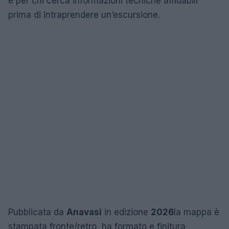
e per chi cerca informazioni tecniche affidabili
prima di intraprendere un’escursione.
Pubblicata da
Anavasi
in edizione
2026
la mappa è
stampata fronte/retro, ha formato e finitura