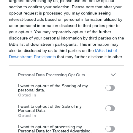
targeted advertising by us, please use the below opt-out
Anavasi
titolo
Psiloritis Mt. Ida, Creta, carta
section to confirm your selection. Please note that after your
1:30000
disciplina
Escursionismo
area
opt-out request is processed you may continue seeing
interest-based ads based on personal information utilized by
Grecia
scala
1:30000
edizione
2026
stampa
us or personal information disclosed to third parties prior to
fronte/retro e
waterproof
. La mappa è pensata per
your opt-out. You may separately opt-out of the further
chi cerca una risorsa cartografica completa e
disclosure of your personal information by third parties on the
IAB’s list of downstream participants. This information may
resistente per esplorare il cuore montano di Creta.
also be disclosed by us to third parties on the
IAB’s List of
Downstream Participants
that may further disclose it to other
third parties.
AUTORE
Please note that this website/app uses one or more Google
Personal Data Processing Opt Outs
Marco Tessari
services and may gather and store information including but
not limited to your visit or usage behaviour. You may click to
I want to opt-out of the Sharing of my
Marco Tessari, giornalista trentino
personal data.
grant or deny consent to Google and its third-party tags to
specializzato in sport invernali e montagna,
Opted In
use your data for below specified purposes in below Google
segue da anni Coppa del Mondo di sci,
consent section.
Olimpiadi invernali e alpinismo; racconta gare,
I want to opt-out of the Sale of my
Personal Data.
atleti e cultura della montagna con
Opted In
competenza tecnica e passione per le terre
alte.
I want to opt-out of processing my
Personal Data for Targeted Advertising.