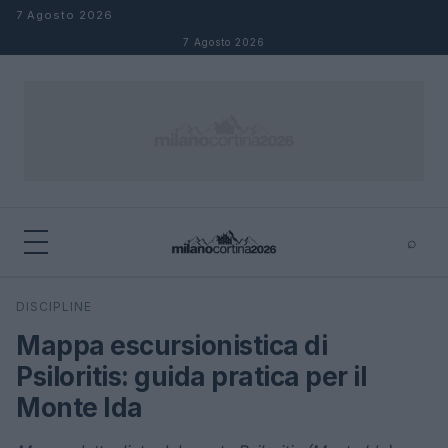
Salta al contenuto
7 Agosto 2026
7 Agosto 2026
⌕
×
⌕
DISCIPLINE
Cerca
Mappa escursionistica di
Psiloritis: guida pratica per il
Monte Ida