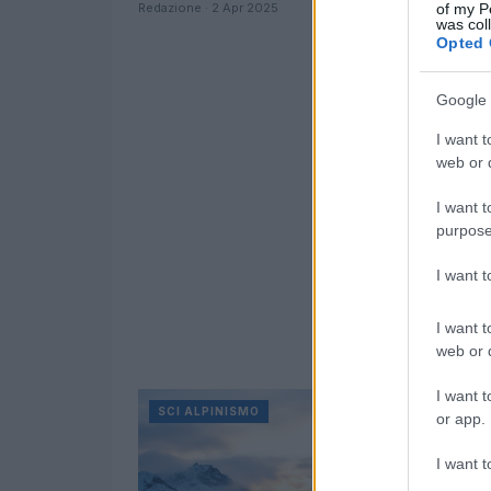
of my P
Redazione · 2 Apr 2025
was col
Opted 
Google 
I want t
web or d
I want t
purpose
I want 
I want t
web or d
I want t
SCI ALPINISMO
or app.
I want t