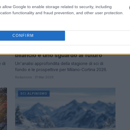
o allow Google to enable storage related to security, including
cation functionality and fraud prevention, and other user protection.
CONFIRM
La stagione dello sci di fondo: un
bilancio e uno sguardo al futuro
e di
Un'analisi approfondita della stagione di sci di
fondo e le prospettive per Milano-Cortina 2026.
Redazione · 31 Mar 2025
SCI ALPINISMO