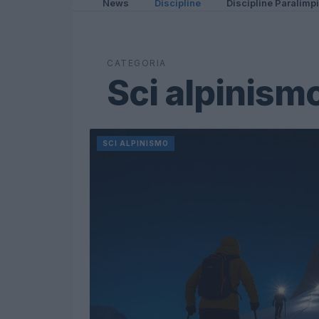
News
Discipline
Discipline Paralimp
CATEGORIA
Sci alpinism
SCI ALPINISMO