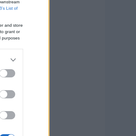
 downstream
B’s List of
er and store
to grant or
ed purposes