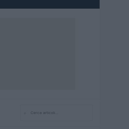
⌕
Cerca