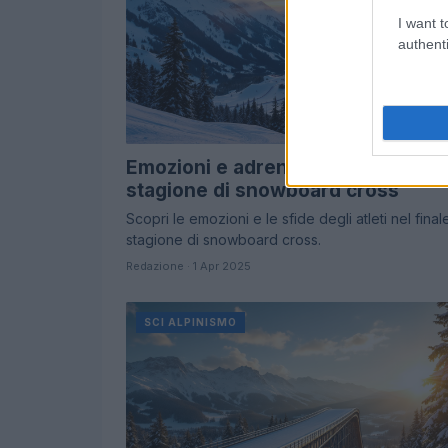
I want t
authenti
Emozioni e adrenalina nel finale di
stagione di snowboard cross
Scopri le emozioni e le sfide degli atleti nel final
stagione di snowboard cross.
Redazione · 1 Apr 2025
SCI ALPINISMO