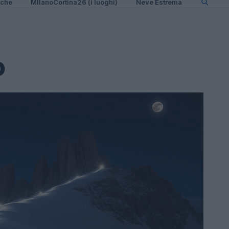
iche
MIlanoCortina26 (i luoghi)
Neve Estrema
o