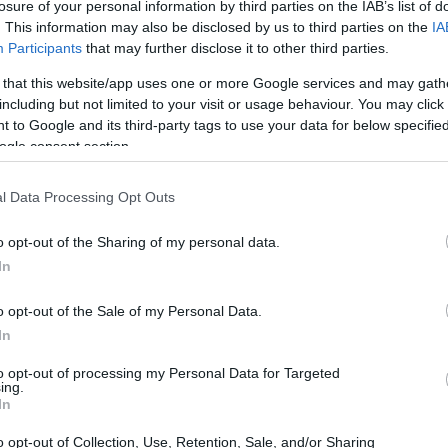
losure of your personal information by third parties on the IAB’s list of
AiAdhubMedia · 6 Apr 2025
. This information may also be disclosed by us to third parties on the
IA
Participants
that may further disclose it to other third parties.
SCI ALPINISMO
 that this website/app uses one or more Google services and may gath
including but not limited to your visit or usage behaviour. You may click 
 to Google and its third-party tags to use your data for below specifi
ogle consent section.
l Data Processing Opt Outs
o opt-out of the Sharing of my personal data.
In
rt
Il futuro del salto con gli sci in
o opt-out of the Sale of my Personal Data.
Polonia: cambiamenti e nuove
In
speranze
to opt-out of processing my Personal Data for Targeted
Dopo il licenziamento di Thomas Thurnbichler, la
ing.
In
Polonia cerca una nuova direzione nel salto con gli
sci.
o opt-out of Collection, Use, Retention, Sale, and/or Sharing