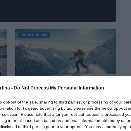
SCI ALPINISMO
rtina -
Do Not Process My Personal Information
Sci alpinismo: Nicolò Canclini e le
Olimpiadi 2026
to opt-out of the sale, sharing to third parties, or processing of your per
formation for targeted advertising by us, please use the below opt-out s
Nicolò Canclini, promessa dello sci alpinismo,
r selection. Please note that after your opt-out request is processed y
esprime la sua gioia per l'arrivo di questo sport alle
on
eing interest-based ads based on personal information utilized by us or
Olimpiadi. Scopri il calendario e come…
disclosed to third parties prior to your opt-out. You may separately opt-