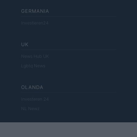
GERMANIA
Investieren24
UK
News Hub UK
Lgbtq News
OLANDA
Investeren 24
NL Newz