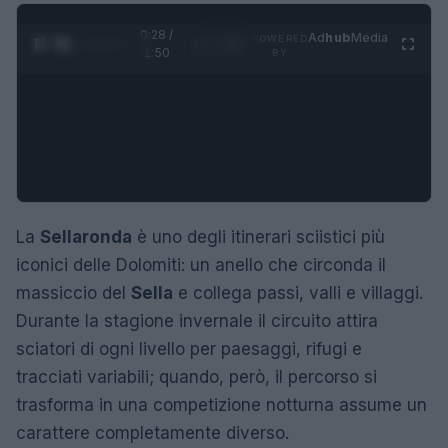
0:29 /
Ad
hub
Media
POWERED
1
/
4
1:50
BY
La
Sellaronda
è uno degli itinerari sciistici più
iconici delle Dolomiti: un anello che circonda il
massiccio del
Sella
e collega passi, valli e villaggi.
Durante la stagione invernale il circuito attira
sciatori di ogni livello per paesaggi, rifugi e
tracciati variabili; quando, però, il percorso si
trasforma in una competizione notturna assume un
carattere completamente diverso.