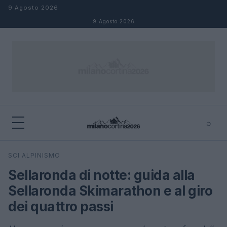
Salta al contenuto
9 Agosto 2026
9 Agosto 2026
⌕
×
⌕
SCI ALPINISMO
Cerca
Sellaronda di notte: guida alla
Sellaronda Skimarathon e al giro
dei quattro passi