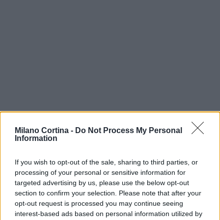
In definitiva, la Sellaronda conserva due volti:
Milano Cortina -
Do Not Process My Personal
quello turistico e panoramico per gli appassionati
Information
dello sci di giorno, e quello agonistico e quasi
If you wish to opt-out of the sale, sharing to third parties, or
mistico della
Sellaronda Skimarathon
di notte.
processing of your personal or sensitive information for
Entrambi offrono un modo speciale di scoprire il
targeted advertising by us, please use the below opt-out
massiccio del
Sella
, tra fatica, bellezza e
section to confirm your selection. Please note that after your
opt-out request is processed you may continue seeing
cameratismo.
interest-based ads based on personal information utilized by