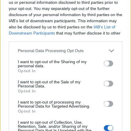
us or personal information disclosed to third parties prior to
your opt-out. You may separately opt-out of the further
disclosure of your personal information by third parties on the
AUTORE
Roberta Tagliabue
IAB’s list of downstream participants. This information may
also be disclosed by us to third parties on the
IAB’s List of
Roberta Tagliabue ha dormito nella sala
Downstream Participants
that may further disclose it to other
d'attesa dell'ospedale San Martino per
third parties.
seguire una vicenda sanitaria emergente;
firma reportage e coordina dossier di verifica
Please note that this website/app uses one or more Google
Personal Data Processing Opt Outs
in redazione come referente per Genova.
services and may gather and store information including but
Nata a Sampierdarena, mantiene contatti
not limited to your visit or usage behaviour. You may click to
I want to opt-out of the Sharing of my
personal data.
diretti con consiglieri comunali e biblioteche
grant or deny consent to Google and its third-party tags to
Opted In
civiche.
use your data for below specified purposes in below Google
consent section.
I want to opt-out of the Sale of my
Personal Data.
Opted In
I want to opt-out of processing my
Personal Data for Targeted Advertising.
Opted In
I want to opt-out of Collection, Use,
Retention, Sale, and/or Sharing of my
Personal Data that Is Unrelated with the