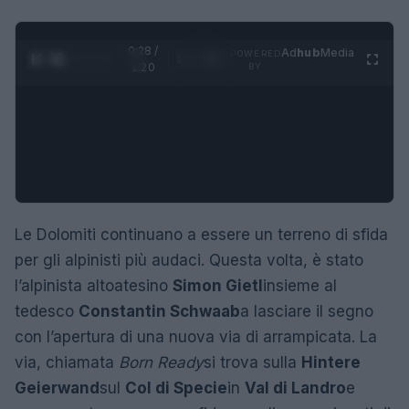
0:29 /
Ad
hub
Media
POWERED
1
/
4
1:20
BY
Le Dolomiti continuano a essere un terreno di sfida
per gli alpinisti più audaci. Questa volta, è stato
l’alpinista altoatesino
Simon Gietl
insieme al
tedesco
Constantin Schwaab
a lasciare il segno
con l’apertura di una nuova via di arrampicata. La
via, chiamata
Born Ready
si trova sulla
Hintere
Geierwand
sul
Col di Specie
in
Val di Landro
e