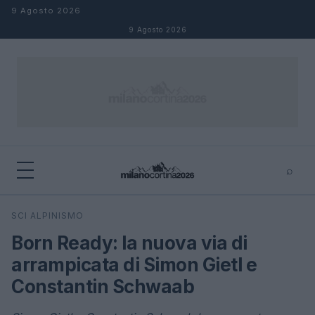
Salta al contenuto
9 Agosto 2026
9 Agosto 2026
⌕
×
⌕
SCI ALPINISMO
Cerca
Born Ready: la nuova via di
arrampicata di Simon Gietl e
Constantin Schwaab