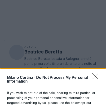
AUTORE
Beatrice Beretta
Beatrice Beretta, basata a Bologna, annotò
per la prima volta itinerari durante una notte al
portico di San Luca: da allora coordina
rubriche sui viaggi urbani. In redazione
Milano Cortina -
Do Not Process My Personal
promuove reportage su mobilità sostenibile e
Information
porta con sé una mappa tascabile dei vicoli
bolognesi come talismano professionale.
If you wish to opt-out of the sale, sharing to third parties, or
processing of your personal or sensitive information for
targeted advertising by us, please use the below opt-out