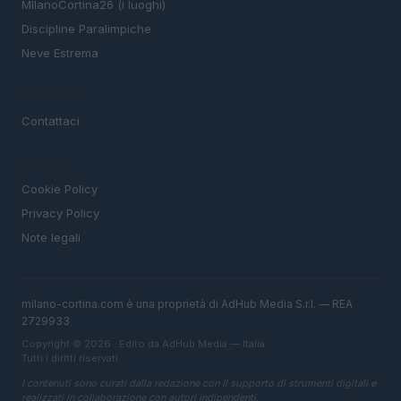
MIlanoCortina26 (i luoghi)
Discipline Paralimpiche
Neve Estrema
MAGAZINE
Contattaci
LEGALE
Cookie Policy
Privacy Policy
Note legali
milano-cortina.com è una proprietà di AdHub Media S.r.l. — REA
2729933
Copyright © 2026 · Edito da AdHub Media — Italia
Tutti i diritti riservati
I contenuti sono curati dalla redazione con il supporto di strumenti digitali e
realizzati in collaborazione con autori indipendenti.