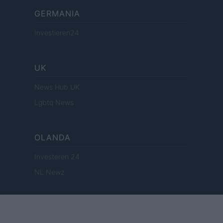
GERMANIA
Investieren24
UK
News Hub UK
Lgbtq News
OLANDA
Investeren 24
NL Newz