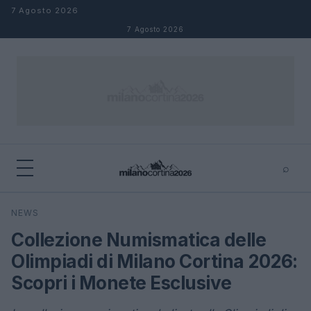
Salta al contenuto
7 Agosto 2026
7 Agosto 2026
⌕
×
⌕
NEWS
Cerca
Collezione Numismatica delle
Olimpiadi di Milano Cortina 2026:
Scopri i Monete Esclusive