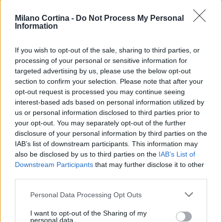
Milano Cortina -
Do Not Process My Personal
Information
AUTORE
Ilaria Beretta
If you wish to opt-out of the sale, sharing to third parties, or
Ilaria Beretta ha coordinato un longform sulle
processing of your personal or sensitive information for
reti culturali triestine realizzato con interviste
targeted advertising by us, please use the below opt-out
al Teatro Romano, difendendo una linea
section to confirm your selection. Please note that after your
editoriale approfondita per le feature. Capo
opt-out request is processed you may continue seeing
desk feature, conserva una serie di lettere
interest-based ads based on personal information utilized by
d'archivio legate a Trieste come dettaglio
us or personal information disclosed to third parties prior to
personale.
your opt-out. You may separately opt-out of the further
disclosure of your personal information by third parties on the
IAB’s list of downstream participants. This information may
also be disclosed by us to third parties on the
IAB’s List of
Downstream Participants
that may further disclose it to other
third parties.
Please note that this website/app uses one or more Google
Personal Data Processing Opt Outs
services and may gather and store information including but
not limited to your visit or usage behaviour. You may click to
I want to opt-out of the Sharing of my
personal data.