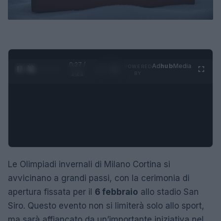
0:28 /
Ad
hub
Media
POWERED
1
/
4
1:21
BY
Le Olimpiadi invernali di Milano Cortina si
avvicinano a grandi passi, con la cerimonia di
apertura fissata per il
6 febbraio
allo stadio San
Siro. Questo evento non si limiterà solo allo sport,
ma sarà affiancato da un’importante iniziativa nel