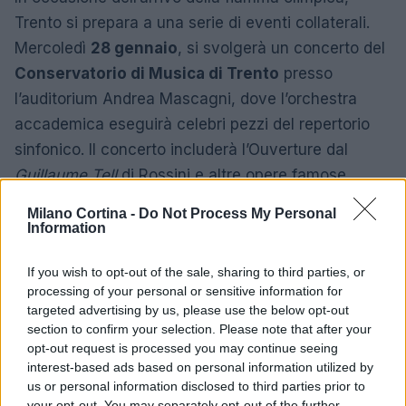
Trento si prepara a una serie di eventi collaterali.
Mercoledì
28 gennaio
, si svolgerà un concerto del
Conservatorio di Musica di Trento
presso
l’auditorium Andrea Mascagni, dove l’orchestra
accademica eseguirà celebri pezzi del repertorio
sinfonico. Il concerto includerà l’Ouverture dal
Guillaume Tell
di Rossini e altre opere famose.
Milano Cortina -
Do Not Process My Personal
Il giorno successivo, al teatro Sociale, si terrà un
Information
concerto del compositore Giovanni Sollima, che si
esibirà con un
violoncello di ghiaccio
, rendendo
If you wish to opt-out of the sale, sharing to third parties, or
l’evento unico e innovativo. Questo concerto
processing of your personal or sensitive information for
targeted advertising by us, please use the below opt-out
promette di essere un’esperienza emozionante,
section to confirm your selection. Please note that after your
unendo musica e arte in un contesto straordinario.
opt-out request is processed you may continue seeing
interest-based ads based on personal information utilized by
us or personal information disclosed to third parties prior to
your opt-out. You may separately opt-out of the further