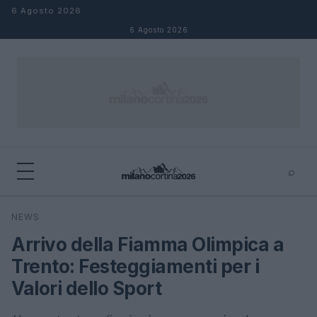
Salta al contenuto
6 Agosto 2026
6 Agosto 2026
⌕
×
⌕
NEWS
Cerca
Arrivo della Fiamma Olimpica a
Trento: Festeggiamenti per i
Valori dello Sport