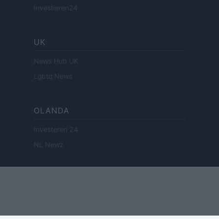
Investieren24
UK
News Hub UK
Lgbtq News
OLANDA
Investeren 24
NL Newz