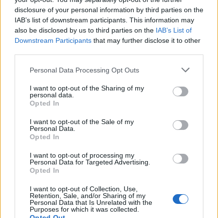
AUTORE
disclosure of your personal information by third parties on the
Susanna Cardinale
IAB’s list of downstream participants. This information may
also be disclosed by us to third parties on the
IAB’s List of
Susanna Cardinale ha ritrovato una serie di
Downstream Participants
that may further disclose it to other
lettere d'epoca nel fondo parrocchiale di
third parties.
Verona, fonte di un approfondimento sulla
memoria cittadina; è collaboratrice storica che
Please note that this website/app uses one or more Google
Personal Data Processing Opt Outs
redige dossier e guide tematiche. Ha studi
services and may gather and store information including but
letteratura e partecipa a letture pubbliche
not limited to your visit or usage behaviour. You may click to
I want to opt-out of the Sharing of my
nelle librerie veronesi.
personal data.
grant or deny consent to Google and its third-party tags to
Opted In
use your data for below specified purposes in below Google
consent section.
I want to opt-out of the Sale of my
Personal Data.
Opted In
I want to opt-out of processing my
Personal Data for Targeted Advertising.
Opted In
I want to opt-out of Collection, Use,
Retention, Sale, and/or Sharing of my
Personal Data that Is Unrelated with the
Purposes for which it was collected.
Opted Out