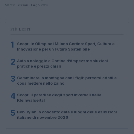
Marco Tessari · 1 Ago 2026
PIÙ LETTI
1
Scopri le Olimpiadi Milano Cortina: Sport, Cultura e
Innovazione per un Futuro Sostenibile
2
Auto a noleggio a Cortina d’Ampezzo: soluzioni
pratiche e prezzi chiari
3
Camminare in montagna con i figli: percorsi adatti e
cosa mettere nello zaino
4
Scopri il paradiso degli sport invernali nella
Kleinwalsertal
5
Bob Dylan in concerto: date e luoghi delle esibizioni
italiane di novembre 2026