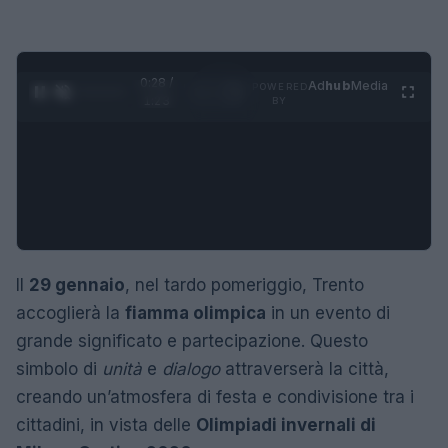
0:29 /
Ad
hub
Media
POWERED
1
/
4
1:23
BY
Il
29 gennaio
, nel tardo pomeriggio, Trento
accoglierà la
fiamma olimpica
in un evento di
grande significato e partecipazione. Questo
simbolo di
unità
e
dialogo
attraverserà la città,
creando un’atmosfera di festa e condivisione tra i
cittadini, in vista delle
Olimpiadi invernali di