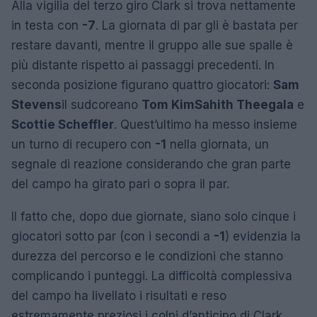
Alla vigilia del terzo giro Clark si trova nettamente
in testa con
-7
. La giornata di par gli è bastata per
restare davanti, mentre il gruppo alle sue spalle è
più distante rispetto ai passaggi precedenti. In
seconda posizione figurano quattro giocatori:
Sam
Stevens
il sudcoreano
Tom Kim
Sahith Theegala
e
Scottie Scheffler
. Quest’ultimo ha messo insieme
un turno di recupero con
-1
nella giornata, un
segnale di reazione considerando che gran parte
del campo ha girato pari o sopra il par.
Il fatto che, dopo due giornate, siano solo cinque i
giocatori sotto par (con i secondi a
-1
) evidenzia la
durezza del percorso e le condizioni che stanno
complicando i punteggi. La difficoltà complessiva
del campo ha livellato i risultati e reso
estremamente preziosi i colpi d’anticipo di Clark.