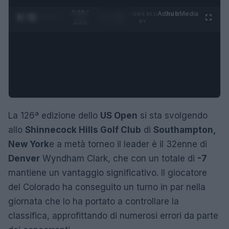
0:29 /
Ad
hub
Media
POWERED
1
/
4
1:23
BY
La 126ª edizione dello
US Open
si sta svolgendo
allo
Shinnecock Hills Golf Club
di
Southampton,
New York
e a metà torneo il leader è il 32enne di
Denver
Wyndham Clark, che con un totale di
-7
mantiene un vantaggio significativo. Il giocatore
del Colorado ha conseguito un turno in par nella
giornata che lo ha portato a controllare la
classifica, approfittando di numerosi errori da parte