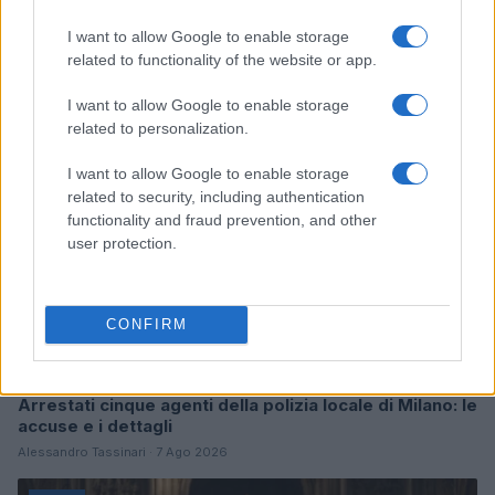
Continua a leggere
I want to allow Google to enable storage
related to functionality of the website or app.
NEWS
I want to allow Google to enable storage
related to personalization.
I want to allow Google to enable storage
related to security, including authentication
functionality and fraud prevention, and other
user protection.
CONFIRM
Arrestati cinque agenti della polizia locale di Milano: le
accuse e i dettagli
Alessandro Tassinari · 7 Ago 2026