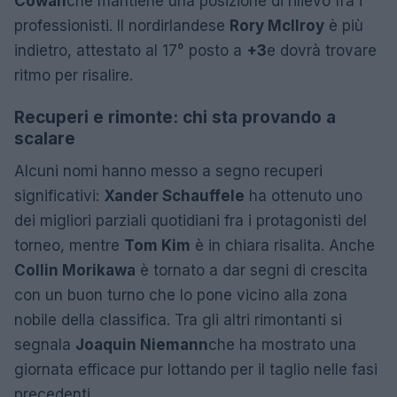
Cowan
che mantiene una posizione di rilievo fra i
professionisti. Il nordirlandese
Rory McIlroy
è più
indietro, attestato al 17° posto a
+3
e dovrà trovare
ritmo per risalire.
Recuperi e rimonte: chi sta provando a
scalare
Alcuni nomi hanno messo a segno recuperi
significativi:
Xander Schauffele
ha ottenuto uno
dei migliori parziali quotidiani fra i protagonisti del
torneo, mentre
Tom Kim
è in chiara risalita. Anche
Collin Morikawa
è tornato a dar segni di crescita
con un buon turno che lo pone vicino alla zona
nobile della classifica. Tra gli altri rimontanti si
segnala
Joaquin Niemann
che ha mostrato una
giornata efficace pur lottando per il taglio nelle fasi
precedenti.