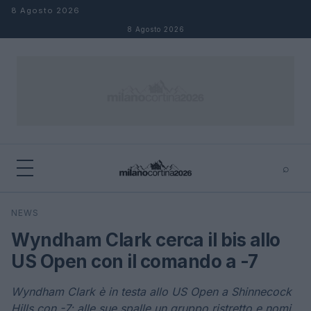
Salta al contenuto
8 Agosto 2026
8 Agosto 2026
⌕
×
⌕
NEWS
Cerca
Wyndham Clark cerca il bis allo
US Open con il comando a -7
Wyndham Clark è in testa allo US Open a Shinnecock
Hills con -7; alle sue spalle un gruppo ristretto e nomi