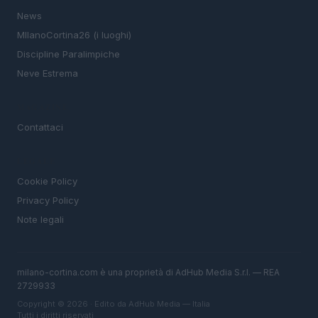
News
MIlanoCortina26 (i luoghi)
Discipline Paralimpiche
Neve Estrema
MAGAZINE
Contattaci
LEGALE
Cookie Policy
Privacy Policy
Note legali
milano-cortina.com è una proprietà di AdHub Media S.r.l. — REA
2729933
Copyright © 2026 · Edito da AdHub Media — Italia
Tutti i diritti riservati