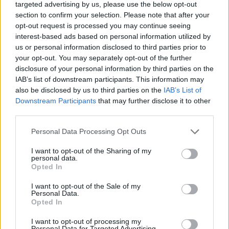
targeted advertising by us, please use the below opt-out
dimostrata finora per evitare sorprese, mentre il
section to confirm your selection. Please note that after your
gruppo di inseguitori proverà a piazzare colpi
opt-out request is processed you may continue seeing
interest-based ads based on personal information utilized by
determinanti su un percorso tradizionalmente
us or personal information disclosed to third parties prior to
punitivo come quello di
Shinnecock Hills
. Le
your opt-out. You may separately opt-out of the further
energie e la gestione mentale peseranno tanto
disclosure of your personal information by third parties on the
IAB’s list of downstream participants. This information may
quanto la qualità del gioco sul fairway.
also be disclosed by us to third parties on the
IAB’s List of
Downstream Participants
that may further disclose it to other
third parties.
AUTORE
Please note that this website/app uses one or more Google
Personal Data Processing Opt Outs
Camilla Bellini
services and may gather and store information including but
Camilla Bellini, ex guida turistica fiorentina,
not limited to your visit or usage behaviour. You may click to
I want to opt-out of the Sharing of my
personal data.
trasformò la visita a Santa Maria Novella in un
grant or deny consent to Google and its third-party tags to
Opted In
progetto multimediale: ora dirige
use your data for below specified purposes in below Google
approfondimenti su patrimoni locali. In
consent section.
I want to opt-out of the Sale of my
redazione sostiene itinerari slow, firma dossier
Personal Data.
Opted In
sulle piccole botteghe e conserva il primo
badge di guida della città come ricordo unico.
I want to opt-out of processing my
Personal Data for Targeted Advertising.