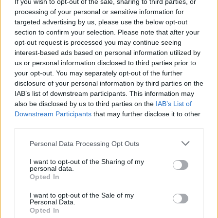
If you wish to opt-out of the sale, sharing to third parties, or
processing of your personal or sensitive information for
targeted advertising by us, please use the below opt-out
section to confirm your selection. Please note that after your
opt-out request is processed you may continue seeing
Continua a leggere
interest-based ads based on personal information utilized by
us or personal information disclosed to third parties prior to
your opt-out. You may separately opt-out of the further
NEWS
disclosure of your personal information by third parties on the
IAB’s list of downstream participants. This information may
also be disclosed by us to third parties on the
IAB’s List of
Downstream Participants
that may further disclose it to other
third parties.
Please note that this website/app uses one or more Google
Personal Data Processing Opt Outs
services and may gather and store information including but
not limited to your visit or usage behaviour. You may click to
I want to opt-out of the Sharing of my
personal data.
grant or deny consent to Google and its third-party tags to
Opted In
use your data for below specified purposes in below Google
consent section.
I want to opt-out of the Sale of my
Personal Data.
Opted In
Come scegliere le scarpe da running donna: comfort