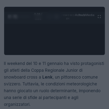
0:29 /
Ad
hub
Media
POWERED
1
/
4
1:21
BY
Il weekend del 10 e 11 gennaio ha visto protagonisti
gli atleti della Coppa Regionale Junior di
snowboard cross a
Lenk
, un pittoresco comune
svizzero. Tuttavia, le condizioni meteorologiche
hanno giocato un ruolo determinante, imponendo
una serie di sfide ai partecipanti e agli
organizzatori.