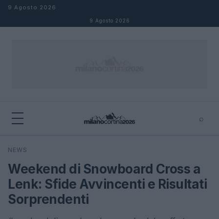
Salta al contenuto
9 Agosto 2026
9 Agosto 2026
⌕
×
⌕
NEWS
Cerca
Weekend di Snowboard Cross a
Lenk: Sfide Avvincenti e Risultati
Sorprendenti