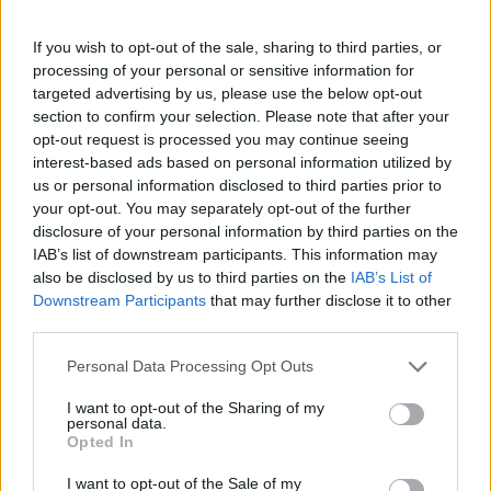
spostamenti: prenotare biglietti e ingressi quando
previsti, arrivare con anticipo alle venue principali e
If you wish to opt-out of the sale, sharing to third parties, or
processing of your personal or sensitive information for
valutare mezzi pubblici o navette dedicate.
targeted advertising by us, please use the below opt-out
Considerare l’impatto del traffico nelle ore serali e
section to confirm your selection. Please note that after your
la possibile sovrapposizione di appuntamenti aiuta
opt-out request is processed you may continue seeing
interest-based ads based on personal information utilized by
a ottimizzare la giornata e a ridurre i tempi di
us or personal information disclosed to third parties prior to
attesa.
your opt-out. You may separately opt-out of the further
disclosure of your personal information by third parties on the
Per chi desidera coprire più eventi in una giornata,
IAB’s list of downstream participants. This information may
also be disclosed by us to third parties on the
IAB’s List of
selezionare per priorità i luoghi e consultare gli
Downstream Participants
that may further disclose it to other
orari ufficiali è un metodo semplice per evitare di
third parties.
perdere momenti chiave.
Please note that this website/app uses one or more Google
Personal Data Processing Opt Outs
services and may gather and store information including but
not limited to your visit or usage behaviour. You may click to
I want to opt-out of the Sharing of my
personal data.
grant or deny consent to Google and its third-party tags to
AUTORE
Opted In
Beatrice Beretta
use your data for below specified purposes in below Google
consent section.
I want to opt-out of the Sale of my
Beatrice Beretta, basata a Bologna, annotò