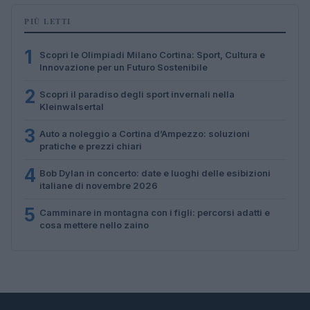
PIÙ LETTI
1
Scopri le Olimpiadi Milano Cortina: Sport, Cultura e
Innovazione per un Futuro Sostenibile
2
Scopri il paradiso degli sport invernali nella
Kleinwalsertal
3
Auto a noleggio a Cortina d’Ampezzo: soluzioni
pratiche e prezzi chiari
4
Bob Dylan in concerto: date e luoghi delle esibizioni
italiane di novembre 2026
5
Camminare in montagna con i figli: percorsi adatti e
cosa mettere nello zaino