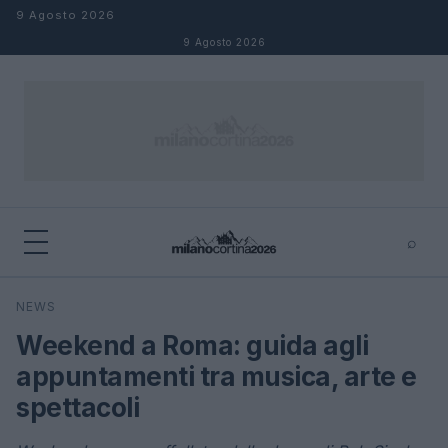
Salta al contenuto
9 Agosto 2026
9 Agosto 2026
⌕
×
⌕
NEWS
Cerca
Weekend a Roma: guida agli
appuntamenti tra musica, arte e
spettacoli