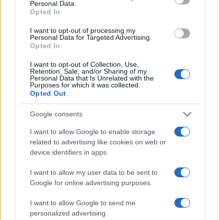
Personal Data.
per la prima volta itinerari durante una notte al
Opted In
portico di San Luca: da allora coordina
rubriche sui viaggi urbani. In redazione
I want to opt-out of processing my
Personal Data for Targeted Advertising.
promuove reportage su mobilità sostenibile e
Opted In
porta con sé una mappa tascabile dei vicoli
bolognesi come talismano professionale.
I want to opt-out of Collection, Use,
Retention, Sale, and/or Sharing of my
Personal Data that Is Unrelated with the
Purposes for which it was collected.
Opted Out
Google consents
I want to allow Google to enable storage
related to advertising like cookies on web or
device identifiers in apps.
I want to allow my user data to be sent to
Google for online advertising purposes.
I want to allow Google to send me
personalized advertising.