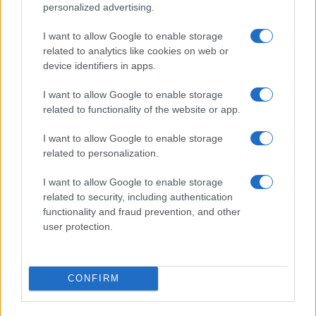
personalized advertising.
I want to allow Google to enable storage
related to analytics like cookies on web or
device identifiers in apps.
I want to allow Google to enable storage
Addio ad Alessio Gontier, l’uomo che ha rivoluzionato
related to functionality of the website or app.
il biathlon in Valle d’Aosta
Marco Tessari · 5 Ago 2026
I want to allow Google to enable storage
related to personalization.
DISCIPLINE
I want to allow Google to enable storage
related to security, including authentication
functionality and fraud prevention, and other
user protection.
CONFIRM