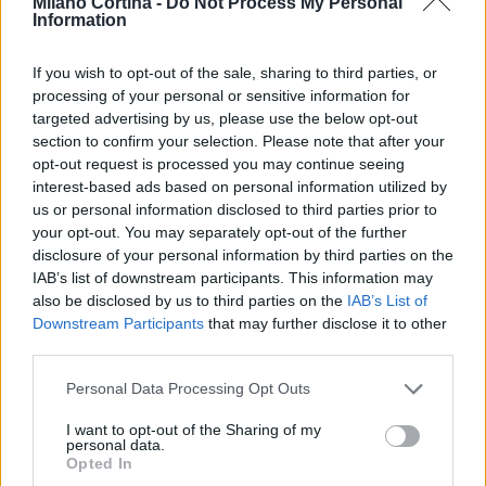
Milano Cortina -
Do Not Process My Personal
AUTORE
Information
Beatrice Beretta
Beatrice Beretta, basata a Bologna, annotò
If you wish to opt-out of the sale, sharing to third parties, or
per la prima volta itinerari durante una notte al
processing of your personal or sensitive information for
portico di San Luca: da allora coordina
targeted advertising by us, please use the below opt-out
rubriche sui viaggi urbani. In redazione
section to confirm your selection. Please note that after your
promuove reportage su mobilità sostenibile e
opt-out request is processed you may continue seeing
porta con sé una mappa tascabile dei vicoli
interest-based ads based on personal information utilized by
bolognesi come talismano professionale.
us or personal information disclosed to third parties prior to
your opt-out. You may separately opt-out of the further
disclosure of your personal information by third parties on the
IAB’s list of downstream participants. This information may
also be disclosed by us to third parties on the
IAB’s List of
Downstream Participants
that may further disclose it to other
third parties.
Please note that this website/app uses one or more Google
Personal Data Processing Opt Outs
services and may gather and store information including but
not limited to your visit or usage behaviour. You may click to
I want to opt-out of the Sharing of my
personal data.
grant or deny consent to Google and its third-party tags to
Opted In
use your data for below specified purposes in below Google