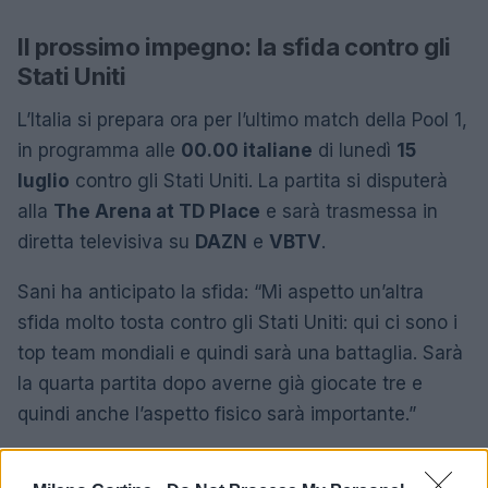
Il prossimo impegno: la sfida contro gli
Stati Uniti
L’Italia si prepara ora per l’ultimo match della Pool 1,
in programma alle
00.00 italiane
di lunedì
15
luglio
contro gli Stati Uniti. La partita si disputerà
alla
The Arena at TD Place
e sarà trasmessa in
diretta televisiva su
DAZN
e
VBTV
.
Sani ha anticipato la sfida: “Mi aspetto un’altra
sfida molto tosta contro gli Stati Uniti: qui ci sono i
top team mondiali e quindi sarà una battaglia. Sarà
la quarta partita dopo averne già giocate tre e
quindi anche l’aspetto fisico sarà importante.”