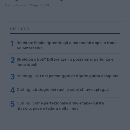
Marco Tessari · 2 Ago 2026
PIÙ LETTI
1
Biathlon: l’Italia riprende gli allenamenti dopo la frana
ad Anterselva
2
Skeleton o bob? Differenze tra posizione, partenze e
linee ideali
3
Punteggi ISU nel pattinaggio di figura: guida completa
4
Curling: strategie dei ruoli e colpi chiave spiegati
5
Curling: come perfezionare draw e take-out tra
rilascio, peso e lettura della linea