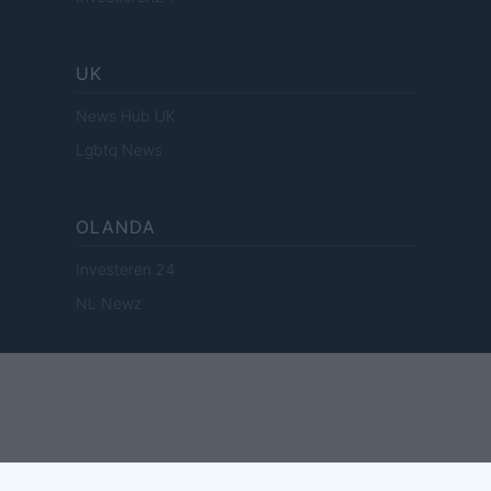
UK
News Hub UK
Lgbtq News
OLANDA
Investeren 24
NL Newz