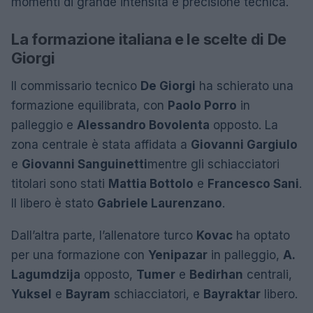
momenti di grande intensità e precisione tecnica.
La formazione italiana e le scelte di De
Giorgi
Il commissario tecnico
De Giorgi
ha schierato una
formazione equilibrata, con
Paolo Porro
in
palleggio e
Alessandro Bovolenta
opposto. La
zona centrale è stata affidata a
Giovanni Gargiulo
e
Giovanni Sanguinetti
mentre gli schiacciatori
titolari sono stati
Mattia Bottolo
e
Francesco Sani
.
Il libero è stato
Gabriele Laurenzano
.
Dall’altra parte, l’allenatore turco
Kovac
ha optato
per una formazione con
Yenipazar
in palleggio,
A.
Lagumdzija
opposto,
Tumer
e
Bedirhan
centrali,
Yuksel
e
Bayram
schiacciatori, e
Bayraktar
libero.