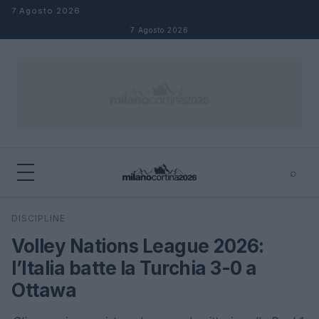
Salta al contenuto
7 Agosto 2026
7 Agosto 2026
⌕
×
⌕
DISCIPLINE
Cerca
Volley Nations League 2026:
l’Italia batte la Turchia 3-0 a
Ottawa