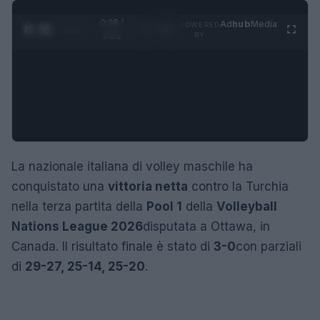
0:28 /
Ad
hub
Media
POWERED
1
/
4
1:21
BY
La nazionale italiana di volley maschile ha
conquistato una
vittoria netta
contro la Turchia
nella terza partita della
Pool 1
della
Volleyball
Nations League 2026
disputata a Ottawa, in
Canada. Il risultato finale è stato di
3-0
con parziali
di
29-27, 25-14, 25-20
.