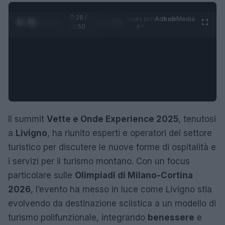
0:29 /
Ad
hub
Media
POWERED
1
/
4
1:50
BY
Il summit
Vette e Onde Experience 2025
, tenutosi
a
Livigno
, ha riunito esperti e operatori del settore
turistico per discutere le nuove forme di ospitalità e
i servizi per il turismo montano. Con un focus
particolare sulle
Olimpiadi di Milano-Cortina
2026
, l’evento ha messo in luce come Livigno stia
evolvendo da destinazione sciistica a un modello di
turismo polifunzionale, integrando
benessere
e