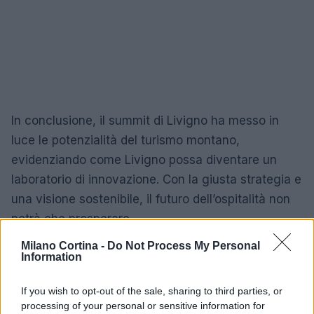
In conclusione, il summit di Livigno ha messo in
luce le potenzialità del turismo montano,
evidenziando come Livigno possa diventare un
laboratorio di innovazione. Con la giusta strategia e
una visione sostenibile, il futuro dell’ospitalità non
potrà che prosperare.
Milano Cortina -
Do Not Process My Personal
Information
AUTORE
AiAdhubMedia
If you wish to opt-out of the sale, sharing to third parties, or
processing of your personal or sensitive information for