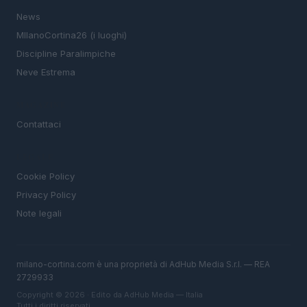
News
MIlanoCortina26 (i luoghi)
Discipline Paralimpiche
Neve Estrema
MAGAZINE
Contattaci
LEGALE
Cookie Policy
Privacy Policy
Note legali
milano-cortina.com è una proprietà di AdHub Media S.r.l. — REA
2729933
Copyright © 2026 · Edito da AdHub Media — Italia
Tutti i diritti riservati