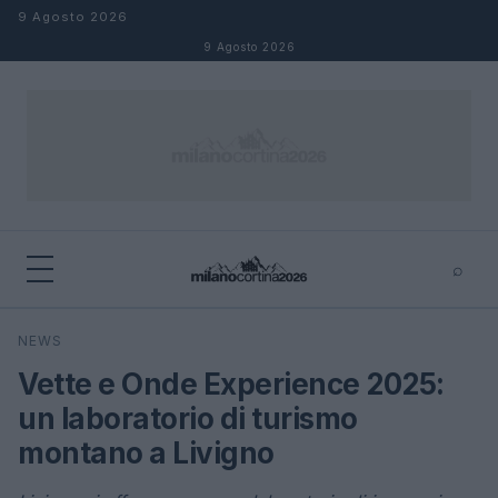
Salta al contenuto
9 Agosto 2026
9 Agosto 2026
⌕
×
⌕
NEWS
Cerca
Vette e Onde Experience 2025:
un laboratorio di turismo
montano a Livigno