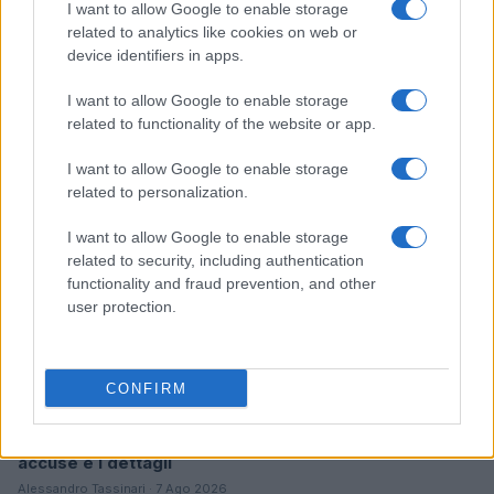
I want to allow Google to enable storage
related to analytics like cookies on web or
Come scegliere le scarpe da running donna: comfort
device identifiers in apps.
e performance
Marco Tessari · 8 Ago 2026
I want to allow Google to enable storage
related to functionality of the website or app.
NEWS
I want to allow Google to enable storage
related to personalization.
I want to allow Google to enable storage
related to security, including authentication
functionality and fraud prevention, and other
user protection.
CONFIRM
Arrestati cinque agenti della polizia locale di Milano: le
accuse e i dettagli
Alessandro Tassinari · 7 Ago 2026