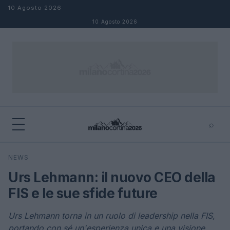
Salta al contenuto
10 Agosto 2026
10 Agosto 2026
⌕
×
⌕
NEWS
Cerca
Urs Lehmann: il nuovo CEO della
FIS e le sue sfide future
Urs Lehmann torna in un ruolo di leadership nella FIS,
portando con sé un'esperienza unica e una visione