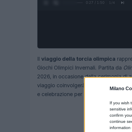
0:28 / 1:50
1
/
4
Il
viaggio della torcia olimpica
rappre
Giochi Olimpici Invernali. Partita da
Oli
2026, in occasione della cerimonia di 
viaggio coinvolgerà un totale di
10.001
Milano Co
e celebrazione per l’intero Paese.
If you wish 
sensitive in
confirm you
continue se
information 