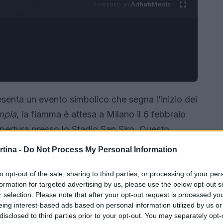
Ad
hub
Media
POWERED BY
senta un evento simbolico che segna l’inizio dei
mpia
, la fiamma è attesa a Milano il 6 febbraio
apertura presso lo Stadio San Siro. Questo
 tedofori
, ed è un momento di grande orgoglio
rtina -
Do Not Process My Personal Information
to opt-out of the sale, sharing to third parties, or processing of your per
formation for targeted advertising by us, please use the below opt-out s
r selection. Please note that after your opt-out request is processed y
eing interest-based ads based on personal information utilized by us or
disclosed to third parties prior to your opt-out. You may separately opt-