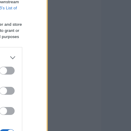
 downstream
B’s List of
er and store
to grant or
ed purposes