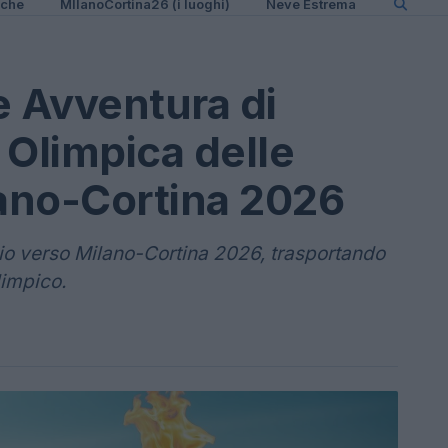
iche
MIlanoCortina26 (i luoghi)
Neve Estrema
 Avventura di
a Olimpica delle
lano-Cortina 2026
ggio verso Milano-Cortina 2026, trasportando
limpico.