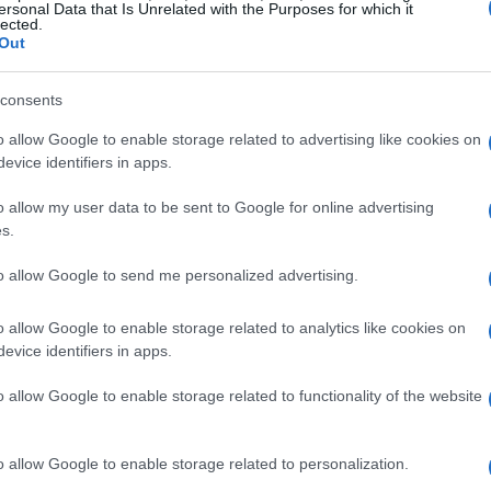
ersonal Data that Is Unrelated with the Purposes for which it
lected.
tive del viaggio.
Out
consents
 straordinario: il passaggio della torcia
o allow Google to enable storage related to advertising like cookies on
evice identifiers in apps.
percorso che attraverserà alcune delle vie più
ort, Mariarosa Cuciniello, ha espresso il proprio
o allow my user data to be sent to Google for online advertising
s.
neando che la fiamma rappresenta non solo un
 di
unità e comunità
.
to allow Google to send me personalized advertising.
o allow Google to enable storage related to analytics like cookies on
evice identifiers in apps.
 olimpica figura Chiara Vingione, una giovane
o allow Google to enable storage related to functionality of the website
 un esempio di determinazione e passione,
vi nel mondo dello sport. Recentemente ha vinto
o allow Google to enable storage related to personalization.
to ottimi risultati nel ballo sportivo,