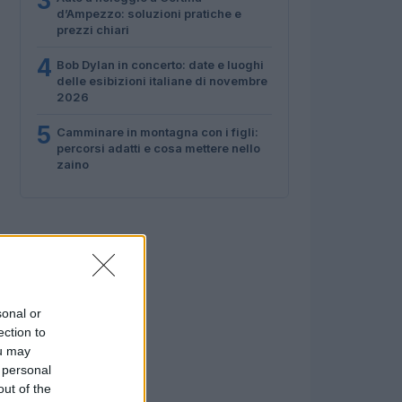
3
d’Ampezzo: soluzioni pratiche e
prezzi chiari
4
Bob Dylan in concerto: date e luoghi
delle esibizioni italiane di novembre
2026
5
Camminare in montagna con i figli:
percorsi adatti e cosa mettere nello
zaino
sonal or
ection to
ou may
 personal
out of the