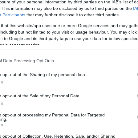
losure of your personal information by third parties on the IAB’s list of
. This information may also be disclosed by us to third parties on the
IA
Participants
that may further disclose it to other third parties.
 that this website/app uses one or more Google services and may gath
including but not limited to your visit or usage behaviour. You may click 
 to Google and its third-party tags to use your data for below specifi
ogle consent section.
l Data Processing Opt Outs
o opt-out of the Sharing of my personal data.
In
o opt-out of the Sale of my Personal Data.
In
e di
12.000 chilometri
attraverso l’Italia,
to opt-out of processing my Personal Data for Targeted
do
20 regioni
. Ogni tappa di questo viaggio non
ing.
In
o sport, ma costituisce anche un’opportunità per
alori olimpici. Il 15 gennaio, Magenta avrà l’onore
o opt-out of Collection, Use, Retention, Sale, and/or Sharing