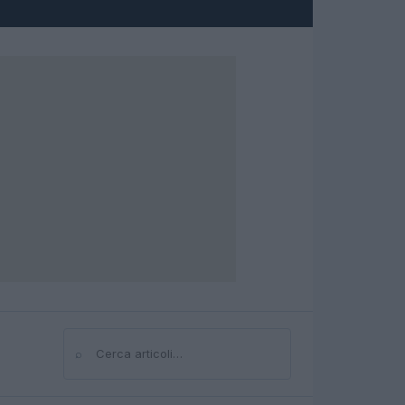
⌕
Cerca