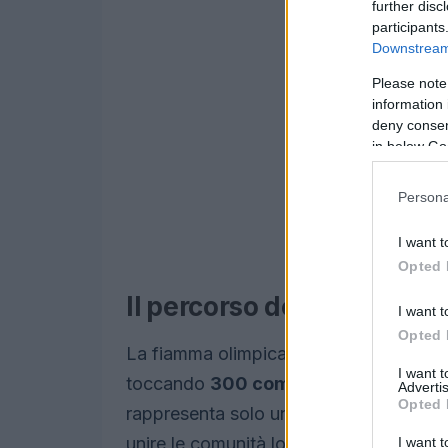
further disc
participants
Downstream 
Please note
information 
deny consent
in below Go
Persona
I want t
Opted 
Il percorso della torcia
I want t
Opted 
La fiamma olimpica percorrerà un total
I want 
toccando
300 comuni
e attraversan
Advertis
Opted 
rappresenta solo una celebrazione dell
unire le comunità locali e diffondere i v
I want t