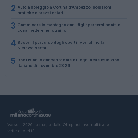
2
Auto a noleggio a Cortina d’Ampezzo: soluzioni
pratiche e prezzi chiari
3
Camminare in montagna con i figli: percorsi adatti e
cosa mettere nello zaino
4
Scopri il paradiso degli sport invernali nella
Kleinwalsertal
5
Bob Dylan in concerto: date e luoghi delle esibizioni
italiane di novembre 2026
Verso il 2026: la magia delle Olimpiadi invernali tra le
vette e la città.