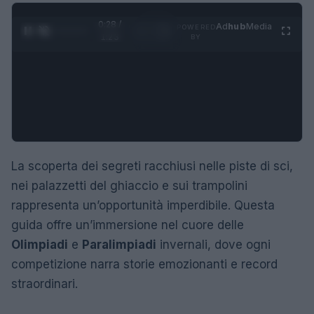
0:28 /
Ad
hub
Media
POWERED
1
/
4
1:23
BY
La scoperta dei segreti racchiusi nelle piste di sci,
nei palazzetti del ghiaccio e sui trampolini
rappresenta un’opportunità imperdibile. Questa
guida offre un’immersione nel cuore delle
Olimpiadi
e
Paralimpiadi
invernali, dove ogni
competizione narra storie emozionanti e record
straordinari.