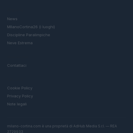
SEZIONI
News
MIlanoCortina26 (i luoghi)
Discipline Paralimpiche
Neve Estrema
MAGAZINE
Contattaci
LEGALE
Cookie Policy
Privacy Policy
Note legali
milano-cortina.com è una proprietà di AdHub Media S.r.l. — REA
2729933