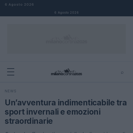
Salta al contenuto
6 Agosto 2026
6 Agosto 2026
⌕
×
⌕
NEWS
Cerca
Un’avventura indimenticabile tra
sport invernali e emozioni
straordinarie