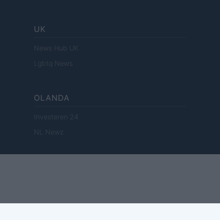
UK
News Hub UK
Lgbtq News
OLANDA
Investeren 24
NL Newz