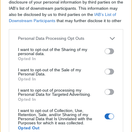
disclosure of your personal information by third parties on the
IAB’s list of downstream participants. This information may
also be disclosed by us to third parties on the
IAB’s List of
Downstream Participants
that may further disclose it to other
third parties.
Don Antonio Mazzi: l’ultimo saluto a Milano tra
Please note that this website/app uses one or more Google
Personal Data Processing Opt Outs
emozioni e canti
services and may gather and store information including but
Marco Tessari · 3 Ago 2026
not limited to your visit or usage behaviour. You may click to
I want to opt-out of the Sharing of my
personal data.
grant or deny consent to Google and its third-party tags to
Opted In
NEWS
use your data for below specified purposes in below Google
consent section.
I want to opt-out of the Sale of my
Personal Data.
Opted In
I want to opt-out of processing my
Personal Data for Targeted Advertising.
Opted In
I want to opt-out of Collection, Use,
Retention, Sale, and/or Sharing of my
Personal Data that Is Unrelated with the
Purposes for which it was collected.
Opted Out