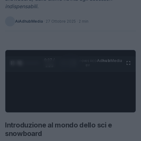
indispensabili.
AiAdhubMedia
·
27 Ottobre 2025
· 2 min
0:28 /
Ad
hub
Media
POWERED
1
/
4
1:23
BY
Introduzione al mondo dello sci e
snowboard