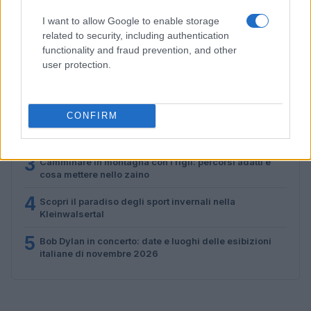
I want to allow Google to enable storage
related to security, including authentication
PIÙ LETTI
functionality and fraud prevention, and other
user protection.
1
Scopri le Olimpiadi Milano Cortina: Sport, Cultura e
Innovazione per un Futuro Sostenibile
CONFIRM
2
Auto a noleggio a Cortina d’Ampezzo: soluzioni
pratiche e prezzi chiari
3
Camminare in montagna con i figli: percorsi adatti e
cosa mettere nello zaino
4
Scopri il paradiso degli sport invernali nella
Kleinwalsertal
5
Bob Dylan in concerto: date e luoghi delle esibizioni
italiane di novembre 2026