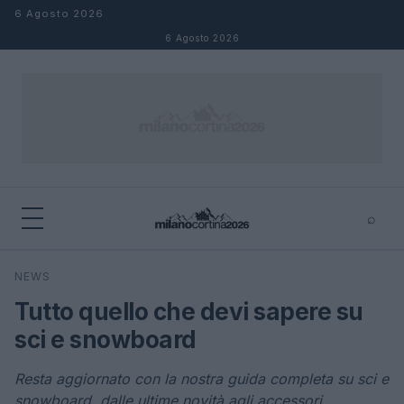
Salta al contenuto
6 Agosto 2026
6 Agosto 2026
⌕
×
⌕
NEWS
Cerca
Tutto quello che devi sapere su
sci e snowboard
Resta aggiornato con la nostra guida completa su sci e
snowboard, dalle ultime novità agli accessori