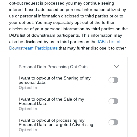
In conclusione, Tina e Milo non sono
opt-out request is processed you may continue seeing
interest-based ads based on personal information utilized by
semplicemente mascotte; sono simboli di
us or personal information disclosed to third parties prior to
un’Italia pronta a sognare e a superare le sfide.
your opt-out. You may separately opt-out of the further
Con i Giochi Olimpici che si avvicinano, la loro
disclosure of your personal information by third parties on the
IAB’s list of downstream participants. This information may
presenza sarà fondamentale per comunicare un
also be disclosed by us to third parties on the
IAB’s List of
messaggio di unità e determinazione che
Downstream Participants
that may further disclose it to other
caratterizza non solo lo sport, ma l’intera nazione.
third parties.
Siamo tutti pronti a vivere questa avventura
Please note that this website/app uses one or more Google
Personal Data Processing Opt Outs
insieme?<\/p>
services and may gather and store information including but
not limited to your visit or usage behaviour. You may click to
I want to opt-out of the Sharing of my
personal data.
grant or deny consent to Google and its third-party tags to
Opted In
use your data for below specified purposes in below Google
AUTORE
consent section.
I want to opt-out of the Sale of my
AiAdhubMedia
Personal Data.
Opted In
I want to opt-out of processing my
Personal Data for Targeted Advertising.
Opted In