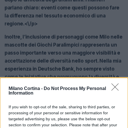
parlano chiaro: eventi come questi possono fare
la differenza nel tessuto economico di una
regione.<\/p>
Inoltre, l’inclusione di personaggi come Milo nelle
mascotte dei Giochi Paralimpici rappresenta un
passo importante verso una maggiore visibilità e
accettazione delle diversità nello sport. Nella mia
esperienza in Deutsche Bank, ho sempre visto
come le iniziative che promuovono la diversità e
l’inclusione possano avere un impatto duraturo
Milano Cortina -
Do Not Process My Personal
sulla società, specialmente in un contesto
Information
competitivo come quello sportivo. Non è
If you wish to opt-out of the sale, sharing to third parties, or
fondamentale che la diversità venga celebrata e
processing of your personal or sensitive information for
vista come un punto di forza?<\/p>
targeted advertising by us, please use the below opt-out
section to confirm your selection. Please note that after your