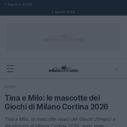
Salta al contenuto
7 Agosto 2026
7 Agosto 2026
⌕
×
⌕
NEWS
Cerca
Tina e Milo: le mascotte dei
Giochi di Milano Cortina 2026
Tina e Milo, le mascotte vivaci dei Giochi Olimpici e
Paralimpici di Milano Cortina 2026, sono state