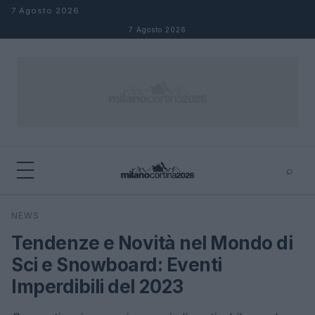
Salta al contenuto
7 Agosto 2026
7 Agosto 2026
⌕
×
⌕
NEWS
Cerca
Tendenze e Novità nel Mondo di
Sci e Snowboard: Eventi
Imperdibili del 2023