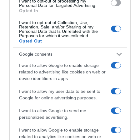
I want to opt-out of processing my
Personal Data for Targeted Advertising.
Opted In
Continua a leggere
I want to opt-out of Collection, Use,
Retention, Sale, and/or Sharing of my
Personal Data that Is Unrelated with the
Purposes for which it was collected.
NEWS
Opted Out
Google consents
I want to allow Google to enable storage
related to advertising like cookies on web or
device identifiers in apps.
I want to allow my user data to be sent to
Google for online advertising purposes.
I want to allow Google to send me
personalized advertising.
Don Antonio Mazzi: l’ultimo saluto a Milano tra
I want to allow Google to enable storage
emozioni e canti
related to analytics like cookies on web or
Marco Tessari · 3 Ago 2026