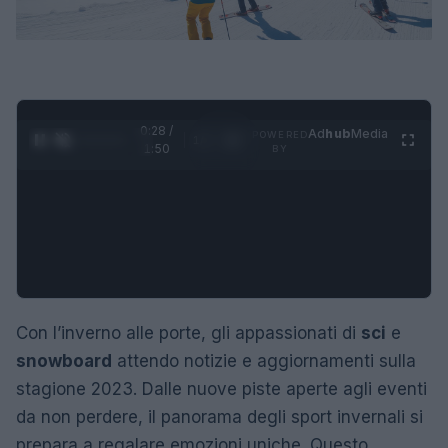
0:29 /
Ad
hub
Media
POWERED
1
/
4
1:50
BY
Con l’inverno alle porte, gli appassionati di
sci
e
snowboard
attendo notizie e aggiornamenti sulla
stagione 2023. Dalle nuove piste aperte agli eventi
da non perdere, il panorama degli sport invernali si
prepara a regalare emozioni uniche. Questo