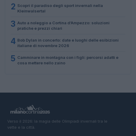
2
Scopri il paradiso degli sport invernali nella
Kleinwalsertal
3
Auto a noleggio a Cortina d’Ampezzo: soluzioni
pratiche e prezzi chiari
4
Bob Dylan in concerto: date e luoghi delle esibizioni
italiane di novembre 2026
5
Camminare in montagna con i figli: percorsi adatti e
cosa mettere nello zaino
Verso il 2026: la magia delle Olimpiadi invernali tra le
vette e la città.