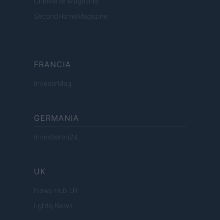
Cineverse Magazine
SecondHomeMagazine
FRANCIA
InvestirMag
GERMANIA
Investieren24
UK
News Hub UK
Lgbtq News