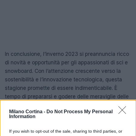
In conclusione, l’inverno 2023 si preannuncia ricco
di novità e opportunità per gli appassionati di sci e
snowboard. Con l’attenzione crescente verso la
sostenibilità e l’innovazione tecnologica, questa
stagione promette di essere indimenticabile. È
tempo di prepararsi e godere delle meraviglie delle
montagne!
Milano Cortina -
Do Not Process My Personal
Information
AUTORE
If you wish to opt-out of the sale, sharing to third parties, or