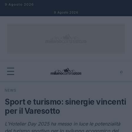
Salta al contenuto
9 Agosto 2026
9 Agosto 2026
⌕
×
⌕
NEWS
Cerca
Sport e turismo: sinergie vincenti
per il Varesotto
L'Hotelier Day 2025 ha messo in luce le potenzialità
del turismo sportivo per lo sviluppo economico del