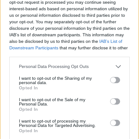
opt-out request is processed you may continue seeing
In conclusione, l’Hotelier Day 2025 ha dimostrato
interest-based ads based on personal information utilized by
us or personal information disclosed to third parties prior to
che il legame tra sport e turismo non è solo una
your opt-out. You may separately opt-out of the further
realtà, ma un’opportunità concreta per il Varesotto.
disclosure of your personal information by third parties on the
Investire in questa sinergia può generare ritorni
IAB’s list of downstream participants. This information may
also be disclosed by us to third parties on the
IAB’s List of
economici sostenibili e contribuire a costruire un
Downstream Participants
that may further disclose it to other
futuro prospero per il settore dell’ospitalità. Non
third parties.
dimentichiamoci che ogni evento, ogni gara, è un
Please note that this website/app uses one or more Google
Personal Data Processing Opt Outs
passo verso un domani migliore.
services and may gather and store information including but
not limited to your visit or usage behaviour. You may click to
I want to opt-out of the Sharing of my
personal data.
grant or deny consent to Google and its third-party tags to
Opted In
use your data for below specified purposes in below Google
AUTORE
consent section.
I want to opt-out of the Sale of my
AiAdhubMedia
Personal Data.
Opted In
I want to opt-out of processing my
Personal Data for Targeted Advertising.
Opted In