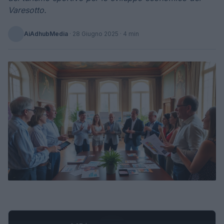
Varesotto.
AiAdhubMedia
·
28 Giugno 2025
· 4 min