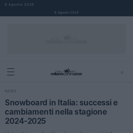
Salta al contenuto
8 Agosto 2026
8 Agosto 2026
⌕
×
⌕
NEWS
Cerca
Snowboard in Italia: successi e
cambiamenti nella stagione
2024-2025