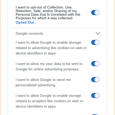
I want to opt-out of Collection, Use,
NEWS
Retention, Sale, and/or Sharing of my
Personal Data that Is Unrelated with the
Purposes for which it was collected.
Opted Out
Google consents
I want to allow Google to enable storage
related to advertising like cookies on web or
device identifiers in apps.
I want to allow my user data to be sent to
Google for online advertising purposes.
I want to allow Google to send me
Come scegliere le scarpe da running donna: comfort
personalized advertising.
e performance
Marco Tessari · 8 Ago 2026
I want to allow Google to enable storage
related to analytics like cookies on web or
NEWS
device identifiers in apps.