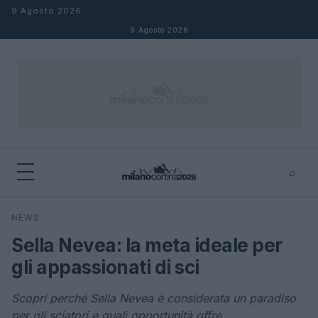
Salta al contenuto
9 Agosto 2026
9 Agosto 2026
⌕
×
⌕
NEWS
Cerca
Sella Nevea: la meta ideale per
gli appassionati di sci
Scopri perché Sella Nevea è considerata un paradiso
per gli sciatori e quali opportunità offre.