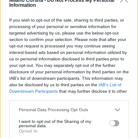
Milano Cortina -
Do Not Process My Personal
fluttuazioni
e
sfide
. La
resilienza
e l’
innovazione
Information
si confermano, pertanto, come fattori cruciali per
mantenere la competitività nel lungo periodo.
If you wish to opt-out of the sale, sharing to third parties, or
processing of your personal or sensitive information for
targeted advertising by us, please use the below opt-out
section to confirm your selection. Please note that after your
AUTORE
opt-out request is processed you may continue seeing
AiAdhubMedia
interest-based ads based on personal information utilized by
us or personal information disclosed to third parties prior to
your opt-out. You may separately opt-out of the further
disclosure of your personal information by third parties on the
IAB’s list of downstream participants. This information may
also be disclosed by us to third parties on the
IAB’s List of
Downstream Participants
that may further disclose it to other
third parties.
Please note that this website/app uses one or more Google
Personal Data Processing Opt Outs
services and may gather and store information including but
not limited to your visit or usage behaviour. You may click to
I want to opt-out of the Sharing of my
personal data.
grant or deny consent to Google and its third-party tags to
Opted In
use your data for below specified purposes in below Google