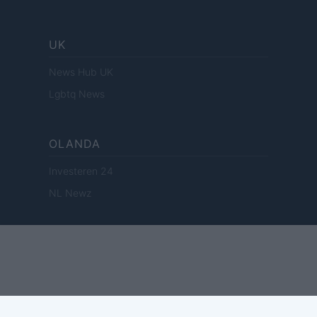
UK
News Hub UK
Lgbtq News
OLANDA
Investeren 24
NL Newz