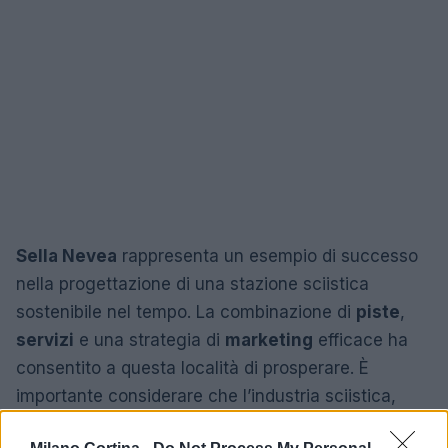
Sella Nevea
rappresenta un esempio di successo
nella progettazione di una stazione sciistica
sostenibile nel tempo. La combinazione di
piste
,
servizi
e una strategia di
marketing
efficace ha
consentito a questa località di prosperare. È
importante considerare che l’industria sciistica,
analogamente ad altri settori, è soggetta a