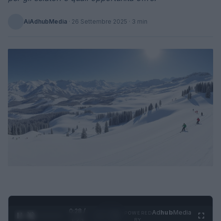
AiAdhubMedia
·
26 Settembre 2025
· 3 min
0:29 /
Ad
hub
Media
POWERED
1
/
4
1:23
BY