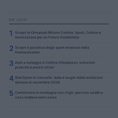
PIÙ LETTI
1
Scopri le Olimpiadi Milano Cortina: Sport, Cultura e
Innovazione per un Futuro Sostenibile
2
Scopri il paradiso degli sport invernali nella
Kleinwalsertal
3
Auto a noleggio a Cortina d’Ampezzo: soluzioni
pratiche e prezzi chiari
4
Bob Dylan in concerto: date e luoghi delle esibizioni
italiane di novembre 2026
5
Camminare in montagna con i figli: percorsi adatti e
cosa mettere nello zaino