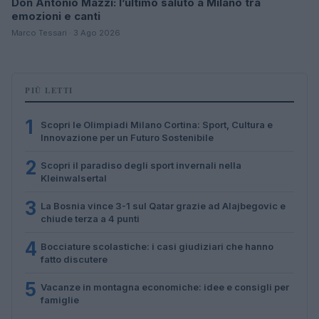
Don Antonio Mazzi: l’ultimo saluto a Milano tra
emozioni e canti
Marco Tessari · 3 Ago 2026
PIÙ LETTI
1
Scopri le Olimpiadi Milano Cortina: Sport, Cultura e
Innovazione per un Futuro Sostenibile
2
Scopri il paradiso degli sport invernali nella
Kleinwalsertal
3
La Bosnia vince 3-1 sul Qatar grazie ad Alajbegovic e
chiude terza a 4 punti
4
Bocciature scolastiche: i casi giudiziari che hanno
fatto discutere
5
Vacanze in montagna economiche: idee e consigli per
famiglie