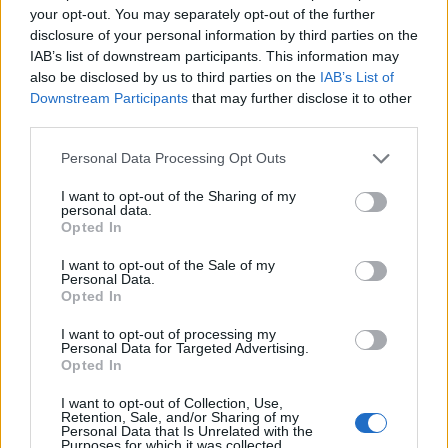
your opt-out. You may separately opt-out of the further
disclosure of your personal information by third parties on the
AUTORE
IAB’s list of downstream participants. This information may
Beatrice Beretta
also be disclosed by us to third parties on the
IAB’s List of
Beatrice Beretta, basata a Bologna, annotò
Downstream Participants
that may further disclose it to other
per la prima volta itinerari durante una notte al
third parties.
portico di San Luca: da allora coordina
Please note that this website/app uses one or more Google
rubriche sui viaggi urbani. In redazione
Personal Data Processing Opt Outs
services and may gather and store information including but
promuove reportage su mobilità sostenibile e
not limited to your visit or usage behaviour. You may click to
I want to opt-out of the Sharing of my
porta con sé una mappa tascabile dei vicoli
personal data.
grant or deny consent to Google and its third-party tags to
bolognesi come talismano professionale.
Opted In
use your data for below specified purposes in below Google
consent section.
I want to opt-out of the Sale of my
Personal Data.
Opted In
I want to opt-out of processing my
Personal Data for Targeted Advertising.
Opted In
I want to opt-out of Collection, Use,
Retention, Sale, and/or Sharing of my
Personal Data that Is Unrelated with the
Purposes for which it was collected.