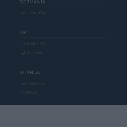
GERMANIA
Investieren24
UK
News Hub UK
Lgbtq News
OLANDA
Investeren 24
NL Newz