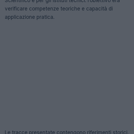
Scientifico e per gli istituti tecnici: l’obiettivo era
verificare competenze teoriche e capacità di
applicazione pratica.
Le tracce presentate contengono riferimenti storici,