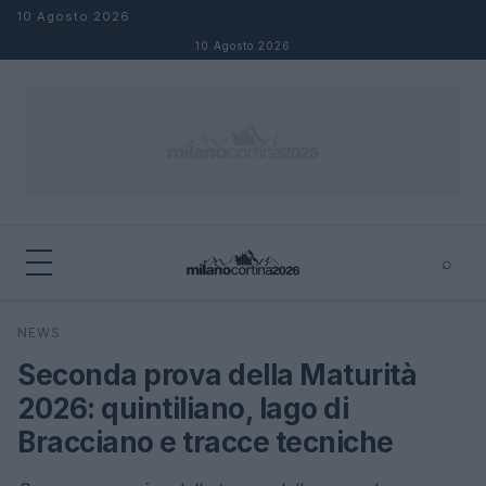
Salta al contenuto
10 Agosto 2026
10 Agosto 2026
⌕
×
⌕
NEWS
Cerca
Seconda prova della Maturità
2026: quintiliano, lago di
Bracciano e tracce tecniche