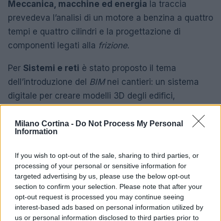
Meccanica, macchine ed energia
la traccia
prevedeva l’analisi di un motore a benzina a quattro
tempi e quattro cilindri e la progettazione di
componenti legati alla
frizione
.
Per
Sistemi e reti
è stato proposto il tema
dell’introduzione del
BIM
nei cantieri: un sistema
digitale per creare modelli 3D degli edifici,
monitorare i lavori e raccogliere dati tecnici utili alla
gestione progettuale e alla manutenzione.
Milano Cortina -
Do Not Process My Personal
Information
Questa panoramica riassume i contenuti concreti
If you wish to opt-out of the sale, sharing to third parties, or
della seconda prova della Maturità 2026,
processing of your personal or sensitive information for
segnalando ambiti disciplinari, riferimenti geografici
targeted advertising by us, please use the below opt-out
section to confirm your selection. Please note that after your
e temporali e i principali elementi tecnici richiesti ai
opt-out request is processed you may continue seeing
candidati.
interest-based ads based on personal information utilized by
us or personal information disclosed to third parties prior to