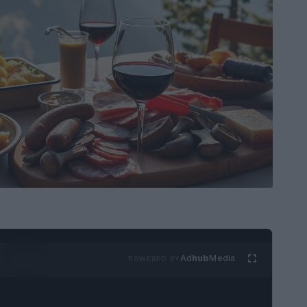
Ad
hub
Media
POWERED BY