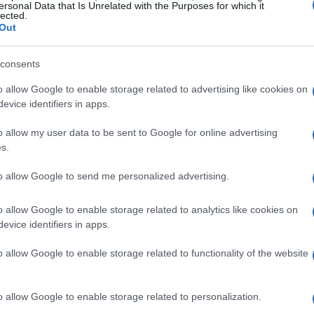
i Castrozza si fondano su ingredienti locali e
ersonal Data that Is Unrelated with the Purposes for which it
lected.
tto per l’ambiente e la cultura del territorio.
Le
Out
rescente interesse per la valorizzazione dei
consents
nticità e sulla provenienza locale. Piatti come
mele
non sono semplici alimenti, ma vere e
o allow Google to enable storage related to advertising like cookies on
evice identifiers in apps.
no la storia della comunità. Queste preparazioni,
messe di generazione in generazione,
o allow my user data to be sent to Google for online advertising
s.
a terra e le sue risorse.
to allow Google to send me personalized advertising.
to fondamentale della cucina trentina, preparata
compagnata da formaggi e salumi locali. I
o allow Google to enable storage related to analytics like cookies on
evice identifiers in apps.
 con speck e formaggio, rappresentano un altro
 gastronomica della regione. Queste specialità,
o allow Google to enable storage related to functionality of the website
 patate
e il
mielato
, dimostrano come la cucina di
ione di cultura e identità.
o allow Google to enable storage related to personalization.