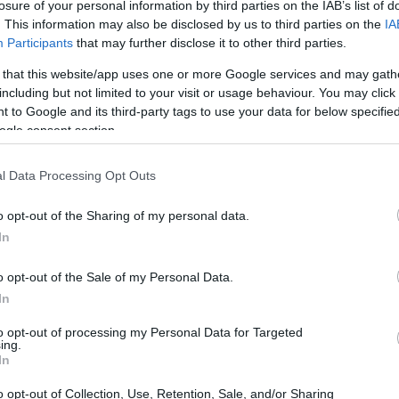
losure of your personal information by third parties on the IAB’s list of
. This information may also be disclosed by us to third parties on the
IA
Participants
that may further disclose it to other third parties.
 that this website/app uses one or more Google services and may gath
including but not limited to your visit or usage behaviour. You may click 
 to Google and its third-party tags to use your data for below specifi
ogle consent section.
l Data Processing Opt Outs
o opt-out of the Sharing of my personal data.
In
culiarità delle tradizioni culinarie di San Martino
o opt-out of the Sale of my Personal Data.
 potenziale come fonte di
innovazione
e
In
to opt-out of processing my Personal Data for Targeted
ing.
patrimonio da preservare
In
o opt-out of Collection, Use, Retention, Sale, and/or Sharing