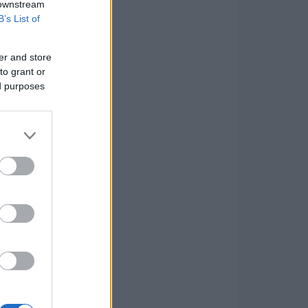
 downstream
B’s List of
er and store
to grant or
ed purposes