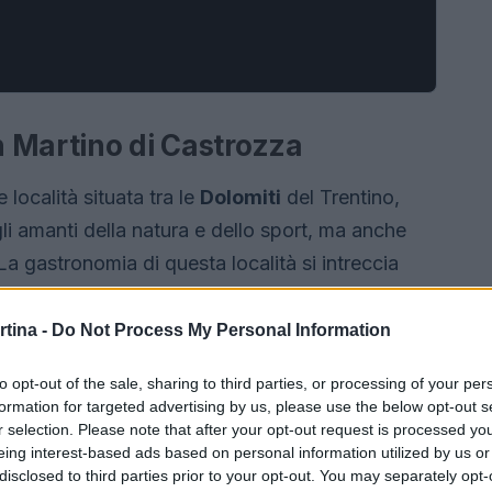
an Martino di Castrozza
e località situata tra le
Dolomiti
del Trentino,
i amanti della natura e dello sport, ma anche
 La gastronomia di questa località si intreccia
, presentando piatti che raccontano storie di un
 locali
e dalla cucina delle comunità montane.
rtina -
Do Not Process My Personal Information
to opt-out of the sale, sharing to third parties, or processing of your per
formation for targeted advertising by us, please use the below opt-out s
r selection. Please note that after your opt-out request is processed y
eing interest-based ads based on personal information utilized by us or
disclosed to third parties prior to your opt-out. You may separately opt-