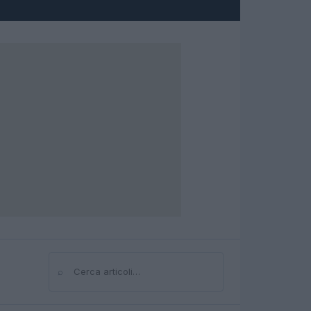
⌕
Cerca