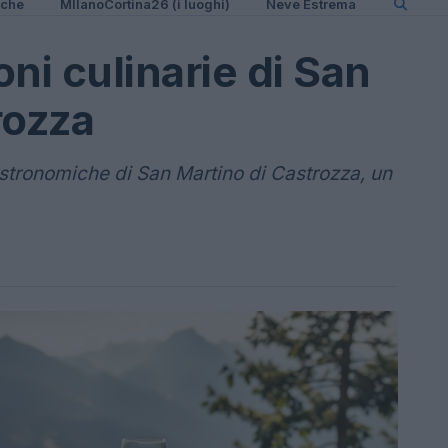
iche
MIlanoCortina26 (i luoghi)
Neve Estrema
oni culinarie di San
rozza
i gastronomiche di San Martino di Castrozza, un