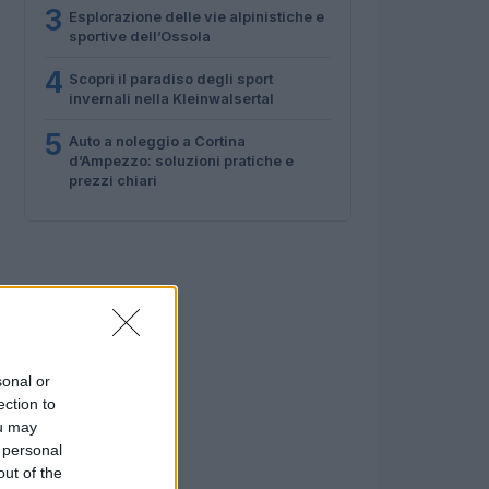
3
Esplorazione delle vie alpinistiche e
sportive dell’Ossola
4
Scopri il paradiso degli sport
invernali nella Kleinwalsertal
5
Auto a noleggio a Cortina
d’Ampezzo: soluzioni pratiche e
prezzi chiari
sonal or
ection to
ou may
 personal
out of the