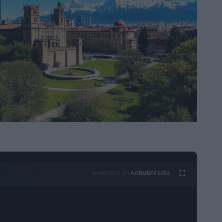
Ad
hub
Media
POWERED BY