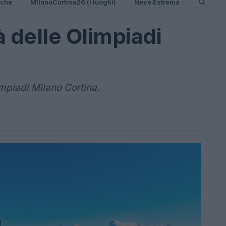
iche
MIlanoCortina26 (i luoghi)
Neve Estrema
à delle Olimpiadi
mpiadi Milano Cortina.