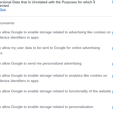
ersonal Data that Is Unrelated with the Purposes for which it
lected.
tempo
Out
, Venezia si trova a breve distanza da Cortina e
consents
estivi e la
Piazza San Marco
, la città offre
o allow Google to enable storage related to advertising like cookies on
e nella cultura, Venezia rappresenta un perfetto
evice identifiers in apps.
o allow my user data to be sent to Google for online advertising
s.
tura
to allow Google to send me personalized advertising.
ogo ideale per gli sport invernali, ospitando
o allow Google to enable storage related to analytics like cookies on
to, la natura regna sovrana, permettendo agli
evice identifiers in apps.
. È consigliabile visitare il
Parco Naturale
o allow Google to enable storage related to functionality of the website
rossi.
o allow Google to enable storage related to personalization.