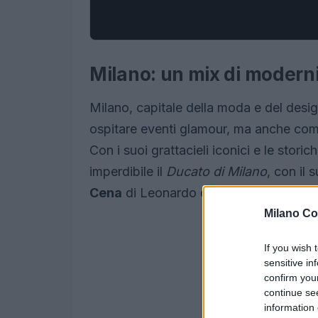
Milano: un mix di moderni
Milano, capitale della moda e del desig
ospitare eventi glamour, ma anche co
Con i suoi grattacieli iconici e le stori
imperdibile il
Ducato di Milano
, con il 
Cena
di Leonardo da Vinci.
Milano Co
If you wish 
sensitive in
confirm you
continue se
information 