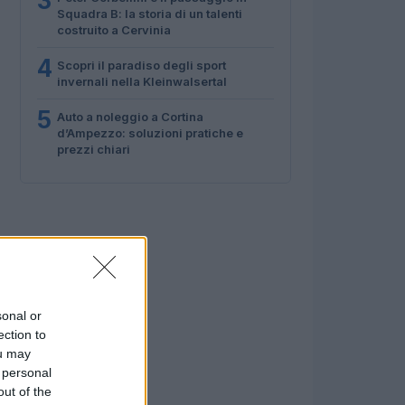
3
Squadra B: la storia di un talenti
costruito a Cervinia
4
Scopri il paradiso degli sport
invernali nella Kleinwalsertal
5
Auto a noleggio a Cortina
d’Ampezzo: soluzioni pratiche e
prezzi chiari
sonal or
ection to
ou may
 personal
out of the