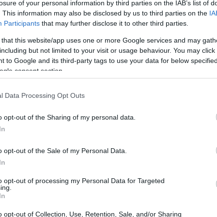
losure of your personal information by third parties on the IAB’s list of
. This information may also be disclosed by us to third parties on the
IA
Participants
that may further disclose it to other third parties.
 that this website/app uses one or more Google services and may gath
including but not limited to your visit or usage behaviour. You may click 
 to Google and its third-party tags to use your data for below specifi
ogle consent section.
l Data Processing Opt Outs
o opt-out of the Sharing of my personal data.
la delle Dolomiti
In
lle Dolomiti
, rappresenta un vero e proprio
o opt-out of the Sale of my Personal Data.
sue piste da sci sono tra le più rinomate a livello
In
nte è un
Patrimonio dell’Umanità
UNESCO. Gli
to opt-out of processing my Personal Data for Targeted
ing.
ntesto che unisce sport e bellezza
In
o opt-out of Collection, Use, Retention, Sale, and/or Sharing