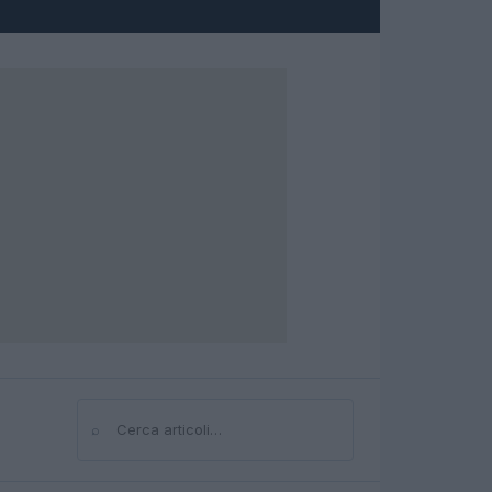
⌕
Cerca