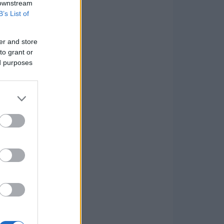
 downstream
B’s List of
er and store
to grant or
ed purposes