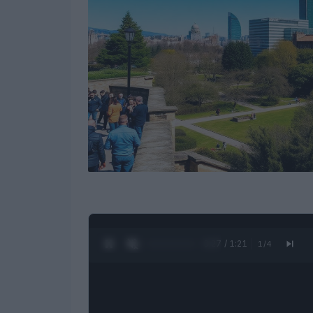
0:28 / 1:21
1
/
4