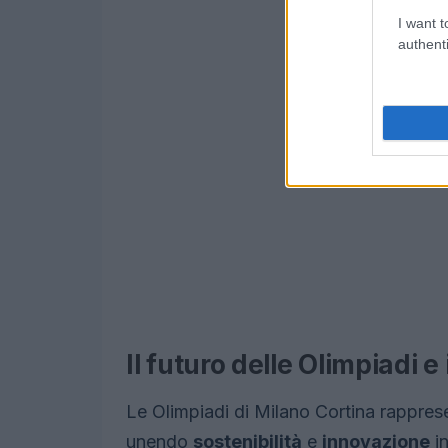
I want t
authenti
Il futuro delle Olimpiadi e 
Le Olimpiadi di Milano Cortina rapprese
unendo
sostenibilità
e
innovazione
in