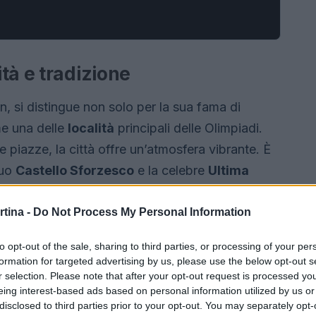
tà e tradizione
n, si distingue non solo per la sua fama di
me una delle
località
principali delle Olimpiadi.
che piazze, la città offre un’atmosfera vibrante. È
suo
Castello Sforzesco
e la celebre
Ultima
rtina -
Do Not Process My Personal Information
to opt-out of the sale, sharing to third parties, or processing of your per
formation for targeted advertising by us, please use the below opt-out s
r selection. Please note that after your opt-out request is processed y
eing interest-based ads based on personal information utilized by us or
disclosed to third parties prior to your opt-out. You may separately opt-