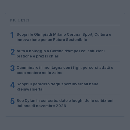
PIÙ LETTI
1
Scopri le Olimpiadi Milano Cortina: Sport, Cultura e
Innovazione per un Futuro Sostenibile
2
Auto a noleggio a Cortina d’Ampezzo: soluzioni
pratiche e prezzi chiari
3
Camminare in montagna con i figli: percorsi adatti e
cosa mettere nello zaino
4
Scopri il paradiso degli sport invernali nella
Kleinwalsertal
5
Bob Dylan in concerto: date e luoghi delle esibizioni
italiane di novembre 2026