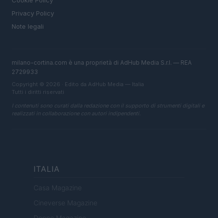
Cookie Policy
Privacy Policy
Note legali
milano-cortina.com è una proprietà di AdHub Media S.r.l. — REA
2729933
Copyright © 2026 · Edito da AdHub Media — Italia
Tutti i diritti riservati
I contenuti sono curati dalla redazione con il supporto di strumenti digitali e
realizzati in collaborazione con autori indipendenti.
ITALIA
Casa Magazine
Cineverse Magazine
Donne Magazine