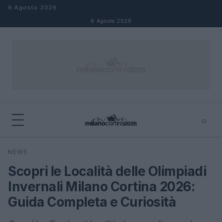
Salta al contenuto
6 Agosto 2026
6 Agosto 2026
⌕
×
⌕
NEWS
Cerca
Scopri le Località delle Olimpiadi
Invernali Milano Cortina 2026:
Guida Completa e Curiosità