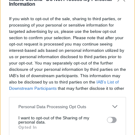
Information
scoprire un’Italia che si prepara ad accogliere il
mondo con entusiasmo e passione.
If you wish to opt-out of the sale, sharing to third parties, or
processing of your personal or sensitive information for
targeted advertising by us, please use the below opt-out
section to confirm your selection. Please note that after your
AUTORE
opt-out request is processed you may continue seeing
AiAdhubMedia
interest-based ads based on personal information utilized by
us or personal information disclosed to third parties prior to
your opt-out. You may separately opt-out of the further
disclosure of your personal information by third parties on the
IAB’s list of downstream participants. This information may
also be disclosed by us to third parties on the
IAB’s List of
Downstream Participants
that may further disclose it to other
third parties.
Please note that this website/app uses one or more Google
Personal Data Processing Opt Outs
services and may gather and store information including but
not limited to your visit or usage behaviour. You may click to
I want to opt-out of the Sharing of my
personal data.
grant or deny consent to Google and its third-party tags to
Opted In
use your data for below specified purposes in below Google