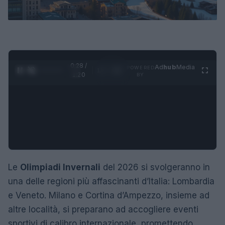
0:29 /
Ad
hub
Media
POWERED
1
/
4
1:20
BY
Le
Olimpiadi Invernali
del 2026 si svolgeranno in
una delle regioni più affascinanti d’Italia: Lombardia
e Veneto. Milano e Cortina d’Ampezzo, insieme ad
altre località, si preparano ad accogliere eventi
sportivi di calibro internazionale, promettendo