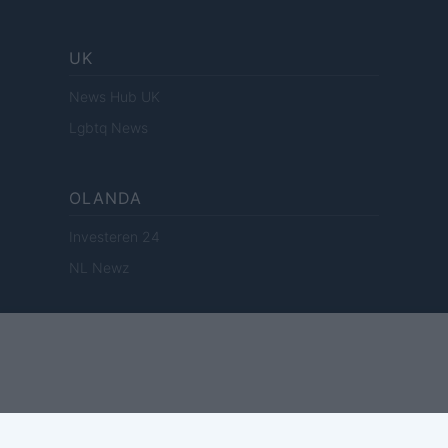
UK
News Hub UK
Lgbtq News
OLANDA
Investeren 24
NL Newz