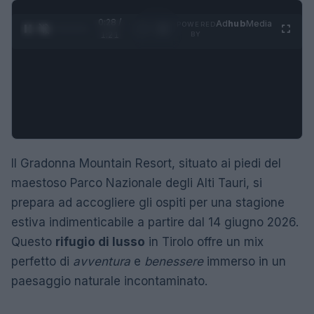
0:29 /
Ad
hub
Media
POWERED
1
/
4
1:21
BY
Il Gradonna Mountain Resort, situato ai piedi del
maestoso Parco Nazionale degli Alti Tauri, si
prepara ad accogliere gli ospiti per una stagione
estiva indimenticabile a partire dal 14 giugno 2026.
Questo
rifugio di lusso
in Tirolo offre un mix
perfetto di
avventura
e
benessere
immerso in un
paesaggio naturale incontaminato.