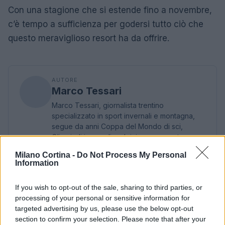
Con una stagione che si estende fino a novembre,
c’è tempo a sufficienza per godersi tutto ciò che
questo meraviglioso resort ha da offrire.
AUTORE
Marco Tessari
Marco Tessari, giornalista trentino
specializzato in sport invernali e montagna,
segue da anni Coppa del Mondo di sci,
Olimpiadi invernali e alpinismo; racconta gare,
atleti e cultura della montagna con
Milano Cortina -
Do Not Process My Personal
competenza tecnica e passione per le terre
Information
alte.
If you wish to opt-out of the sale, sharing to third parties, or
processing of your personal or sensitive information for
targeted advertising by us, please use the below opt-out
section to confirm your selection. Please note that after your