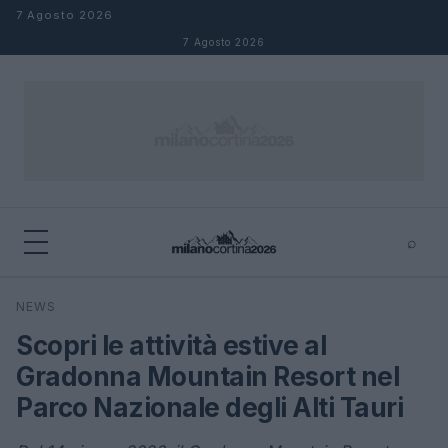
Salta al contenuto
7 Agosto 2026
7 Agosto 2026
⌕
×
⌕
NEWS
Cerca
Scopri le attività estive al
Gradonna Mountain Resort nel
Parco Nazionale degli Alti Tauri