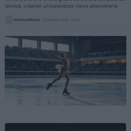
tecnica, creando un'esperienza visiva straordinaria.
AiAdhubMedia
·
3 Ottobre 2025
· 3 min