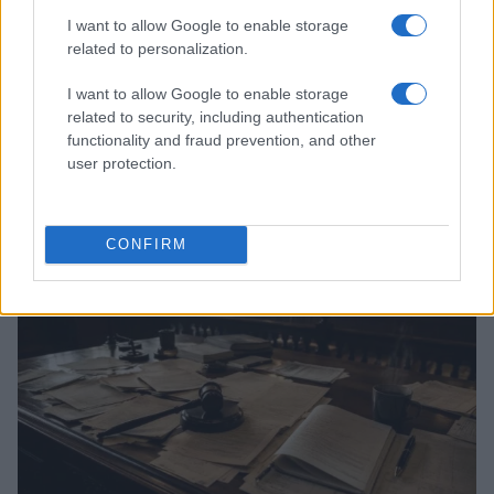
I want to allow Google to enable storage
related to personalization.
I want to allow Google to enable storage
related to security, including authentication
functionality and fraud prevention, and other
Don Antonio Mazzi: l’ultimo saluto a Milano tra
user protection.
emozioni e canti
Marco Tessari · 3 Ago 2026
CONFIRM
NEWS