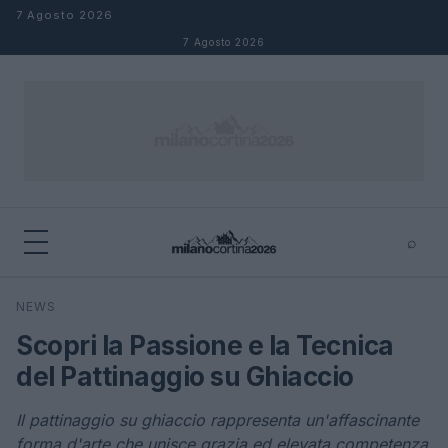
Salta al contenuto
7 Agosto 2026
7 Agosto 2026
⌕
×
⌕
NEWS
Cerca
Scopri la Passione e la Tecnica
del Pattinaggio su Ghiaccio
Il pattinaggio su ghiaccio rappresenta un'affascinante
forma d'arte che unisce grazia ed elevata competenza