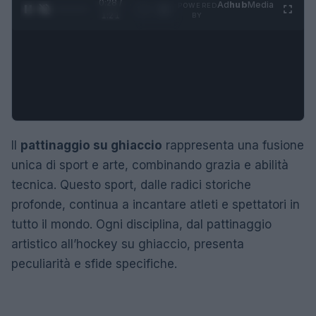
0:29 /
Ad
hub
Media
POWERED
1
/
4
1:21
BY
Il
pattinaggio su ghiaccio
rappresenta una fusione
unica di sport e arte, combinando grazia e abilità
tecnica. Questo sport, dalle radici storiche
profonde, continua a incantare atleti e spettatori in
tutto il mondo. Ogni disciplina, dal pattinaggio
artistico all’hockey su ghiaccio, presenta
peculiarità e sfide specifiche.