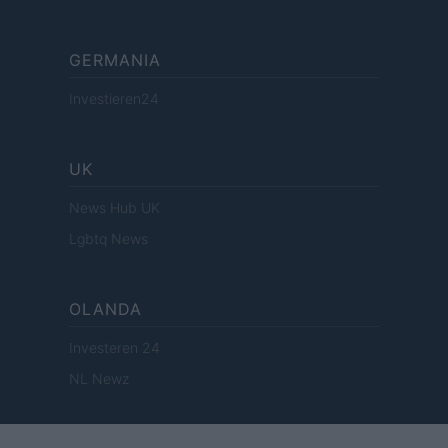
GERMANIA
Investieren24
UK
News Hub UK
Lgbtq News
OLANDA
Investeren 24
NL Newz