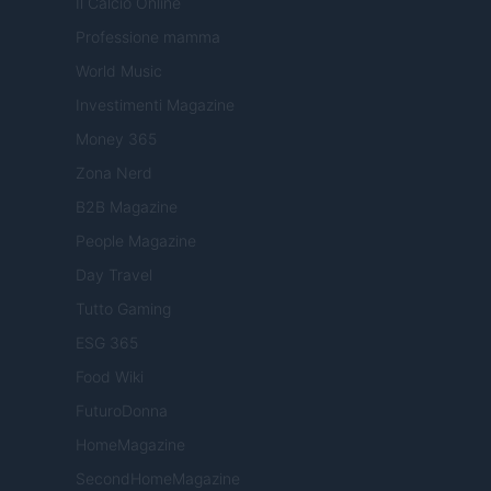
Il Calcio Online
Professione mamma
World Music
Investimenti Magazine
Money 365
Zona Nerd
B2B Magazine
People Magazine
Day Travel
Tutto Gaming
ESG 365
Food Wiki
FuturoDonna
HomeMagazine
SecondHomeMagazine