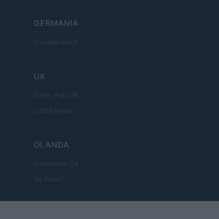
GERMANIA
Investieren24
UK
News Hub UK
Lgbtq News
OLANDA
Investeren 24
NL Newz