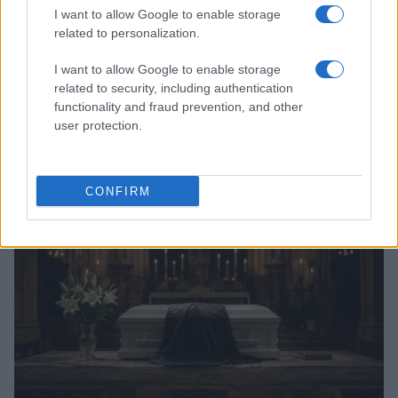
I want to allow Google to enable storage
related to personalization.
I want to allow Google to enable storage
related to security, including authentication
functionality and fraud prevention, and other
Arrestati cinque agenti della polizia locale di Milano: le
user protection.
accuse e i dettagli
Alessandro Tassinari · 7 Ago 2026
NEWS
CONFIRM