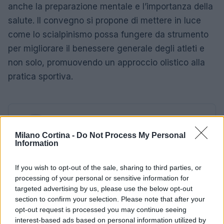
anche la preparazione mentale e l’importanza della
salute. Il convegno si propone di mettere in luce
come lo scialpinismo possa fungere da strumento
per migliorare il benessere generale degli atleti e
non solo, promuovendo un approccio olistico alla
pratica sportiva.
AUTORE
AiAdhubMedia
Milano Cortina -
Do Not Process My Personal
Information
If you wish to opt-out of the sale, sharing to third parties, or
processing of your personal or sensitive information for
targeted advertising by us, please use the below opt-out
section to confirm your selection. Please note that after your
opt-out request is processed you may continue seeing
interest-based ads based on personal information utilized by