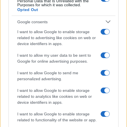
Personal Data that Is Unrelated with the
Purposes for which it was collected.
Opted Out
Google consents
I want to allow Google to enable storage
related to advertising like cookies on web or
device identifiers in apps.
I want to allow my user data to be sent to
Come scegliere le scarpe da running donna: comfort
Google for online advertising purposes.
e performance
Marco Tessari · 8 Ago 2026
I want to allow Google to send me
personalized advertising.
NEWS
I want to allow Google to enable storage
related to analytics like cookies on web or
device identifiers in apps.
I want to allow Google to enable storage
related to functionality of the website or app.