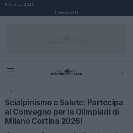
Salta al contenuto
9 Agosto 2026
9 Agosto 2026
⌕
×
⌕
NEWS
Cerca
Scialpinismo e Salute: Partecipa
al Convegno per le Olimpiadi di
Milano Cortina 2026!