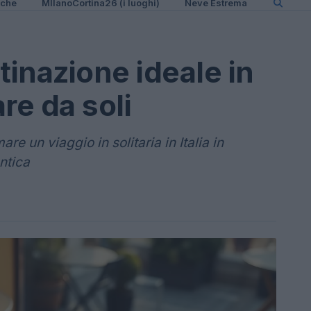
iche
MIlanoCortina26 (i luoghi)
Neve Estrema
tinazione ideale in
are da soli
are un viaggio in solitaria in Italia in
ntica