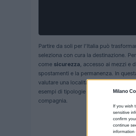
Partire da soli per l’Italia può trasform
seleziona con cura la destinazione. Per
come
sicurezza
, accesso ai mezzi e dis
spostamenti e la permanenza. In questa
valutare una località, cosa considerare 
esempi di tipologie di luoghi che spesso
Milano Co
compagnia.
If you wish 
sensitive in
confirm you
continue se
information 