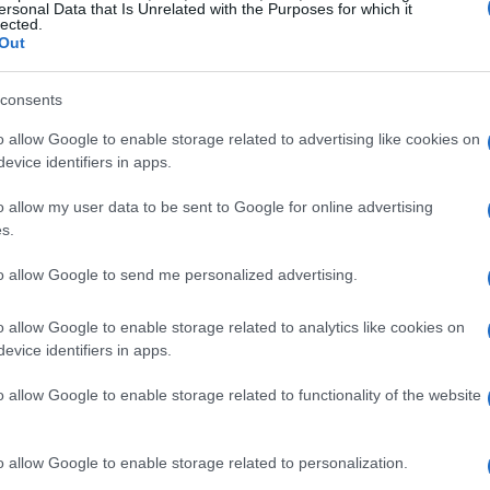
ersonal Data that Is Unrelated with the Purposes for which it
lected.
Out
consents
è un criterio primario per i viaggiatori solitari:
o allow Google to enable storage related to advertising like cookies on
e nei luoghi turistici e facile reperibilità di
evice identifiers in apps.
o la tranquillità. L’
accessibilità
comprende sia
legamenti affidabili, sia la mobilità interna, con
o allow my user data to be sent to Google for online advertising
s.
i. Città con servizi consolidati offrono spesso
curezza, ma anche alcuni borghi ben organizzati
to allow Google to send me personalized advertising.
vizi.
o allow Google to enable storage related to analytics like cookies on
evice identifiers in apps.
o allow Google to enable storage related to functionality of the website
alore aggiunto per chi viaggia da solo:
necessità di spostamenti costosi. Le località
o allow Google to enable storage related to personalization.
on mappe aggiornate facilitano il rientro dopo