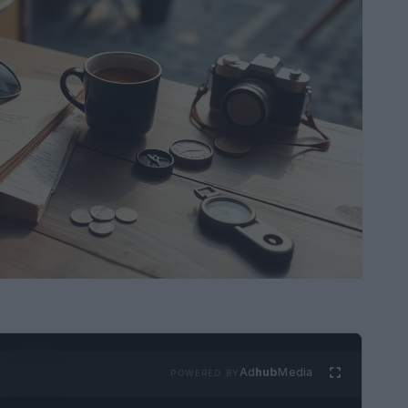
Ad
hub
Media
POWERED BY