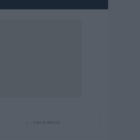
⌕
Cerca