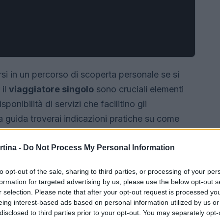
arsi in un percorso di scoperta personale se si
 il
viaggiatore singolo
sono cruciali elementi
ponibilità di servizi che facilitino gli
 guida troverai indicazioni pratiche su come
per la socialità e come contenere i costi, con
 risultano più adatti a chi viaggia senza
rtina -
Do Not Process My Personal Information
to opt-out of the sale, sharing to third parties, or processing of your per
formation for targeted advertising by us, please use the below opt-out s
r selection. Please note that after your opt-out request is processed y
eing interest-based ads based on personal information utilized by us or
disclosed to third parties prior to your opt-out. You may separately opt-