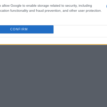
utonomia. Dal punto di vista sanitario, la
o allow Google to enable storage related to security, including
cation functionality and fraud prevention, and other user protection.
 facilmente reperibili è un ulteriore fattore di
na rete di supporto sul posto.
CONFIRM