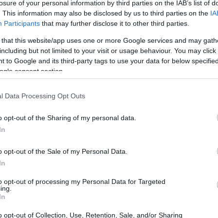
losure of your personal information by third parties on the IAB’s list of
. This information may also be disclosed by us to third parties on the
IA
Participants
that may further disclose it to other third parties.
 that this website/app uses one or more Google services and may gath
including but not limited to your visit or usage behaviour. You may click 
 to Google and its third-party tags to use your data for below specifi
ogle consent section.
l Data Processing Opt Outs
o opt-out of the Sharing of my personal data.
In
o opt-out of the Sale of my Personal Data.
dalla bellezza del posto ma anche dalla capacità
In
a solo: informazioni chiare, punti di riferimento
to opt-out of processing my Personal Data for Targeted
differenza. Valuteremo aspetti concreti — dalla
ing.
In
resenza di
servizi digitali
utili — per aiutare a
 opportunità di incontro.
o opt-out of Collection, Use, Retention, Sale, and/or Sharing