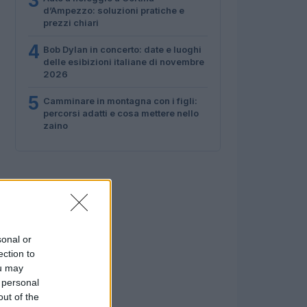
3
d’Ampezzo: soluzioni pratiche e
prezzi chiari
4
Bob Dylan in concerto: date e luoghi
delle esibizioni italiane di novembre
2026
5
Camminare in montagna con i figli:
percorsi adatti e cosa mettere nello
zaino
sonal or
ection to
ou may
 personal
out of the