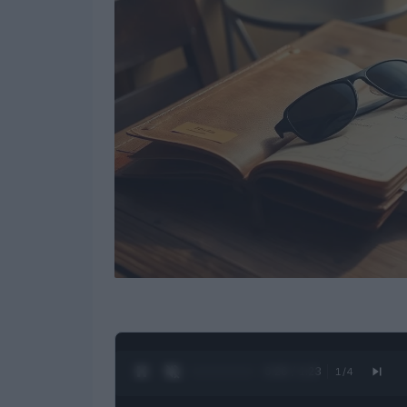
0:28 / 1:23
1
/
4