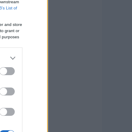
 downstream
B’s List of
er and store
to grant or
ed purposes