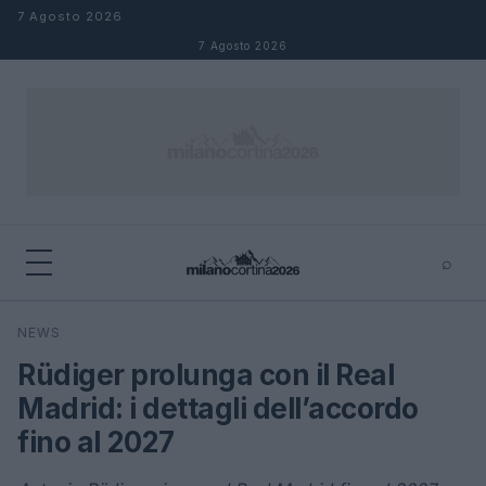
Salta al contenuto
7 Agosto 2026
7 Agosto 2026
⌕
×
⌕
NEWS
Cerca
Rüdiger prolunga con il Real
Madrid: i dettagli dell’accordo
fino al 2027