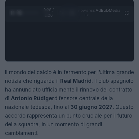
0:29 /
Ad
hub
Media
POWERED
1
/
4
1:20
BY
Il mondo del calcio è in fermento per l’ultima grande
notizia che riguarda il
Real Madrid
. Il club spagnolo
ha annunciato ufficialmente il rinnovo del contratto
di
Antonio Rüdiger
difensore centrale della
nazionale tedesca, fino al
30 giugno 2027
. Questo
accordo rappresenta un punto cruciale per il futuro
della squadra, in un momento di grandi
cambiamenti.