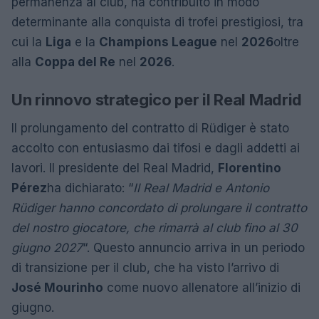
permanenza al club, ha contribuito in modo
determinante alla conquista di trofei prestigiosi, tra
cui la
Liga
e la
Champions League
nel
2026
oltre
alla
Coppa del Re
nel
2026
.
Un rinnovo strategico per il Real Madrid
Il prolungamento del contratto di Rüdiger è stato
accolto con entusiasmo dai tifosi e dagli addetti ai
lavori. Il presidente del Real Madrid,
Florentino
Pérez
ha dichiarato: “
Il Real Madrid e Antonio
Rüdiger hanno concordato di prolungare il contratto
del nostro giocatore, che rimarrà al club fino al 30
giugno 2027
“. Questo annuncio arriva in un periodo
di transizione per il club, che ha visto l’arrivo di
José Mourinho
come nuovo allenatore all’inizio di
giugno.