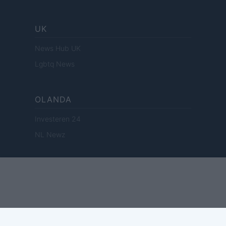
UK
News Hub UK
Lgbtq News
OLANDA
Investeren 24
NL Newz