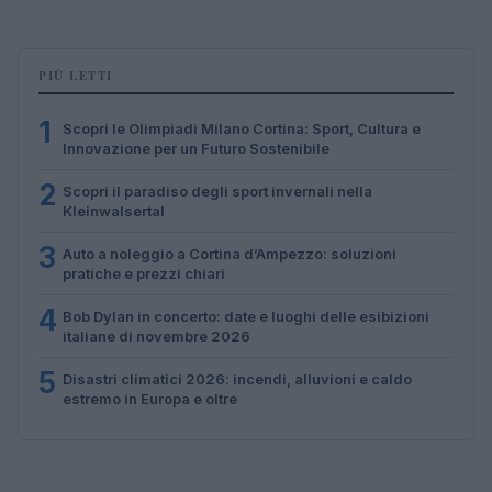
PIÙ LETTI
1
Scopri le Olimpiadi Milano Cortina: Sport, Cultura e
Innovazione per un Futuro Sostenibile
2
Scopri il paradiso degli sport invernali nella
Kleinwalsertal
3
Auto a noleggio a Cortina d’Ampezzo: soluzioni
pratiche e prezzi chiari
4
Bob Dylan in concerto: date e luoghi delle esibizioni
italiane di novembre 2026
5
Disastri climatici 2026: incendi, alluvioni e caldo
estremo in Europa e oltre