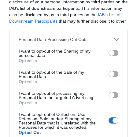
disclosure of your personal information by third parties on the
IAB’s list of downstream participants. This information may
also be disclosed by us to third parties on the
IAB’s List of
Downstream Participants
that may further disclose it to other
third parties.
Please note that this website/app uses one or more Google
Personal Data Processing Opt Outs
services and may gather and store information including but
not limited to your visit or usage behaviour. You may click to
I want to opt-out of the Sharing of my
personal data.
grant or deny consent to Google and its third-party tags to
Opted In
use your data for below specified purposes in below Google
Continua a leggere
consent section.
I want to opt-out of the Sale of my
Personal Data.
Opted In
NEWS
I want to opt-out of processing my
Personal Data for Targeted Advertising.
Opted In
I want to opt-out of Collection, Use,
Retention, Sale, and/or Sharing of my
Personal Data that Is Unrelated with the
Purposes for which it was collected.
Opted Out