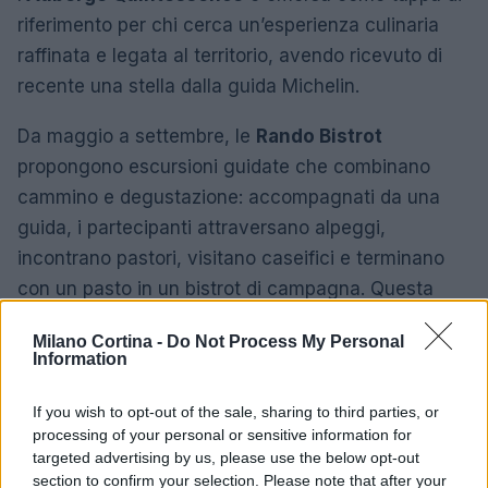
riferimento per chi cerca un’esperienza culinaria
raffinata e legata al territorio, avendo ricevuto di
recente una stella dalla guida Michelin.
Da maggio a settembre, le
Rando Bistrot
propongono escursioni guidate che combinano
cammino e degustazione: accompagnati da una
guida, i partecipanti attraversano alpeggi,
incontrano pastori, visitano caseifici e terminano
con un pasto in un bistrot di campagna. Questa
formula valorizza la pastorizia come tradizione viva
Milano Cortina -
Do Not Process My Personal
e mette in luce i prodotti locali in un contesto
Information
paesaggistico di pregio.
If you wish to opt-out of the sale, sharing to third parties, or
Tra la proposta sportiva e quella culturale, Roubion
processing of your personal or sensitive information for
targeted advertising by us, please use the below opt-out
resta una destinazione che privilegia la
slow
section to confirm your selection. Please note that after your