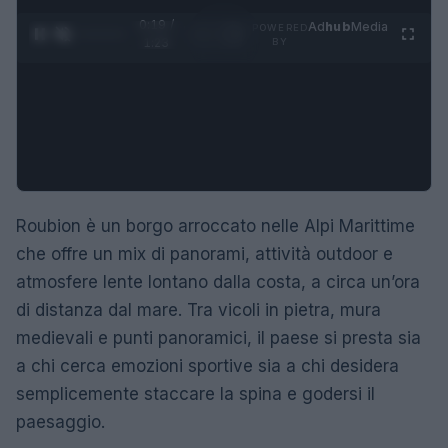
0:20 /
Ad
hub
Media
POWERED
1
/
4
1:23
BY
Roubion è un borgo arroccato nelle Alpi Marittime
che offre un mix di panorami, attività outdoor e
atmosfere lente lontano dalla costa, a circa un’ora
di distanza dal mare. Tra vicoli in pietra, mura
medievali e punti panoramici, il paese si presta sia
a chi cerca emozioni sportive sia a chi desidera
semplicemente staccare la spina e godersi il
paesaggio.