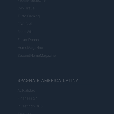
People Magazine
Day Travel
Tutto Gaming
ESG 365
Food Wiki
FuturoDonna
HomeMagazine
SecondHomeMagazine
SPAGNA E AMERICA LATINA
Actualidad
Finanzas 24
Investindo 365
Think.es