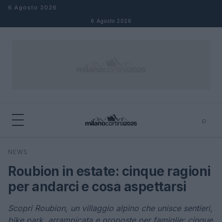
Salta al contenuto
6 Agosto 2026
6 Agosto 2026
⌕
×
⌕
NEWS
Cerca
Roubion in estate: cinque ragioni
per andarci e cosa aspettarsi
Scopri Roubion, un villaggio alpino che unisce sentieri,
bike park, arrampicata e proposte per famiglie: cinque