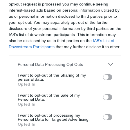
life
offrendo l’essenziale con un ritmo misurato:
opt-out request is processed you may continue seeing
passeggiare, sedersi a un bistrot, osservare le
interest-based ads based on personal information utilized by
us or personal information disclosed to third parties prior to
creste e pianificare nuovi ritorni sono parte
your opt-out. You may separately opt-out of the further
dell’esperienza che convincerà molti a ritornare.
disclosure of your personal information by third parties on the
IAB’s list of downstream participants. This information may
also be disclosed by us to third parties on the
IAB’s List of
Downstream Participants
that may further disclose it to other
AUTORE
third parties.
Marco Tessari
Please note that this website/app uses one or more Google
Marco Tessari, giornalista trentino
Personal Data Processing Opt Outs
services and may gather and store information including but
specializzato in sport invernali e montagna,
not limited to your visit or usage behaviour. You may click to
I want to opt-out of the Sharing of my
segue da anni Coppa del Mondo di sci,
personal data.
grant or deny consent to Google and its third-party tags to
Olimpiadi invernali e alpinismo; racconta gare,
Opted In
use your data for below specified purposes in below Google
atleti e cultura della montagna con
consent section.
competenza tecnica e passione per le terre
I want to opt-out of the Sale of my
Personal Data.
alte.
Opted In
I want to opt-out of processing my
Personal Data for Targeted Advertising.
Opted In