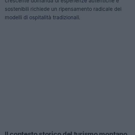
crescente domanda di esperienze autentiche e
sostenibili richiede un ripensamento radicale dei
modelli di ospitalità tradizionali.
Il contesto storico del turismo montano