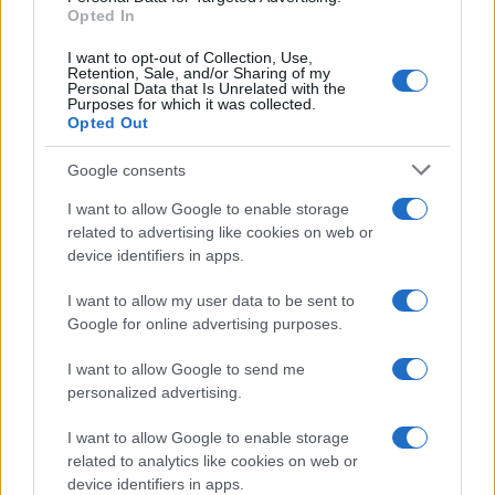
Opted In
Continua a leggere
I want to opt-out of Collection, Use,
Retention, Sale, and/or Sharing of my
Personal Data that Is Unrelated with the
MILANOCORTINA26 (I LUOGHI)
Purposes for which it was collected.
Opted Out
Google consents
I want to allow Google to enable storage
related to advertising like cookies on web or
device identifiers in apps.
I want to allow my user data to be sent to
Google for online advertising purposes.
I want to allow Google to send me
personalized advertising.
Minacce con machete e sequestro: la gang di
adolescenti che chiedeva droga come riscatto
I want to allow Google to enable storage
Marco Tessari · 9 Ago 2026
related to analytics like cookies on web or
device identifiers in apps.