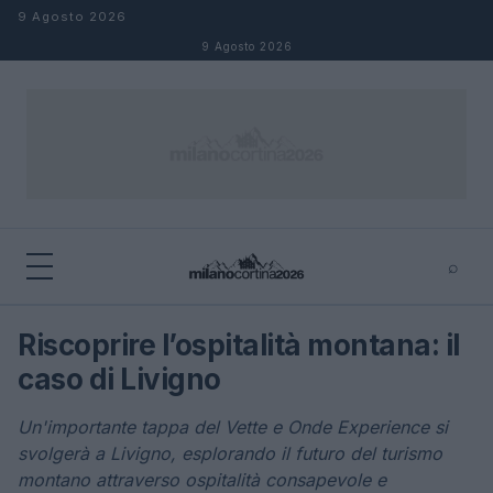
Salta al contenuto
9 Agosto 2026
9 Agosto 2026
⌕
×
⌕
Riscoprire l’ospitalità montana: il
Cerca
caso di Livigno
Un'importante tappa del Vette e Onde Experience si
svolgerà a Livigno, esplorando il futuro del turismo
montano attraverso ospitalità consapevole e