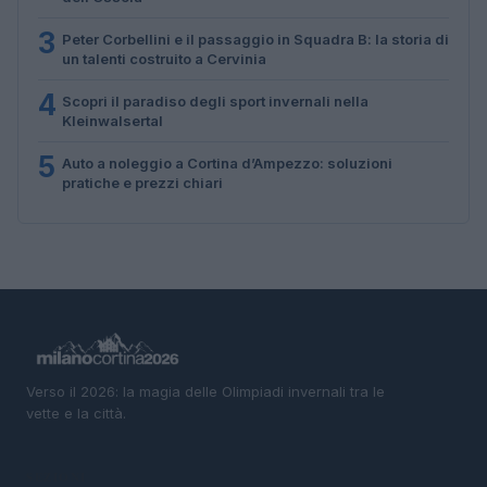
3
Peter Corbellini e il passaggio in Squadra B: la storia di
un talenti costruito a Cervinia
4
Scopri il paradiso degli sport invernali nella
Kleinwalsertal
5
Auto a noleggio a Cortina d’Ampezzo: soluzioni
pratiche e prezzi chiari
Verso il 2026: la magia delle Olimpiadi invernali tra le
vette e la città.
SEZIONI