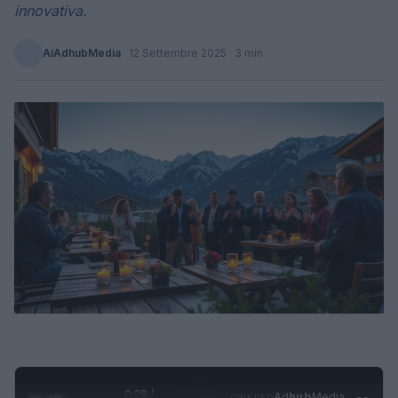
innovativa.
AiAdhubMedia
·
12 Settembre 2025
· 3 min
0:29 /
Ad
hub
Media
POWERED