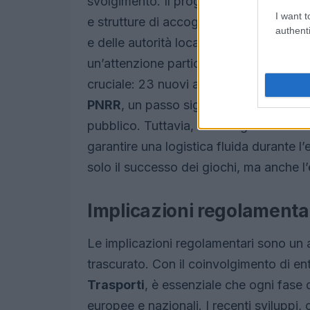
svolgimento. Il progetto della
Città Ol
I want t
e strutture di accoglienza, è al centro 
authenti
e delle autorità locali, il budget per ques
un’attenzione particolare alla sostenibil
cruciale: 23 nuovi autobus ecologici so
PNRR
, un passo significativo per ridurr
pubblico. Tuttavia, l’interrogativo rima
garantire una logistica fluida durante 
solo il successo dei giochi, ma anche l
Implicazioni regolamentar
Le implicazioni regolamentari sono un
trascurato. Con il coinvolgimento di en
Trasporti
, è essenziale che ogni fase 
europee e nazionali. I recenti sviluppi