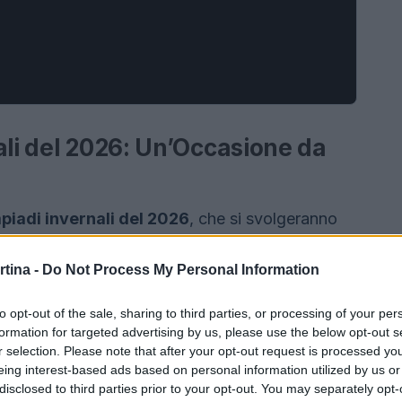
ali del 2026: Un’Occasione da
piadi invernali del 2026
, che si svolgeranno
azione e le aspettative sono palpabili. Immagina
rtina -
Do Not Process My Personal Information
zioni e una partecipazione femminile senza
essere non solo un trionfo sportivo, ma anche
to opt-out of the sale, sharing to third parties, or processing of your per
e la
mobilità
della regione. I numeri parlano
formation for targeted advertising by us, please use the below opt-out s
r selection. Please note that after your opt-out request is processed y
 dei giochi ha raggiunto cifre significative, e il
eing interest-based ads based on personal information utilized by us or
 un imperativo per garantire il successo
disclosed to third parties prior to your opt-out. You may separately opt-