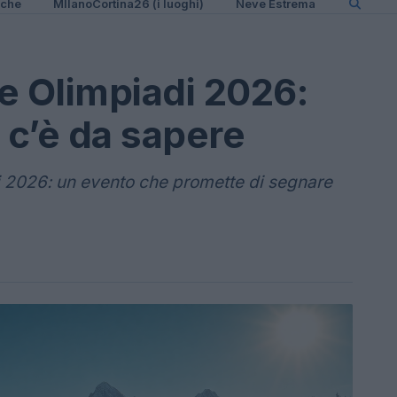
iche
MIlanoCortina26 (i luoghi)
Neve Estrema
le Olimpiadi 2026:
 c’è da sapere
di 2026: un evento che promette di segnare