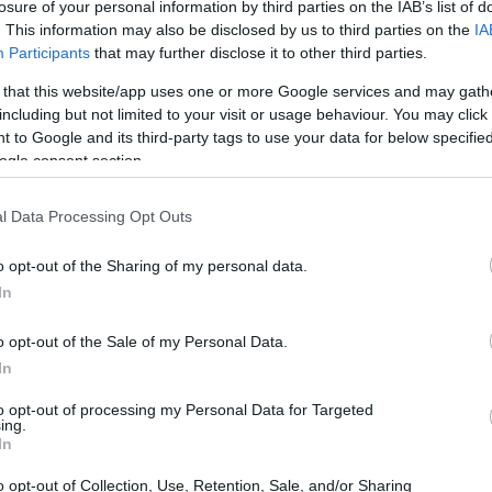
ndo le nostre città a questa sfida?
losure of your personal information by third parties on the IAB’s list of
. This information may also be disclosed by us to third parties on the
IA
Participants
that may further disclose it to other third parties.
 that this website/app uses one or more Google services and may gath
including but not limited to your visit or usage behaviour. You may click 
 to Google and its third-party tags to use your data for below specifi
ogle consent section.
l Data Processing Opt Outs
o opt-out of the Sharing of my personal data.
In
o opt-out of the Sale of my Personal Data.
In
to opt-out of processing my Personal Data for Targeted
ing.
In
impiadi in Italia
o opt-out of Collection, Use, Retention, Sale, and/or Sharing