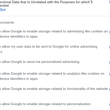
ersonal Data that Is Unrelated with the Purposes for which it
lected.
k
, ho avuto modo di osservare come eventi di
Out
no influenzare l’economia locale e nazionale.
consents
i Torino nel 2006: hanno insegnato che una
o allow Google to enable storage related to advertising like cookies on
to mirato nelle infrastrutture possono portare a
evice identifiers in apps.
sfide. Chi lavora nel settore sa che la crisi
mportanza di una gestione prudente delle risorse.
o allow my user data to be sent to Google for online advertising
s.
te con una
due diligence
rigorosa per evitare
 l’Italia ha l’opportunità di mostrare al mondo
to allow Google to send me personalized advertising.
nche la sua resilienza economica. Ti sei mai
o allow Google to enable storage related to analytics like cookies on
 da esperienze passate?
evice identifiers in apps.
o allow Google to enable storage related to functionality of the website
tivi e delle infrastrutture
re necessarie per ospitare i giochi sono in pieno
o allow Google to enable storage related to personalization.