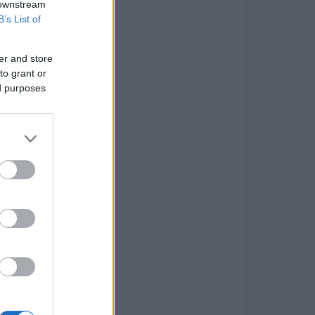
 downstream
B’s List of
er and store
to grant or
ed purposes