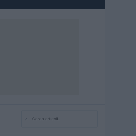
⌕
Cerca