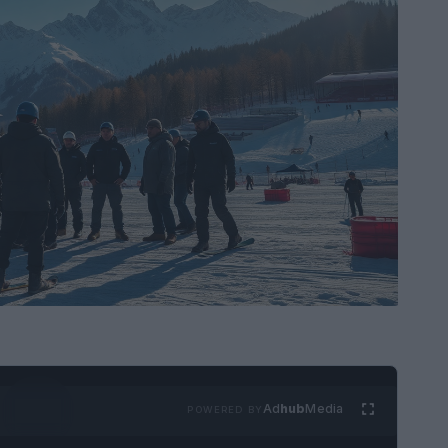
Ad
hub
Media
POWERED BY