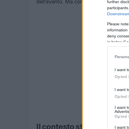
dell’evento. Ma come si stanno prepara
further disc
participants
Downstream 
Please note
information 
deny consent
in below Go
Persona
I want t
Opted 
I want t
Opted 
I want 
Advertis
Opted 
Il contesto storico delle Ol
I want t