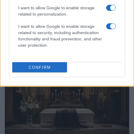
I want to allow Google to enable storage
related to personalization.
I want to allow Google to enable storage
related to security, including authentication
functionality and fraud prevention, and other
Arrestati cinque agenti della polizia locale di Milano: le
user protection.
accuse e i dettagli
Alessandro Tassinari · 7 Ago 2026
CONFIRM
NEWS