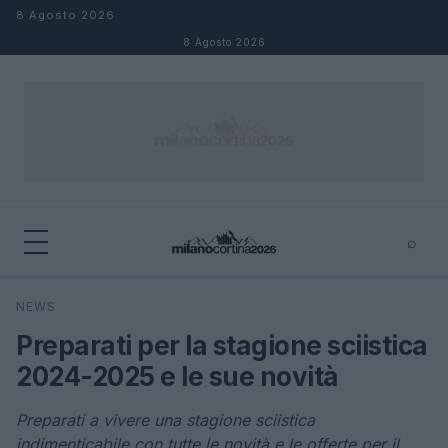
Salta al contenuto
8 Agosto 2026
8 Agosto 2026
⌕
×
⌕
NEWS
Cerca
Preparati per la stagione sciistica
2024-2025 e le sue novità
Preparati a vivere una stagione sciistica
indimenticabile con tutte le novità e le offerte per il