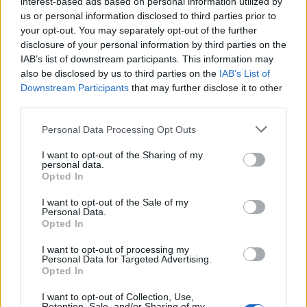
interest-based ads based on personal information utilized by
us or personal information disclosed to third parties prior to
your opt-out. You may separately opt-out of the further
disclosure of your personal information by third parties on the
IAB’s list of downstream participants. This information may
also be disclosed by us to third parties on the
IAB’s List of
Downstream Participants
that may further disclose it to other
third parties.
Please note that this website/app uses one or more Google
Personal Data Processing Opt Outs
services and may gather and store information including but
not limited to your visit or usage behaviour. You may click to
I want to opt-out of the Sharing of my
personal data.
grant or deny consent to Google and its third-party tags to
Opted In
use your data for below specified purposes in below Google
consent section.
I want to opt-out of the Sale of my
Personal Data.
Opted In
Continua a leggere
I want to opt-out of processing my
Personal Data for Targeted Advertising.
Opted In
NEWS
I want to opt-out of Collection, Use,
Retention, Sale, and/or Sharing of my