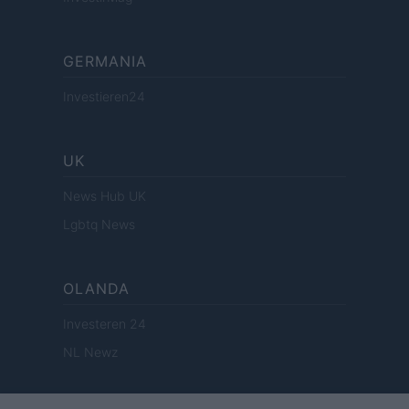
GERMANIA
Investieren24
UK
News Hub UK
Lgbtq News
OLANDA
Investeren 24
NL Newz